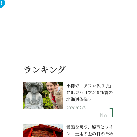
ランキング
小樽で「アフロ仏さま」
に出会う【アンヌ遙香の
北海道仏像ワ…
2026/07/26
No.
常識を覆す、鰻重とワイ
ン｜土用の丑の日のため