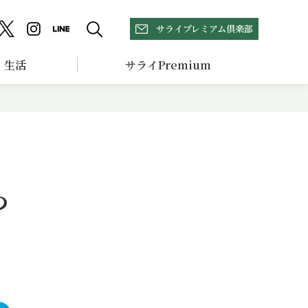
サライプレミアム倶楽部
生活
サライPremium
つ