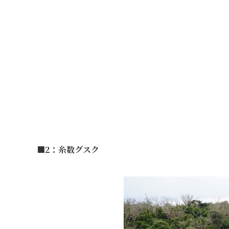
■2：糸数グスク