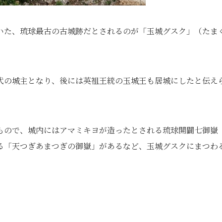
いた、琉球最古の古城跡だとされるのが「玉城グスク」（たま
代の城主となり、後には英祖王統の玉城王も居城にしたと伝え
もので、城内にはアマミキヨが造ったとされる琉球開闢七御嶽
る「天つぎあまつぎの御嶽」があるなど、玉城グスクにまつわ