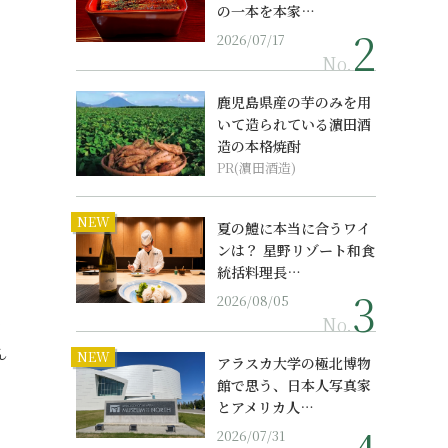
の一本を本家…
2026/07/17
No.
鹿児島県産の芋のみを用
いて造られている濵田酒
造の本格焼酎
PR(濵田酒造)
NEW
夏の鱧に本当に合うワイ
ンは？ 星野リゾート和食
統括料理長…
2026/08/05
る
No.
ん
NEW
アラスカ大学の極北博物
館で思う、日本人写真家
とアメリカ人…
2026/07/31