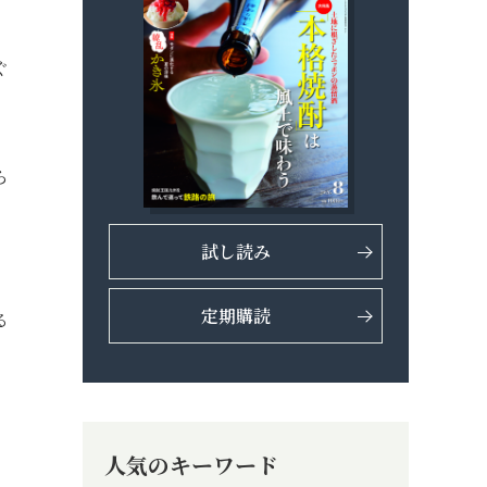
ぐ
ら
試し読み
定期購読
る
人気のキーワード