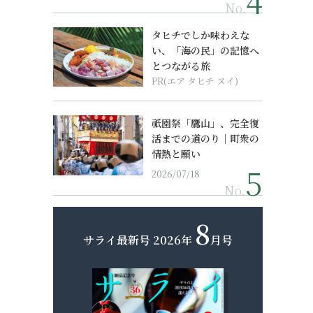
No.
タヒチでしか味わえな
い、「海の民」の記憶へ
とつながる旅
PR(エア タヒチ ヌイ)
祇園祭「鷹山」、完全復
活までの道のり｜町衆の
情熱と願い
2026/07/18
No.
8
サライ最新号
2026年
月号