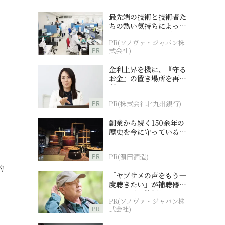
最先端の技術と技術者た
ちの熱い気持ちによって
作られているオーダーメ
PR(ソノヴァ・ジャパン株
イド補聴器
PR
式会社)
金利上昇を機に、『守る
お金』の置き場所を再検
討
PR
PR(株式会社北九州銀行)
創業から続く150余年の
歴史を今に守っている濵
田酒造
PR
PR(濵田酒造)
的
「ヤブサメの声をもう一
度聴きたい」が補聴器チ
ャレンジの後押しに
PR(ソノヴァ・ジャパン株
PR
式会社)