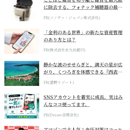
に除去する、フォナック補聴器の最上
位モデル
PR(ソノヴァ・ジャパン株式会社)
「金利のある世界」の新たな資産管理
のあり方とは？
PR(株式会社北九州銀行)
静かな波のせせらぎと、満天の星が広
がり、くつろぎを体感できる『西表島
ホテル by...
PR(星野リゾート)
SNSアカウントを着実に成長。実はみ
んなココ使ってます。
PR(Dreaw合同会社)
アマゾンで大人気！血圧対策はコーヒ