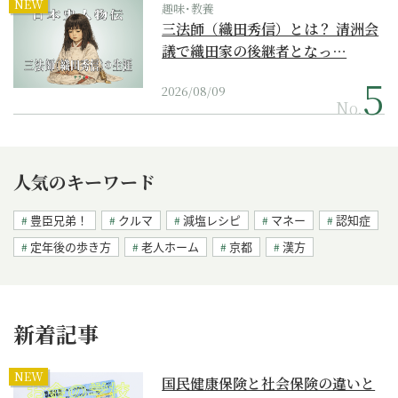
NEW
趣味･教養
三法師（織田秀信）とは？ 清洲会
議で織田家の後継者となっ…
2026/08/09
No.
人気のキーワード
豊臣兄弟！
クルマ
減塩レシピ
マネー
認知症
定年後の歩き方
老人ホーム
京都
漢方
新着記事
NEW
国民健康保険と社会保険の違いと