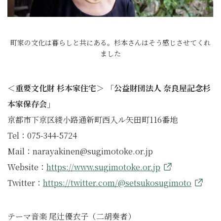
町家の文化は暮らしと共にある。杉本さんはそう感じさせてくれ
ました
＜重要文化財 杉本家住宅＞ 「公益財団法人 奈良屋記念杉
本家保存会」
京都市下京区綾小路通新町西入ル矢田町116番地
Tel：075-344-5724
Mail：narayakinen@sugimotoke.or.jp
Website：
https://www.sugimotoke.or.jp
Twitter：
https://twitter.com/@setsukosugimoto
テーマ音楽 尾辻優衣子（二胡奏者）