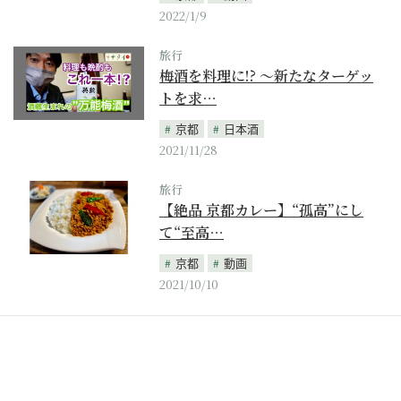
2022/1/9
旅行
梅酒を料理に!? 〜新たなターゲッ
トを求…
京都
日本酒
2021/11/28
旅行
【絶品 京都カレー】“孤高”にし
て“至高…
京都
動画
2021/10/10