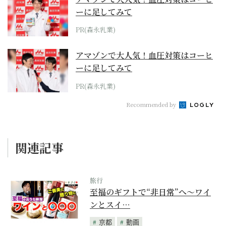
ーに足してみて
PR(森永乳業)
アマゾンで大人気！血圧対策はコーヒ
ーに足してみて
PR(森永乳業)
Recommended by
関連記事
旅行
至福のギフトで“非日常”へ〜ワイ
ンとスイ…
京都
動画