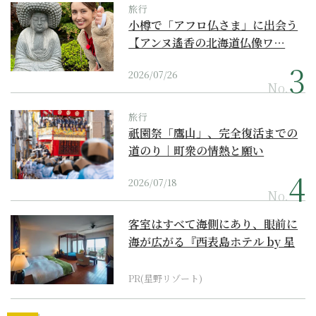
旅行
小樽で「アフロ仏さま」に出会う
【アンヌ遙香の北海道仏像ワ…
2026/07/26
No.
旅行
祇園祭「鷹山」、完全復活までの
道のり｜町衆の情熱と願い
2026/07/18
No.
客室はすべて海側にあり、眼前に
海が広がる『西表島ホテル by 星
野リゾート』
PR(星野リゾート)