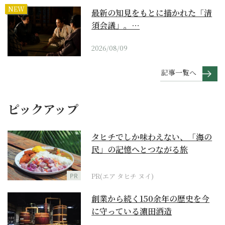
NEW
最新の知見をもとに描かれた「清
須会議」。…
2026/08/09
記事一覧へ
ピックアップ
タヒチでしか味わえない、「海の
民」の記憶へとつながる旅
PR
PR(エア タヒチ ヌイ)
創業から続く150余年の歴史を今
に守っている濵田酒造