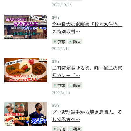
2022/10/23
旅行
洛中最大の京町家「杉本家住宅」
の特別取材…
京都
動画
2022/7/10
旅行
二刀流が為せる業、唯一無二の京
都カレー「…
京都
動画
2022/5/15
旅行
プロ野球選手から焼き鳥職人、そ
して忍者へ…
京都
動画