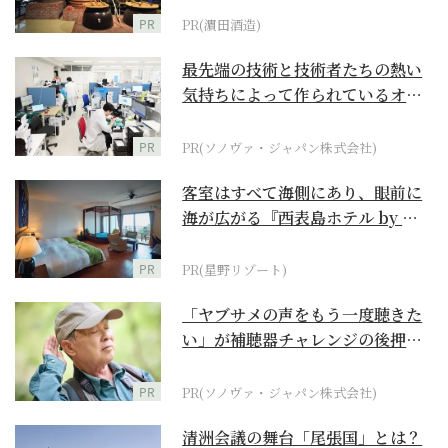
PR
PR(濵田酒造)
最先端の技術と技術者たちの熱い
気持ちによって作られているオー
ダーメイド補聴器
PR
PR(ソノヴァ・ジャパン株式会社)
客室はすべて海側にあり、眼前に
海が広がる『西表島ホテル by 星
野リゾート』
PR
PR(星野リゾート)
「ヤブサメの声をもう一度聴きた
い」が補聴器チャレンジの後押し
に
PR
PR(ソノヴァ・ジャパン株式会社)
清洲会議の舞台「尾張国」とは？