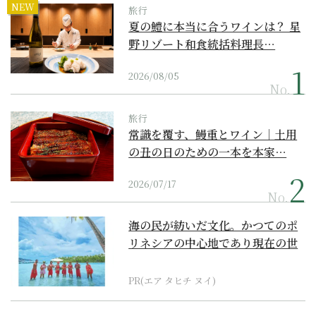
NEW
旅行
夏の鱧に本当に合うワインは？ 星
野リゾート和食統括料理長…
2026/08/05
No.
旅行
常識を覆す、鰻重とワイン｜土用
の丑の日のための一本を本家…
2026/07/17
No.
海の民が紡いだ文化。かつてのポ
リネシアの中心地であり現在の世
界遺産からみえてくる...
PR(エア タヒチ ヌイ)