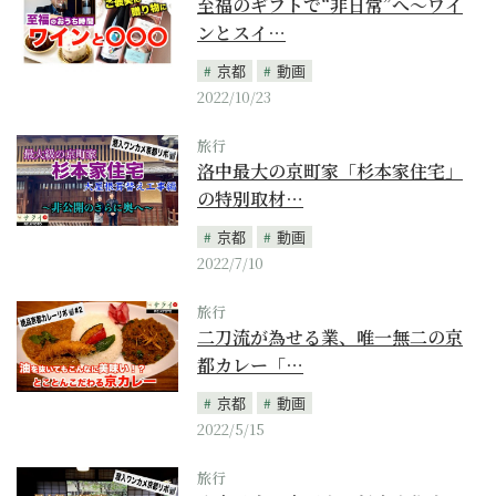
至福のギフトで“非日常”へ〜ワイ
ンとスイ…
京都
動画
2022/10/23
旅行
洛中最大の京町家「杉本家住宅」
の特別取材…
京都
動画
2022/7/10
旅行
二刀流が為せる業、唯一無二の京
都カレー「…
京都
動画
2022/5/15
旅行