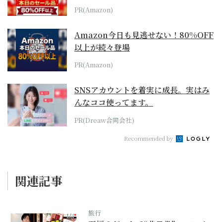
本気が...
PR(Amazon)
Amazon今日も見逃せない！80%OFF
以上が続々登場
PR(Amazon)
SNSアカウントを着実に成長。実はみ
んなココ使ってます。
PR(Dreaw合同会社)
Recommended by
関連記事
旅行