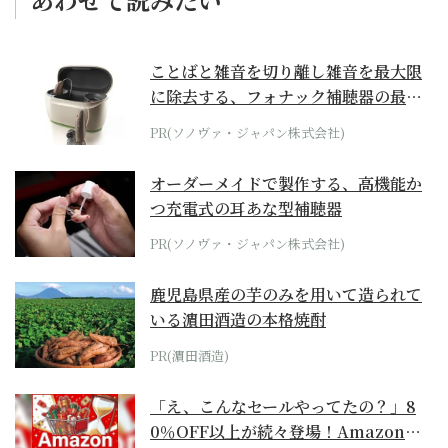
ことばと雑音を切り離し雑音を最大限
に除去する、フォナック補聴器の最上
位モデル
PR(ソノヴァ・ジャパン株式会社)
オーダーメイドで製作する、高機能か
つ充電式の耳あな型補聴器
PR(ソノヴァ・ジャパン株式会社)
鹿児島県産の芋のみを用いて造られて
いる濵田酒造の本格焼酎
PR(濵田酒造)
「え、こんなセールやってたの？」8
0％OFF以上が続々登場！Amazonの