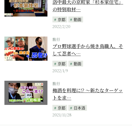
洛中最大の京町家「杉本家住宅」
の特別取材…
京都
動画
2022/2/20
旅行
プロ野球選手から焼き鳥職人、そ
して忍者へ…
京都
動画
2022/1/9
旅行
梅酒を料理に!? 〜新たなターゲッ
トを求…
京都
日本酒
2021/11/28