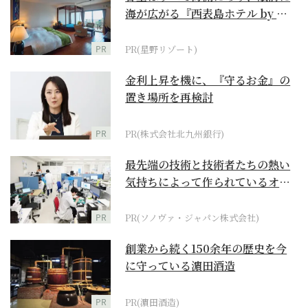
海が広がる『西表島ホテル by 星
野リゾート』
PR
PR(星野リゾート)
金利上昇を機に、『守るお金』の
置き場所を再検討
PR
PR(株式会社北九州銀行)
最先端の技術と技術者たちの熱い
気持ちによって作られているオー
ダーメイド補聴器
PR
PR(ソノヴァ・ジャパン株式会社)
創業から続く150余年の歴史を今
に守っている濵田酒造
PR
PR(濵田酒造)