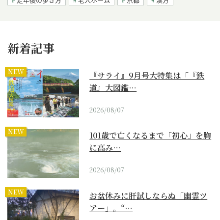
新着記事
NEW
『サライ』9月号大特集は「『鉄
道』大図鑑…
2026/08/07
NEW
101歳で亡くなるまで「初心」を胸
に高み…
2026/08/07
NEW
お盆休みに肝試しならぬ「幽霊ツ
アー」。“…