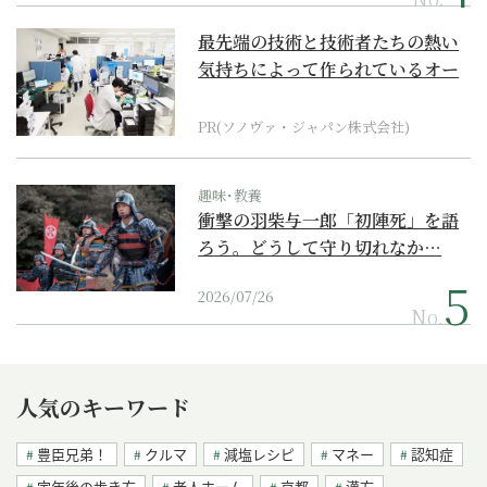
最先端の技術と技術者たちの熱い
気持ちによって作られているオー
ダーメイド補聴器
PR(ソノヴァ・ジャパン株式会社)
趣味･教養
衝撃の羽柴与一郎「初陣死」を語
ろう。どうして守り切れなか…
2026/07/26
No.
人気のキーワード
豊臣兄弟！
クルマ
減塩レシピ
マネー
認知症
定年後の歩き方
老人ホーム
京都
漢方