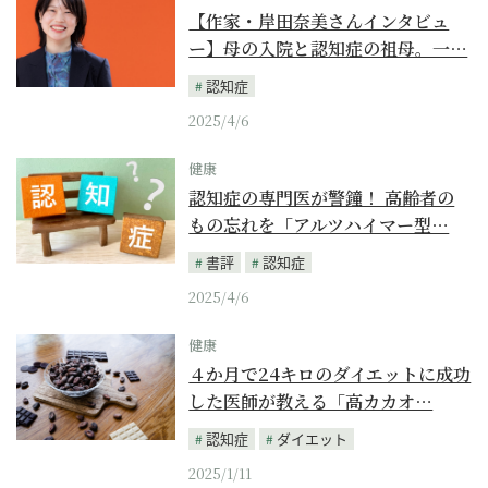
【作家・岸田奈美さんインタビュ
ー】母の入院と認知症の祖母。一…
認知症
2025/4/6
健康
認知症の専門医が警鐘！ 高齢者の
もの忘れを「アルツハイマー型…
書評
認知症
2025/4/6
健康
４か月で24キロのダイエットに成功
した医師が教える「高カカオ…
認知症
ダイエット
2025/1/11