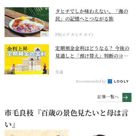
タヒチでしか味わえない、「海の
民」の記憶へとつながる旅
PR
PR(エア タヒチ ヌイ)
定期預金金利はどうなる？ 今後の
見通しと「預け替え」判断のコツ
【お金の学校】
生活
Recommended by
記事一覧へ
市毛良枝『百歳の景色見たいと母は言
い』