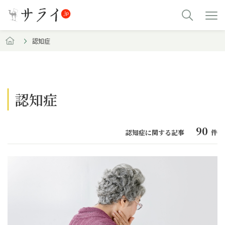
認知症
認知症
90
認知症に関する記事
件