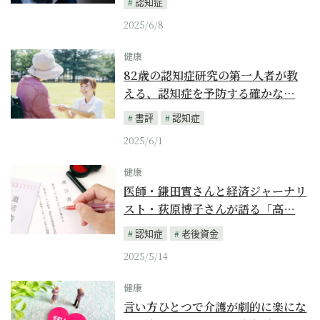
認知症
2025/6/8
健康
82歳の認知症研究の第一人者が教
える、認知症を予防する確かな…
書評
認知症
2025/6/1
健康
医師・鎌田實さんと経済ジャーナリ
スト・荻原博子さんが語る「高…
認知症
老後資金
2025/5/14
健康
言い方ひとつで介護が劇的に楽にな