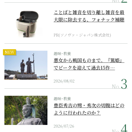
No.
ことばと雑音を切り離し雑音を最
大限に除去する、フォナック補聴
器の最上位モデル
PR(ソノヴァ・ジャパン株式会社)
NEW
趣味･教養
悪女から戦国ものまで。『篤姫』
でピークを迎えて過去15作…
2026/08/02
No.
趣味･教養
豊臣秀吉の甥・秀次の切腹はどの
ように行われたのか？
2026/07/26
No.