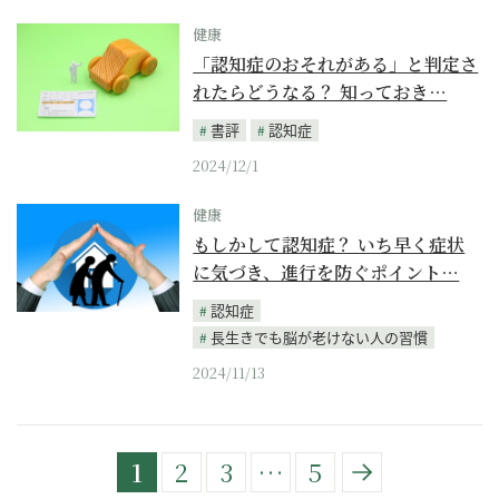
健康
「認知症のおそれがある」と判定さ
れたらどうなる？ 知っておき…
書評
認知症
2024/12/1
健康
もしかして認知症？ いち早く症状
に気づき、進行を防ぐポイント…
認知症
長生きでも脳が老けない人の習慣
2024/11/13
1
2
3
…
5