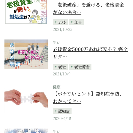
「老後破産」を避ける、老後資金
がない場合…
老後
年金
2021/10/23
生活
老後資金5000万あれば安心？ 完全
リタ…
老後
老後資金
2021/10/9
健康
【ボケないヒント】認知症予防、
わかってき…
認知症
2020/4/18
生活