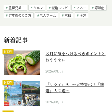
豊臣兄弟！
クルマ
減塩レシピ
マネー
認知症
定年後の歩き方
老人ホーム
京都
漢方
新着記事
NEW
８月に気をつけるべきポイントと
おすすめレ…
2026/08/08
NEW
『サライ』9月号大特集は「『鉄
道』大図鑑…
2026/08/07