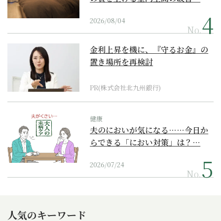
2026/08/04
No.
金利上昇を機に、『守るお金』の
置き場所を再検討
PR(株式会社北九州銀行)
健康
夫のにおいが気になる……今日か
らできる「におい対策」は？…
2026/07/24
No.
人気のキーワード