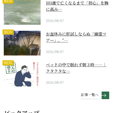
NEW
101歳で亡くなるまで「初心」を胸
に高み…
2026/08/07
NEW
お盆休みに肝試しならぬ「幽霊ツ
アー」。“…
2026/08/07
NEW
ベッドの中で眠れず朝３時……｜
クタクタな…
2026/08/07
記事一覧へ
ピックアップ