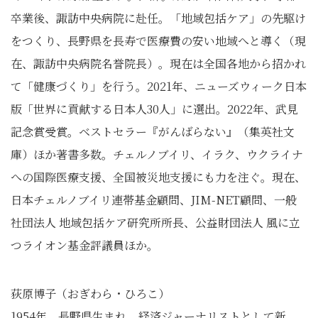
卒業後、諏訪中央病院に赴任。「地域包括ケア」の先駆け
をつくり、長野県を長寿で医療費の安い地域へと導く（現
在、諏訪中央病院名誉院長）。現在は全国各地から招かれ
て「健康づくり」を行う。2021年、ニューズウィーク日本
版「世界に貢献する日本人30人」に選出。2022年、武見
記念賞受賞。ベストセラー『がんばらない』（集英社文
庫）ほか著書多数。チェルノブイリ、イラク、ウクライナ
への国際医療支援、全国被災地支援にも力を注ぐ。現在、
日本チェルノブイリ連帯基金顧問、JIM-NET顧問、一般
社団法人 地域包括ケア研究所所長、公益財団法人 風に立
つライオン基金評議員ほか。
荻原博子（おぎわら・ひろこ）
1954年、長野県生まれ。経済ジャーナリストとして新