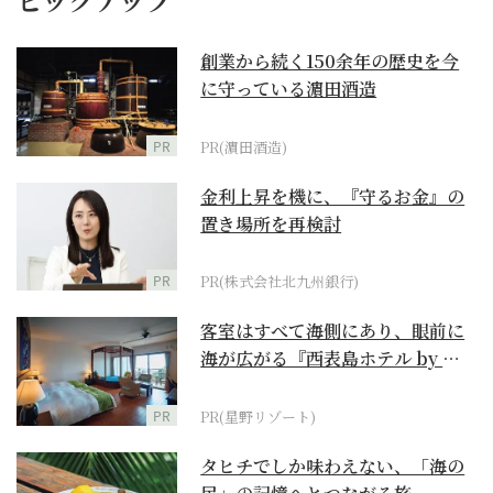
創業から続く150余年の歴史を今
に守っている濵田酒造
PR
PR(濵田酒造)
金利上昇を機に、『守るお金』の
置き場所を再検討
PR
PR(株式会社北九州銀行)
客室はすべて海側にあり、眼前に
海が広がる『西表島ホテル by 星
野リゾート』
PR
PR(星野リゾート)
タヒチでしか味わえない、「海の