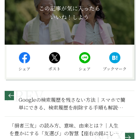
この記事が気に入ったら
いいね！しよう
シェア
ポスト
シェア
ブックマーク
Googleの検索履歴を残さない方法｜スマホで簡
単にできる、検索履歴を削除する手順も解説
【Google活用基本のき】
「損者三友」の読み方、意味、由来とは？｜人生
を豊かにする「友選び」の智慧【座右の銘にした