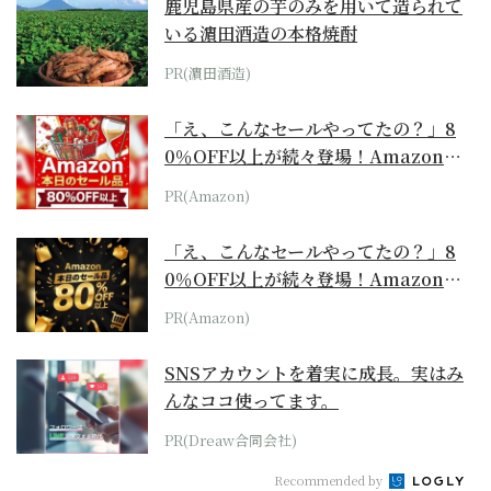
鹿児島県産の芋のみを用いて造られて
いる濵田酒造の本格焼酎
PR(濵田酒造)
「え、こんなセールやってたの？」8
0％OFF以上が続々登場！Amazonの
本気が...
PR(Amazon)
「え、こんなセールやってたの？」8
0％OFF以上が続々登場！Amazonの
本気が...
PR(Amazon)
SNSアカウントを着実に成長。実はみ
んなココ使ってます。
PR(Dreaw合同会社)
Recommended by