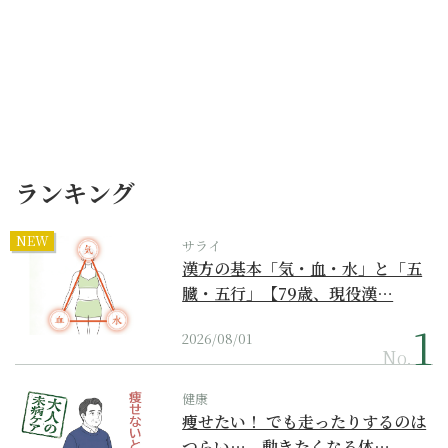
ランキング
NEW
サライ
漢方の基本「気・血・水」と「五
臓・五行」【79歳、現役漢…
2026/08/01
No.
健康
痩せたい！ でも走ったりするのは
つらい…。動きたくなる体…