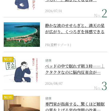
2026/07/31
No.
静かな波のせせらぎと、満天の星
が広がり、くつろぎを体感できる
『西表島ホテル by...
PR(星野リゾート)
NEW
健康
ベッドの中で眠れず朝３時……｜
クタクタなのに脳内反省会が…
2026/08/07
No.
NEW
健康
専門家が指南する、驚くほど睡眠
の質を上げる室内空間の改善…