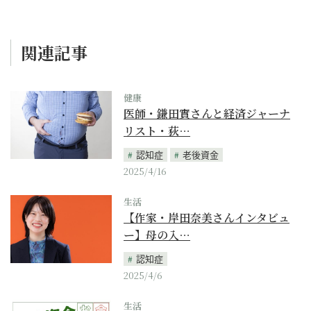
関連記事
健康
医師・鎌田實さんと経済ジャーナ
リスト・荻…
認知症
老後資金
2025/4/16
生活
【作家・岸田奈美さんインタビュ
ー】母の入…
認知症
2025/4/6
生活