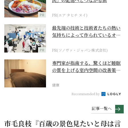
民」の記憶へとつながる旅
PR
PR(エア タヒチ ヌイ)
最先端の技術と技術者たちの熱い
気持ちによって作られているオー
ダーメイド補聴器
PR
PR(ソノヴァ・ジャパン株式会社)
専門家が指南する、驚くほど睡眠
の質を上げる室内空間の改善策と
は
健康
Recommended by
記事一覧へ
市毛良枝『百歳の景色見たいと母は言