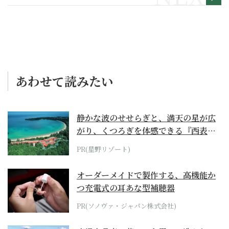
い言葉】
あわせて読みたい
静かな波のせせらぎと、満天の星が広
がり、くつろぎを体感できる『西表島
ホテル by...
PR(星野リゾート)
オーダーメイドで製作する、高機能か
つ充電式の耳あな型補聴器
PR(ソノヴァ・ジャパン株式会社)