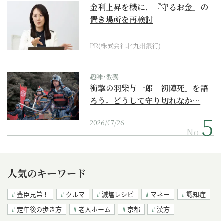
金利上昇を機に、『守るお金』の
置き場所を再検討
PR(株式会社北九州銀行)
趣味･教養
衝撃の羽柴与一郎「初陣死」を語
ろう。どうして守り切れなか…
2026/07/26
No.
人気のキーワード
豊臣兄弟！
クルマ
減塩レシピ
マネー
認知症
定年後の歩き方
老人ホーム
京都
漢方