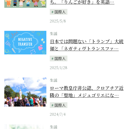
ち。「りんごが好き」を英語…
国際人
2025/5/8
生活
日本では問題ない「トランプ」大統
領と「ネガティヴトランスファ…
国際人
2025/1/28
生活
ローマ教皇庁非公認、クロアチア近
隣の「聖地」メジュゴリエにな…
国際人
2024/7/4
生活