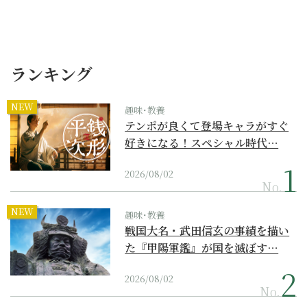
ランキング
NEW
趣味･教養
テンポが良くて登場キャラがすぐ
好きになる！スペシャル時代…
2026/08/02
No.
NEW
趣味･教養
戦国大名・武田信玄の事績を描い
た『甲陽軍鑑』が国を滅ぼす…
2026/08/02
No.