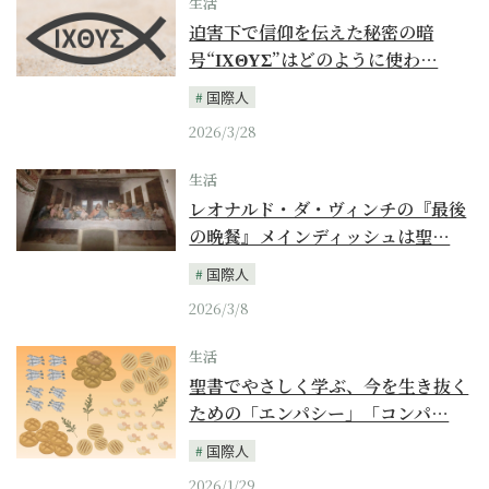
生活
迫害下で信仰を伝えた秘密の暗
号“ΙΧΘΥΣ”はどのように使わ…
国際人
2026/3/28
生活
レオナルド・ダ・ヴィンチの『最後
の晩餐』メインディッシュは聖…
国際人
2026/3/8
生活
聖書でやさしく学ぶ、今を生き抜く
ための「エンパシー」「コンパ…
国際人
2026/1/29