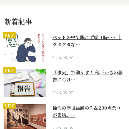
新着記事
NEW
ベッドの中で眠れず朝３時……｜
クタクタな…
2026/08/07
NEW
「事実」で動かす！ 部下からの報
告におけ…
2026/08/07
NEW
稀代の浮世絵師の作品200点余り
が集結。…
2026/08/06