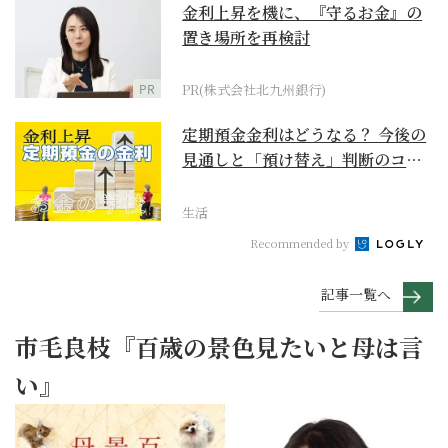
金利上昇を機に、『守るお金』の
置き場所を再検討
PR
PR(株式会社北九州銀行)
定期預金金利はどうなる？ 今後の
見通しと「預け替え」判断のコツ
【お金の学校】
生活
Recommended by
記事一覧へ
市毛良枝『百歳の景色見たいと母は言
い』