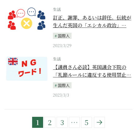
生活
訂正、謝罪、あるいは辞任。伝統が
生んだ英国の「エシカル政治」…
国際人
2023/3/29
生活
【議員さん必読】英国議会下院の
「礼節ルールに違反する使用禁止…
国際人
2023/3/3
1
2
3
…
5