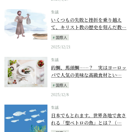
生活
いくつもの失敗と挫折を乗り越え
て、キリスト教の歴史を刻んだ教…
国際人
2025/12/21
生活
的鯛、馬頭鯛……？ 実はヨーロッ
パで人気の美味な高級食材とい…
国際人
2025/12/8
生活
日本でもとれます。世界各地で食さ
れる「聖ペトロの魚」とは？（…