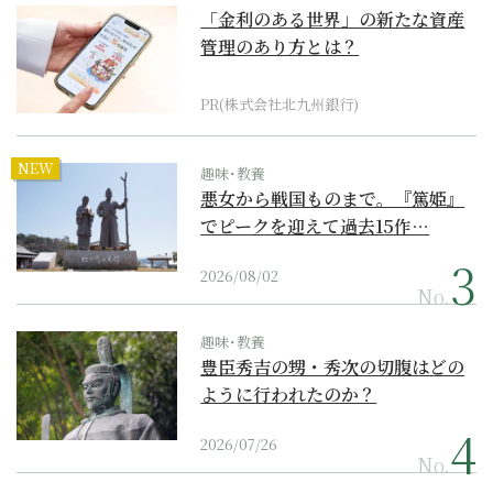
「金利のある世界」の新たな資産
管理のあり方とは？
PR(株式会社北九州銀行)
NEW
趣味･教養
悪女から戦国ものまで。『篤姫』
でピークを迎えて過去15作…
2026/08/02
No.
趣味･教養
豊臣秀吉の甥・秀次の切腹はどの
ように行われたのか？
2026/07/26
No.