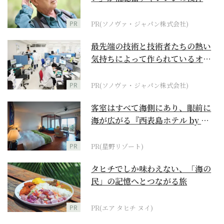
に
PR
PR(ソノヴァ・ジャパン株式会社)
最先端の技術と技術者たちの熱い
気持ちによって作られているオー
ダーメイド補聴器
PR
PR(ソノヴァ・ジャパン株式会社)
客室はすべて海側にあり、眼前に
海が広がる『西表島ホテル by 星
野リゾート』
PR
PR(星野リゾート)
タヒチでしか味わえない、「海の
民」の記憶へとつながる旅
PR
PR(エア タヒチ ヌイ)