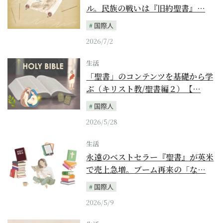
ル。民族の戦いは『旧約聖書』…
国際人
2026/7/2
生活
「聖書」のコンテンツを基礎から学
ぶ（キリスト教/聖書編２）【…
国際人
2026/5/28
生活
永遠のベストセラー『聖書』が英米
で売上急増。ブーム再来の「な…
国際人
2026/5/9