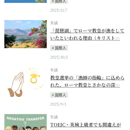
国際人
2025/11/7
生活
「琵琶湖」でローマ教皇が漁をして
いたといわれる理由（キリスト…
国際人
2025/10/2
生活
教皇選挙の「漁師の指輪」に込めら
れた、ローマ教皇とさかなの深…
国際人
2025/9/3
生活
TOEIC・英検上級者でも間違えが