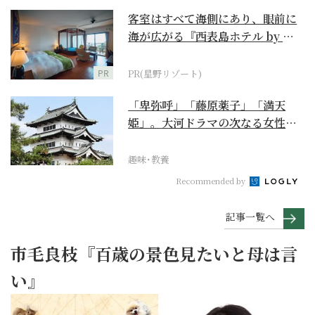
客室はすべて海側にあり、眼前に
海が広がる『西表島ホテル by 星
野リゾート』
PR
PR(星野リゾート)
「卑弥呼」「藤原薬子」「満天
姫」。大河ドラマの次なる女性主
人公を勝手に考察【豊臣...
趣味･教養
Recommended by
記事一覧へ
市毛良枝『百歳の景色見たいと母は言
い』