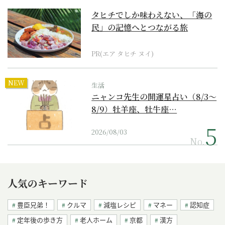
タヒチでしか味わえない、「海の
民」の記憶へとつながる旅
PR(エア タヒチ ヌイ)
NEW
生活
ニャンコ先生の開運星占い（8/3～
8/9）牡羊座、牡牛座…
2026/08/03
No.
人気のキーワード
豊臣兄弟！
クルマ
減塩レシピ
マネー
認知症
定年後の歩き方
老人ホーム
京都
漢方