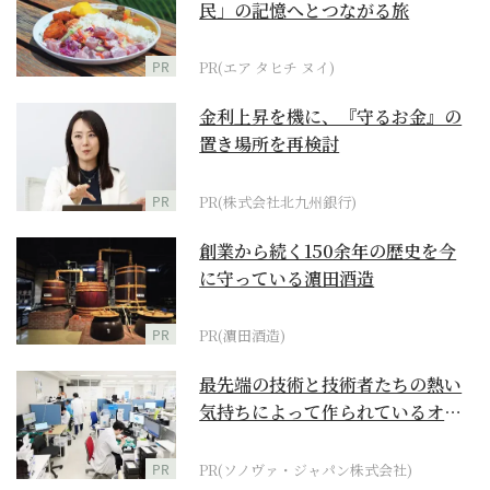
民」の記憶へとつながる旅
PR
PR(エア タヒチ ヌイ)
金利上昇を機に、『守るお金』の
置き場所を再検討
PR
PR(株式会社北九州銀行)
創業から続く150余年の歴史を今
に守っている濵田酒造
PR
PR(濵田酒造)
最先端の技術と技術者たちの熱い
気持ちによって作られているオー
ダーメイド補聴器
PR
PR(ソノヴァ・ジャパン株式会社)