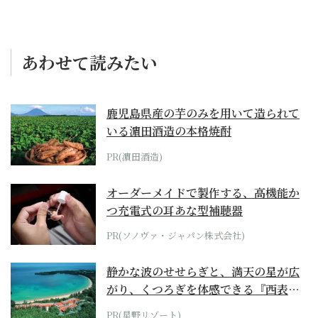
あわせて読みたい
鹿児島県産の芋のみを用いて造られて
いる濵田酒造の本格焼酎
PR(濵田酒造)
オーダーメイドで製作する、高機能か
つ充電式の耳あな型補聴器
PR(ソノヴァ・ジャパン株式会社)
静かな波のせせらぎと、満天の星が広
がり、くつろぎを体感できる『西表島
ホテル by...
PR(星野リゾート)