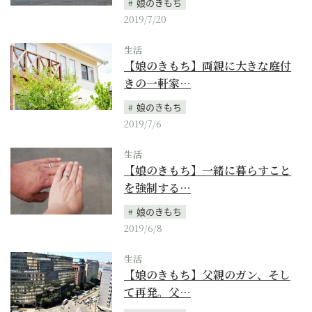
娘のきもち
2019/7/20
生活
【娘のきもち】両親に大きな庭付
きの一軒家…
娘のきもち
2019/7/6
生活
【娘のきもち】一緒に暮らすこと
を強制する…
娘のきもち
2019/6/8
生活
【娘のきもち】父親のガン、そし
て再発。父…