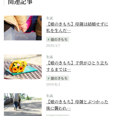
関連記事
生活
【娘のきもち】母親は結婚せずに
私を生んだ…
娘のきもち
2020/3/7
生活
【娘のきもち】子供がひとり立ち
するまでは…
娘のきもち
2019/8/3
生活
【娘のきもち】母親とぶつかった
後に襲われ…