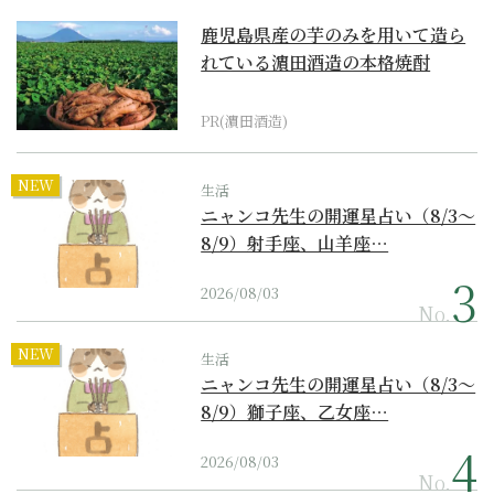
鹿児島県産の芋のみを用いて造ら
れている濵田酒造の本格焼酎
PR(濵田酒造)
NEW
生活
ニャンコ先生の開運星占い（8/3～
8/9）射手座、山羊座…
2026/08/03
No.
NEW
生活
ニャンコ先生の開運星占い（8/3～
8/9）獅子座、乙女座…
2026/08/03
No.