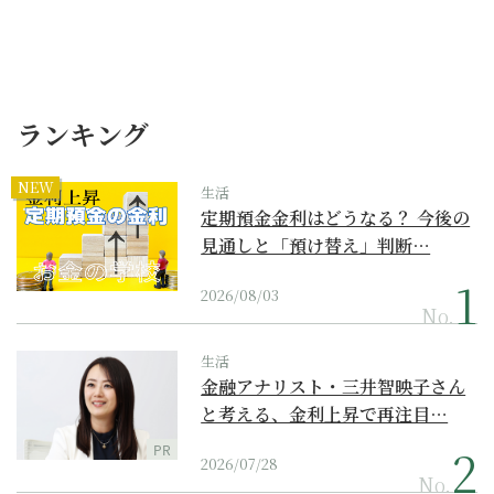
ランキング
NEW
生活
定期預金金利はどうなる？ 今後の
見通しと「預け替え」判断…
2026/08/03
No.
生活
金融アナリスト・三井智映子さん
と考える、金利上昇で再注目…
PR
2026/07/28
No.