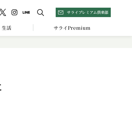
サライプレミアム倶楽部
生活
サライPremium
に