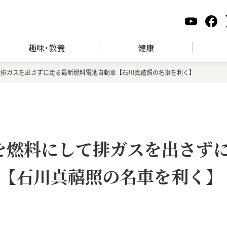
趣味･教養
健康
して排ガスを出さずに走る最新燃料電池自動車【石川真禧照の名車を利く】
素を燃料にして排ガスを出さず
【石川真禧照の名車を利く】