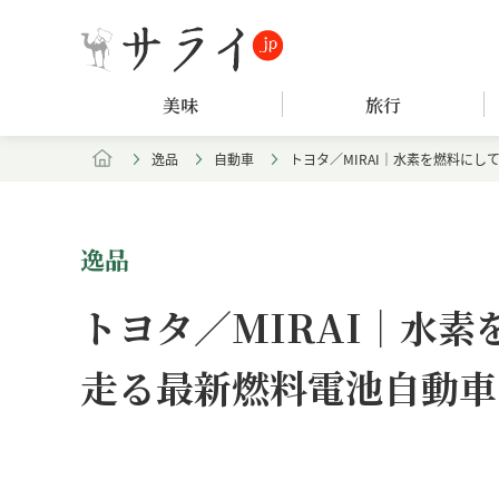
美味
旅行
逸品
自動車
トヨタ／MIRAI｜水素を燃料に
逸品
トヨタ／MIRAI｜水
走る最新燃料電池自動車
Loaded
:
/
Unmute
7.61%