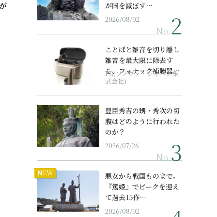
が
が国を滅ぼす…
2026/08/02
No.
ことばと雑音を切り離し
雑音を最大限に除去す
る、フォナック補聴器の
PR(ソノヴァ・ジャパン株
最上位モデル
式会社)
豊臣秀吉の甥・秀次の切
腹はどのように行われた
のか？
2026/07/26
No.
NEW
悪女から戦国ものまで。
『篤姫』でピークを迎え
て過去15作…
2026/08/02