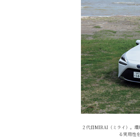
２代目MIRAI（ミライ）。
る実用性