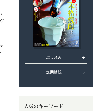
動
年が
電気
自
試し読み
定期購読
人気のキーワード