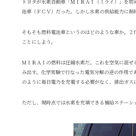
トヨタが水素自動車「ＭＩＲＡＩ（ミライ）」を初め
池車（ＦＣＶ）だった。しかし水素の供給能力に制
そもそも燃料電池車というのはどのような車か。２
ことにしよう。
ＭＩＲＡＩの燃料は圧縮水素だ。これを空気に混ぜ
み出す。化学実験で行なった電気分解の逆の作用で
のように毎日電力を充電する必要がなく、排出ガス
ただし、現時点では水素を充填できる補給ステーシ