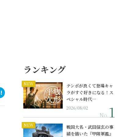
ランキング
NEW
テンポが良くて登場キャ
ラがすぐ好きになる！ス
ペシャル時代…
2026/08/02
No.
NEW
戦国大名・武田信玄の事
績を描いた『甲陽軍鑑』