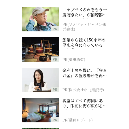
「ヤブサメの声をもう一
度聴きたい」が補聴器チ
ャレンジの後押しに
PR(ソノヴァ・ジャパン株
PR
式会社)
創業から続く150余年の
歴史を今に守っている濵
田酒造
PR
PR(濵田酒造)
金利上昇を機に、『守る
お金』の置き場所を再検
討
PR
PR(株式会社北九州銀行)
客室はすべて海側にあ
り、眼前に海が広がる
『西表島ホテル by 星野
リゾート』
PR
PR(星野リゾート)