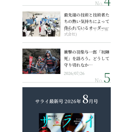
No.
最先端の技術と技術者た
ちの熱い気持ちによって
作られているオーダーメ
PR(ソノヴァ・ジャパン株
イド補聴器
式会社)
衝撃の羽柴与一郎「初陣
死」を語ろう。どうして
守り切れなか…
2026/07/26
No.
8
サライ最新号
2026年
月号