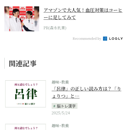
アマゾンで大人気！血圧対策はコーヒ
ーに足してみて
PR(森永乳業)
Recommended by
関連記事
趣味･教養
「呂律」の正しい読み方は？「り
ょりつ」と…
脳トレ漢字
2025/5/24
趣味･教養