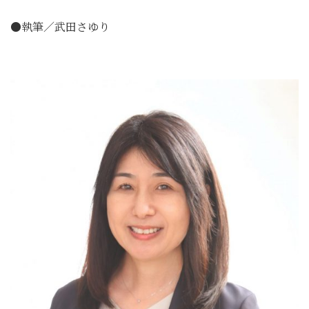
●執筆／武田さゆり