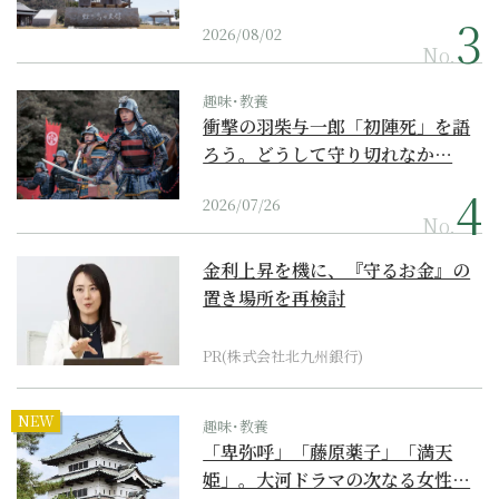
2026/08/02
No.
趣味･教養
衝撃の羽柴与一郎「初陣死」を語
ろう。どうして守り切れなか…
2026/07/26
No.
金利上昇を機に、『守るお金』の
置き場所を再検討
PR(株式会社北九州銀行)
NEW
趣味･教養
「卑弥呼」「藤原薬子」「満天
姫」。大河ドラマの次なる女性…