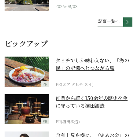
2026/08/08
記事一覧へ
ピックアップ
タヒチでしか味わえない、「海の
民」の記憶へとつながる旅
PR
PR(エア タヒチ ヌイ)
創業から続く150余年の歴史を今
に守っている濵田酒造
PR
PR(濵田酒造)
金利上昇を機に、『守るお金』の