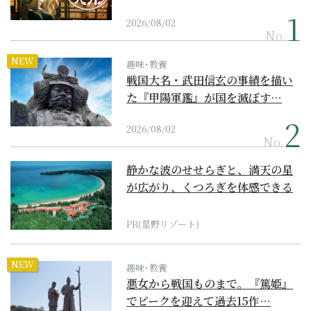
2026/08/02
No.
NEW
趣味･教養
戦国大名・武田信玄の事績を描い
た『甲陽軍鑑』が国を滅ぼす…
2026/08/02
No.
静かな波のせせらぎと、満天の星
が広がり、くつろぎを体感できる
『西表島ホテル by...
PR(星野リゾート)
NEW
趣味･教養
悪女から戦国ものまで。『篤姫』
でピークを迎えて過去15作…