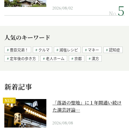
2026/08/02
No.
人気のキーワード
豊臣兄弟！
クルマ
減塩レシピ
マネー
認知症
定年後の歩き方
老人ホーム
京都
漢方
新着記事
NEW
「落語の聖地」に１年間通い続け
た演芸評論…
2026/08/08