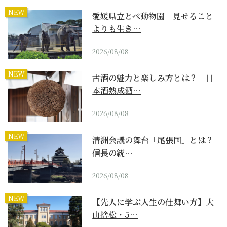
NEW
愛媛県立とべ動物園｜見せること
よりも生き…
2026/08/08
NEW
古酒の魅力と楽しみ方とは？｜日
本酒熟成酒…
2026/08/08
NEW
清洲会議の舞台「尾張国」とは？
信長の統…
2026/08/08
NEW
【先人に学ぶ人生の仕舞い方】大
山捨松・5…