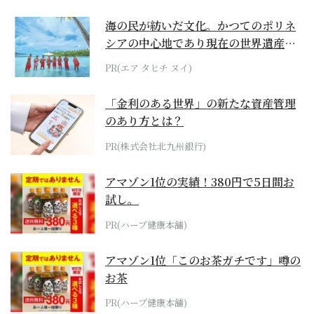
海の民が紡いだ文化。かつてのポリネ
シアの中心地であり現在の世界遺産か
らみえてくる...
PR(エア タヒチ ヌイ)
「金利のある世界」の新たな資産管理
のあり方とは？
PR(株式会社北九州銀行)
アマゾン1位の実績！380円で5日間お
試し。
PR(ハーブ健康本舗)
アマゾン1位「このお茶ガチです」噂の
お茶
PR(ハーブ健康本舗)