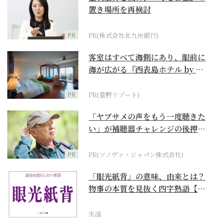
置き場所を再検討
PR
PR(株式会社北九州銀行)
客室はすべて海側にあり、眼前に
海が広がる『西表島ホテル by 星
野リゾート』
PR
PR(星野リゾート)
「ヤブサメの声をもう一度聴きた
い」が補聴器チャレンジの後押し
に
PR
PR(ソノヴァ・ジャパン株式会社)
「眼光紙背」の意味、由来とは？
物事の本質を見抜く四字熟語【座
右の銘にしたい言葉...
生活