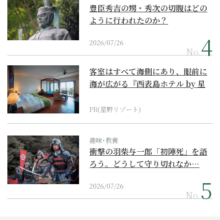
豊臣秀吉の甥・秀次の切腹はどの
ように行われたのか？
2026/07/26
No.
客室はすべて海側にあり、眼前に
海が広がる『西表島ホテル by 星
野リゾート』
PR(星野リゾート)
趣味･教養
衝撃の羽柴与一郎「初陣死」を語
ろう。どうして守り切れなか…
2026/07/26
No.