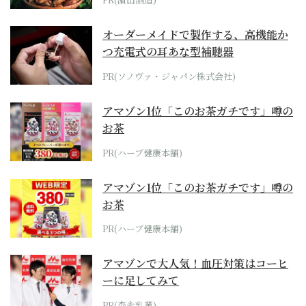
オーダーメイドで製作する、高機能か
つ充電式の耳あな型補聴器
PR(ソノヴァ・ジャパン株式会社)
アマゾン1位「このお茶ガチです」噂の
お茶
PR(ハーブ健康本舗)
アマゾン1位「このお茶ガチです」噂の
お茶
PR(ハーブ健康本舗)
アマゾンで大人気！血圧対策はコーヒ
ーに足してみて
PR(森永乳業)