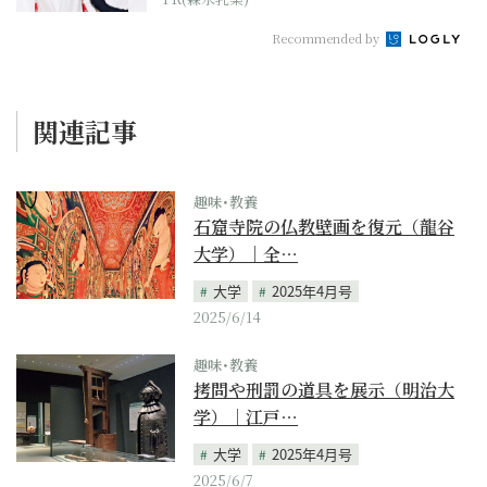
Recommended by
関連記事
趣味･教養
石窟寺院の仏教壁画を復元（龍谷
大学）｜全…
大学
2025年4月号
2025/6/14
趣味･教養
拷問や刑罰の道具を展示（明治大
学）｜江戸…
大学
2025年4月号
2025/6/7