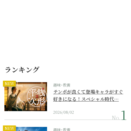
ランキング
NEW
趣味･教養
テンポが良くて登場キャラがすぐ
好きになる！スペシャル時代…
2026/08/02
No.
NEW
趣味･教養