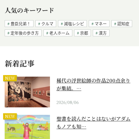
人気のキーワード
豊臣兄弟！
クルマ
減塩レシピ
マネー
認知症
定年後の歩き方
老人ホーム
京都
漢方
新着記事
NEW
稀代の浮世絵師の作品200点余り
が集結。…
2026/08/06
NEW
聖書を読んだことはないがアダム
もノアも知…