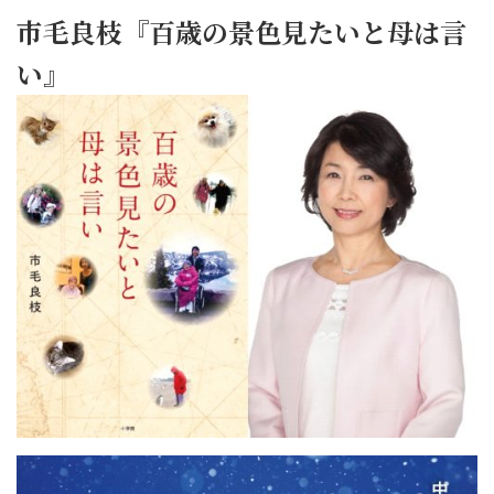
市毛良枝『百歳の景色見たいと母は言
い』