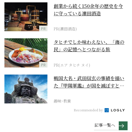
創業から続く150余年の歴史を今
に守っている濵田酒造
PR
PR(濵田酒造)
タヒチでしか味わえない、「海の
民」の記憶へとつながる旅
PR
PR(エア タヒチ ヌイ)
戦国大名・武田信玄の事績を描い
た『甲陽軍鑑』が国を滅ぼすとし
た大将とは？
趣味･教養
Recommended by
記事一覧へ