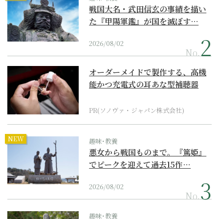
戦国大名・武田信玄の事績を描い
た『甲陽軍鑑』が国を滅ぼす…
2026/08/02
No.
オーダーメイドで製作する、高機
能かつ充電式の耳あな型補聴器
PR(ソノヴァ・ジャパン株式会社)
NEW
趣味･教養
悪女から戦国ものまで。『篤姫』
でピークを迎えて過去15作…
2026/08/02
No.
趣味･教養