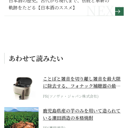
日本酒の歴史。古代から現代まで、伝統と革新の
軌跡をたどる【日本酒のススメ】
あわせて読みたい
ことばと雑音を切り離し雑音を最大限
に除去する、フォナック補聴器の最上
位モデル
PR(ソノヴァ・ジャパン株式会社)
鹿児島県産の芋のみを用いて造られて
いる濵田酒造の本格焼酎
PR(濵田酒造)