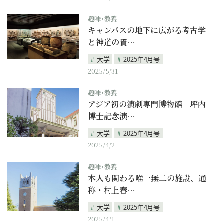
趣味･教養
キャンパスの地下に広がる考古学
と神道の資…
大学
2025年4月号
2025/5/31
趣味･教養
アジア初の演劇専門博物館「坪内
博士記念演…
大学
2025年4月号
2025/4/2
趣味･教養
本人も関わる唯一無二の施設、通
称・村上春…
大学
2025年4月号
2025/4/1