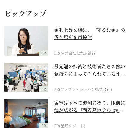
ピックアップ
金利上昇を機に、『守るお金』の
置き場所を再検討
PR
PR(株式会社北九州銀行)
最先端の技術と技術者たちの熱い
気持ちによって作られているオー
ダーメイド補聴器
PR
PR(ソノヴァ・ジャパン株式会社)
客室はすべて海側にあり、眼前に
海が広がる『西表島ホテル by 星
野リゾート』
PR
PR(星野リゾート)