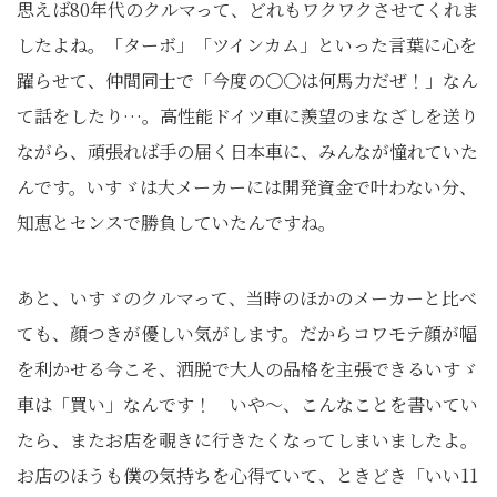
思えば80年代のクルマって、どれもワクワクさせてくれま
したよね。「ターボ」「ツインカム」といった言葉に心を
躍らせて、仲間同士で「今度の〇〇は何馬力だぜ！」なん
て話をしたり…。高性能ドイツ車に羨望のまなざしを送り
ながら、頑張れば手の届く日本車に、みんなが憧れていた
んです。いすゞは大メーカーには開発資金で叶わない分、
知恵とセンスで勝負していたんですね。
あと、いすゞのクルマって、当時のほかのメーカーと比べ
ても、顔つきが優しい気がします。だからコワモテ顔が幅
を利かせる今こそ、洒脱で大人の品格を主張できるいすゞ
車は「買い」なんです！ いや～、こんなことを書いてい
たら、またお店を覗きに行きたくなってしまいましたよ。
お店のほうも僕の気持ちを心得ていて、ときどき「いい11