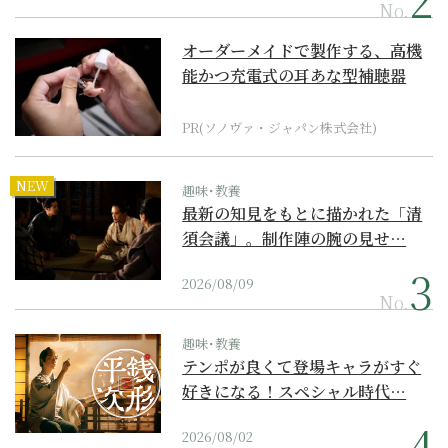
No.
オーダーメイドで製作する、高機
能かつ充電式の耳あな型補聴器
PR(ソノヴァ・ジャパン株式会社)
NEW
趣味･教養
最新の知見をもとに描かれた「清
須会議」。制作陣の腕の見せ…
2026/08/09
No.
趣味･教養
テンポが良くて登場キャラがすぐ
好きになる！スペシャル時代…
2026/08/02