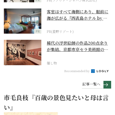
PR(ソノヴァ・ジャパン株式会社)
客室はすべて海側にあり、眼前に
海が広がる『西表島ホテル by 星
野リゾート』
PR
PR(星野リゾート)
稀代の浮世絵師の作品200点余り
が集結。京都市京セラ美術館の
「浮世絵スーパークリ...
催し物
Recommended by
記事一覧へ
市毛良枝『百歳の景色見たいと母は言
い』