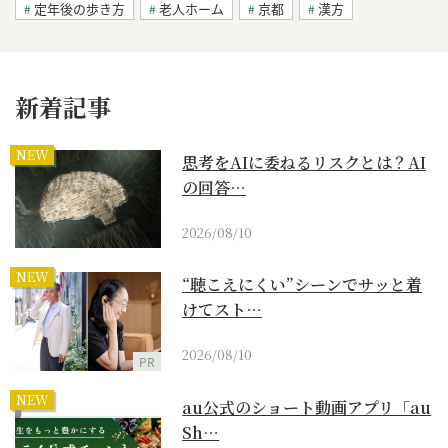
定年後の歩き方
老人ホーム
京都
漢方
新着記事
NEW
思考をAIに委ねるリスクとは？AI
の回答…
2026/08/10
NEW
“聴こえにくい”シーンでサッと着
けてスト…
2026/08/10
PR
NEW
au公式のショート動画アプリ「au
Sh…