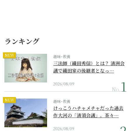
ランキング
NEW
趣味･教養
三法師（織田秀信）とは？ 清洲会
議で織田家の後継者となっ…
2026/08/09
No.
NEW
趣味･教養
けっこうハチャメチャだった過去
作大河の「清須会議」。茶々…
2026/08/09