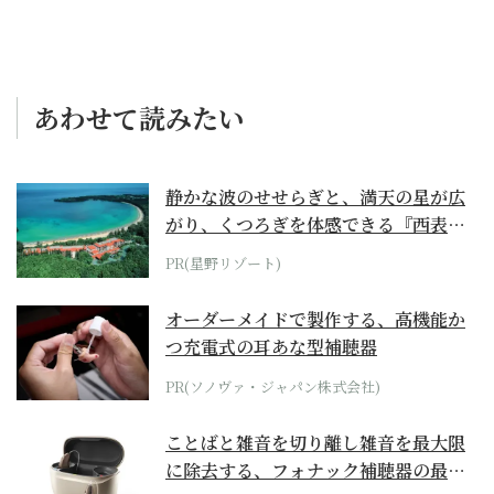
あわせて読みたい
静かな波のせせらぎと、満天の星が広
がり、くつろぎを体感できる『西表島
ホテル by...
PR(星野リゾート)
オーダーメイドで製作する、高機能か
つ充電式の耳あな型補聴器
PR(ソノヴァ・ジャパン株式会社)
ことばと雑音を切り離し雑音を最大限
に除去する、フォナック補聴器の最上