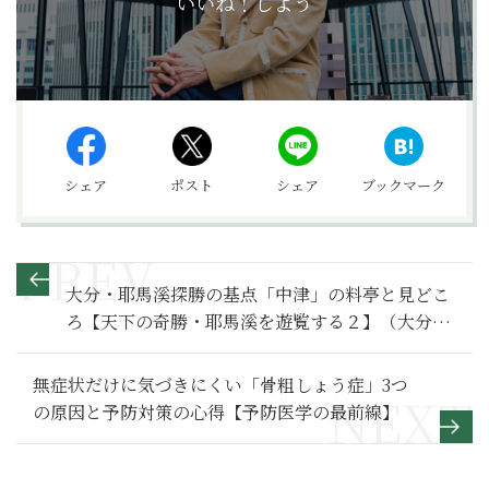
いいね！しよう
シェア
ポスト
シェア
ブックマーク
大分・耶馬溪探勝の基点「中津」の料亭と見どこ
ろ【天下の奇勝・耶馬溪を遊覧する２】（大分県
中津市玖珠町）
無症状だけに気づきにくい「骨粗しょう症」3つ
の原因と予防対策の心得【予防医学の最前線】