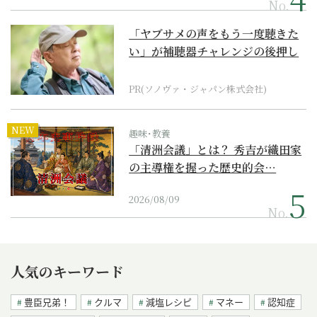
No.
「ヤブサメの声をもう一度聴きた
い」が補聴器チャレンジの後押し
に
PR(ソノヴァ・ジャパン株式会社)
NEW
趣味･教養
「清洲会議」とは？ 秀吉が織田家
の主導権を握った歴史的会…
2026/08/09
No.
人気のキーワード
豊臣兄弟！
クルマ
減塩レシピ
マネー
認知症