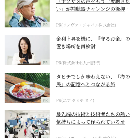
「ヤブサメの声をもう一度聴きた
い」が補聴器チャレンジの後押し
に
PR
PR(ソノヴァ・ジャパン株式会社)
金利上昇を機に、『守るお金』の
置き場所を再検討
PR
PR(株式会社北九州銀行)
タヒチでしか味わえない、「海の
民」の記憶へとつながる旅
PR
PR(エア タヒチ ヌイ)
最先端の技術と技術者たちの熱い
気持ちによって作られているオー
ダーメイド補聴器
PR