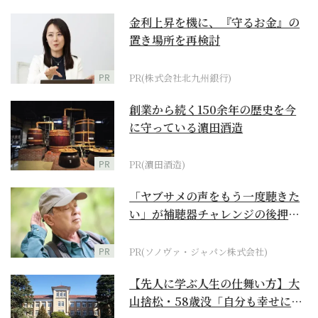
金利上昇を機に、『守るお金』の
置き場所を再検討
PR
PR(株式会社北九州銀行)
創業から続く150余年の歴史を今
に守っている濵田酒造
PR
PR(濵田酒造)
「ヤブサメの声をもう一度聴きた
い」が補聴器チャレンジの後押し
に
PR
PR(ソノヴァ・ジャパン株式会社)
【先人に学ぶ人生の仕舞い方】大
山捨松・58歳没「自分も幸せにな