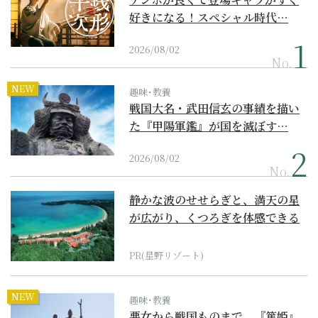
好きになる！スペシャル時代…
2026/08/02
No.
NEW
趣味･教養
戦国大名・武田信玄の事績を描い
た『甲陽軍鑑』が国を滅ぼす…
2026/08/02
No.
静かな波のせせらぎと、満天の星
が広がり、くつろぎを体感できる
『西表島ホテル by...
PR(星野リゾート)
NEW
趣味･教養
悪女から戦国ものまで。『篤姫』