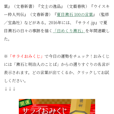
葉』（文春新書）『文士の逸品』（文藝春秋）『ウイスキ
ー粋人列伝』（文春新書）『
夏目漱石 100の言葉
』（監修
／宝島社）などがある。2016年には、『サライ.jp』で夏
目漱石の日々の事跡を描く
「日めくり漱石」
を年間連載し
た。
※
「サライおみくじ」
で今日の運勢をチェック！おみくじ
には「漱石と明治人のことば」からの選りすぐりの名言が
表示されます。どの言葉が出てくるか、クリックしてお試
しください。
↓↓↓