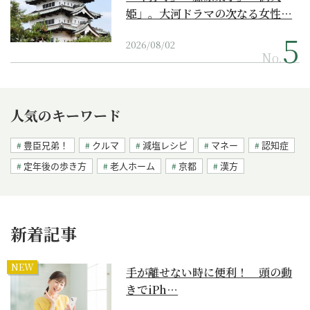
姫」。大河ドラマの次なる女性…
2026/08/02
No.
人気のキーワード
豊臣兄弟！
クルマ
減塩レシピ
マネー
認知症
定年後の歩き方
老人ホーム
京都
漢方
新着記事
NEW
手が離せない時に便利！ 頭の動
きでiPh…