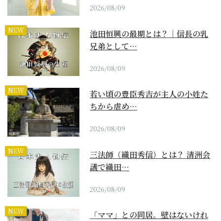
2026/08/09
NEW
池田恒興の最期とは？｜信長の乳
兄弟として…
2026/08/09
NEW
若い頃の豊臣秀吉が主人の小姓た
ちから虐め…
2026/08/09
NEW
三法師（織田秀信）とは？ 清洲会
議で織田…
2026/08/09
NEW
「ママ」との同居。壁はないけれ