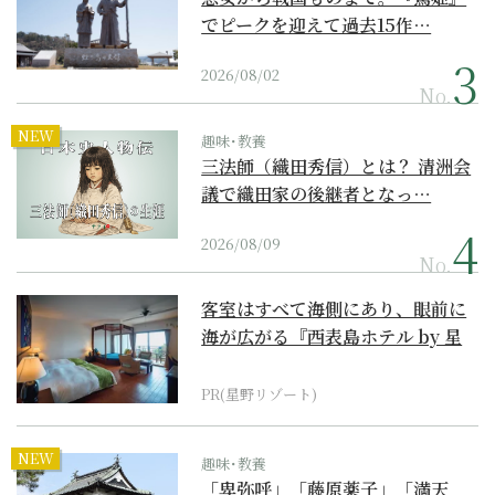
でピークを迎えて過去15作…
2026/08/02
No.
NEW
趣味･教養
三法師（織田秀信）とは？ 清洲会
議で織田家の後継者となっ…
2026/08/09
No.
客室はすべて海側にあり、眼前に
海が広がる『西表島ホテル by 星
野リゾート』
PR(星野リゾート)
NEW
趣味･教養
「卑弥呼」「藤原薬子」「満天