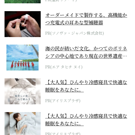
オーダーメイドで製作する、高機能か
つ充電式の耳あな型補聴器
PR(ソノヴァ・ジャパン株式会社)
海の民が紡いだ文化。かつてのポリネ
シアの中心地であり現在の世界遺産か
らみえてくる...
PR(エア タヒチ ヌイ)
【大人気】ひんやり冷感寝具で快適な
睡眠をあなたに。
PR(アイリスプラザ)
【大人気】ひんやり冷感寝具で快適な
睡眠をあなたに。
PR(アイリスプラザ)