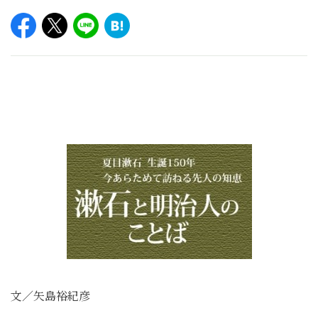
文／矢島裕紀彦