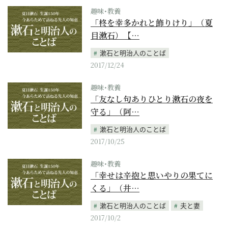
趣味･教養
「柊を幸多かれと飾りけり」（夏
目漱石）【…
漱石と明治人のことば
2017/12/24
趣味･教養
「友なし句ありひとり漱石の夜を
守る」（阿…
漱石と明治人のことば
2017/10/25
趣味･教養
「幸せは辛抱と思いやりの果てに
くる」（井…
漱石と明治人のことば
夫と妻
2017/10/2