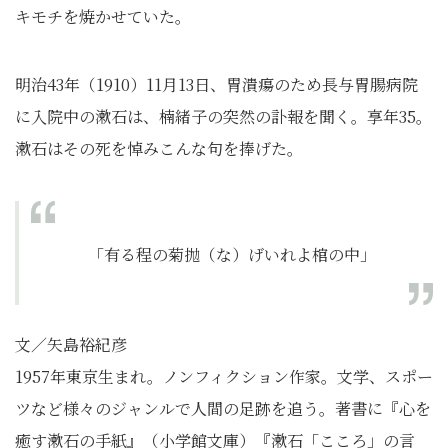
キモチを焼かせていた。
明治43年（1910）11月13日、胃潰瘍のため長与胃腸病院
に入院中の漱石は、楠緒子の突然の訃報を聞く。享年35。
漱石はその死を悼みこんな句を捧げた。
「有る程の菊抛（な）げいれよ棺の中」
文／矢島裕紀彦
1957年東京生まれ。ノンフィクション作家。文学、スポー
ツなど様々のジャンルで人間の足跡を追う。著書に『心を
癒す漱石の手紙』（小学館文庫）『漱石「こころ」の言