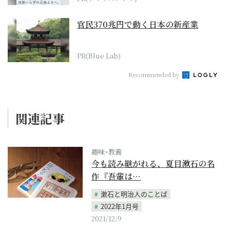
官民370兆円で動く日本の新産業
PR(Blue Lab)
Recommended by
関連記事
趣味･教養
今も読み継がれる、夏目漱石の名
作『吾輩は…
漱石と明治人のことば
2022年1月号
2021/12/9