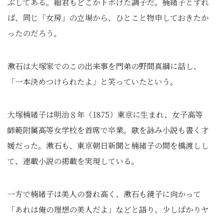
ぶしてある。細君もどこかトボけた調子だ。楠緒子とすれ
ば、同じ「女房」の立場から、ひとこと物申しておきたか
ったのだろう。
漱石は大塚家でのこの出来事を門弟の野間真綱に話し、
「一本決めつけられたよ」と笑っていたという。
大塚楠緒子は明治８年（1875）東京に生まれ、女子高等
師範附属高等女学校を首席で卒業。歌を詠み小説も書く才
媛だった。漱石も、東京朝日新聞と楠緒子の間を橋渡しし
て、連載小説の掲載を実現している。
一方で楠緒子は美人の誉れ高く、漱石も鏡子に向かって
「あれは俺の理想の美人だよ」などと語り、少しばかりヤ