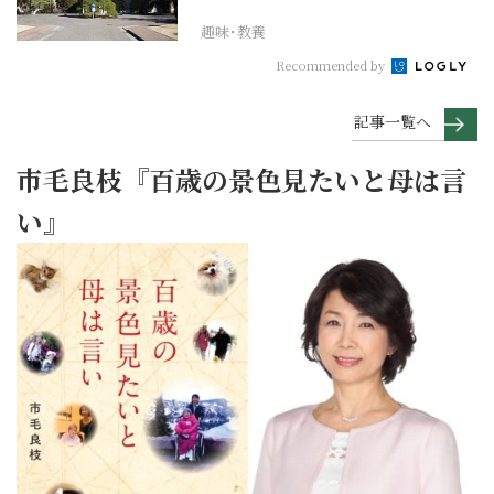
れその上お国のため...
趣味･教養
Recommended by
記事一覧へ
市毛良枝『百歳の景色見たいと母は言
い』