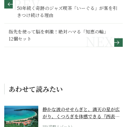
50年続く奇跡のジャズ喫茶「いーぐる」が客を引
きつけ続ける理由
指先を使って脳を刺激！絶対ハマる「知恵の輪」
12個セット
あわせて読みたい
静かな波のせせらぎと、満天の星が広
がり、くつろぎを体感できる『西表島
ホテル by...
PR(星野リゾート)