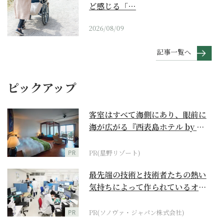
ど感じる「…
2026/08/09
記事一覧へ
ピックアップ
客室はすべて海側にあり、眼前に
海が広がる『西表島ホテル by 星
野リゾート』
PR
PR(星野リゾート)
最先端の技術と技術者たちの熱い
気持ちによって作られているオー
ダーメイド補聴器
PR
PR(ソノヴァ・ジャパン株式会社)