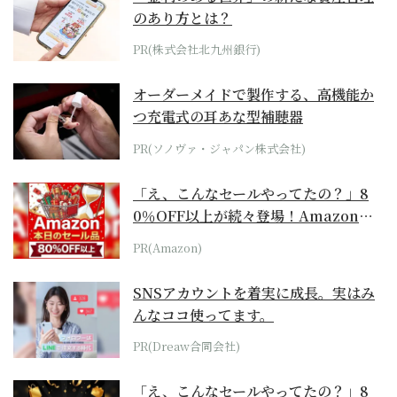
のあり方とは？
PR(株式会社北九州銀行)
オーダーメイドで製作する、高機能か
つ充電式の耳あな型補聴器
PR(ソノヴァ・ジャパン株式会社)
「え、こんなセールやってたの？」8
0％OFF以上が続々登場！Amazonの
本気が...
PR(Amazon)
SNSアカウントを着実に成長。実はみ
んなココ使ってます。
PR(Dreaw合同会社)
「え、こんなセールやってたの？」8