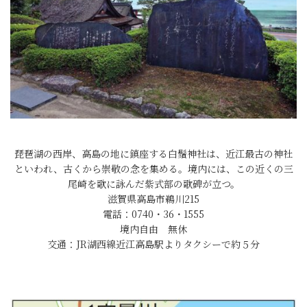
琵琶湖の西岸、高島の地に鎮座する白鬚神社は、近江最古の神社
といわれ、古くから崇敬の念を集める。境内には、この近くの三
尾崎を歌に詠んだ紫式部の歌碑が立つ。
滋賀県高島市鵜川215
電話：0740・36・1555
境内自由 無休
交通：JR湖西線近江高島駅よりタクシーで約５分