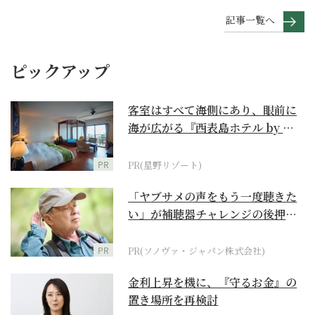
記事一覧へ
ピックアップ
客室はすべて海側にあり、眼前に
海が広がる『西表島ホテル by 星
野リゾート』
PR
PR(星野リゾート)
「ヤブサメの声をもう一度聴きた
い」が補聴器チャレンジの後押し
に
PR
PR(ソノヴァ・ジャパン株式会社)
金利上昇を機に、『守るお金』の
置き場所を再検討