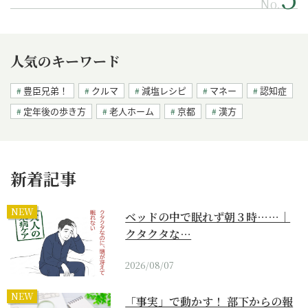
No.
人気のキーワード
豊臣兄弟！
クルマ
減塩レシピ
マネー
認知症
定年後の歩き方
老人ホーム
京都
漢方
新着記事
NEW
ベッドの中で眠れず朝３時……｜
クタクタな…
2026/08/07
NEW
「事実」で動かす！ 部下からの報