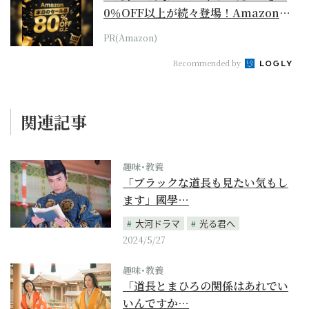
0％OFF以上が続々登場！Amazonの
本気が...
PR(Amazon)
Recommended by
関連記事
趣味･教養
「ブラックな道長も見たい気もし
ます」國學…
大河ドラマ
光る君へ
2024/5/27
趣味･教養
「道長とまひろの関係はあれでい
いんですか…