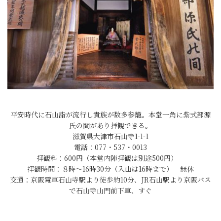
平安時代に石山詣が流行し貴族が数多参籠。本堂一角に紫式部源
氏の間があり拝観できる。
滋賀県大津市石山寺1-1-1
電話：077・537・0013
拝観料：600円（本堂内陣拝観は別途500円）
拝観時間：８時～16時30分（入山は16時まで） 無休
交通：京阪電車石山寺駅より徒歩約10分、JR石山駅より京阪バス
で石山寺山門前下車、すぐ