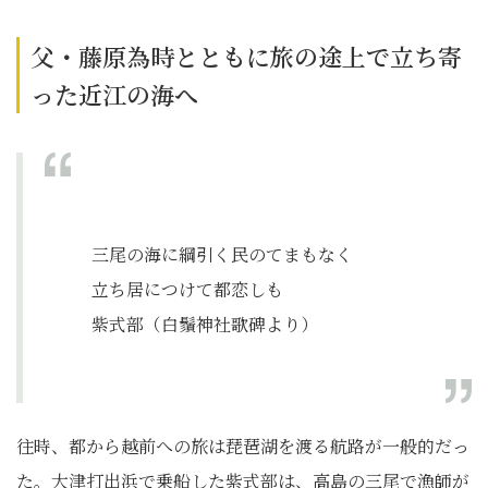
父・藤原為時とともに旅の途上で立ち寄
った近江の海へ
三尾の海に綱引く民のてまもなく
立ち居につけて都恋しも
紫式部（白鬚神社歌碑より）
往時、都から越前への旅は琵琶湖を渡る航路が一般的だっ
た。大津打出浜で乗船した紫式部は、高島の三尾で漁師が