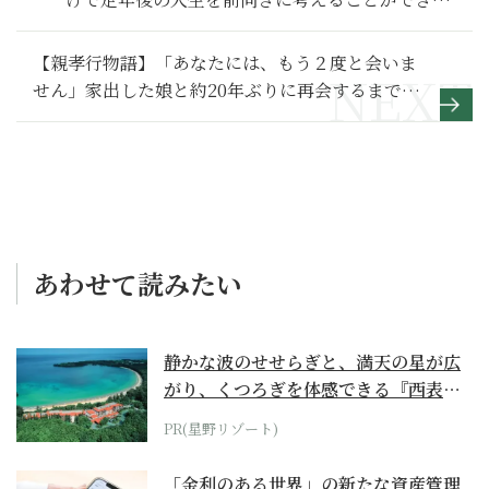
方法とは
【親孝行物語】「あなたには、もう２度と会いま
せん」家出した娘と約20年ぶりに再会するまでの
遠い道のり～その１〜
あわせて読みたい
静かな波のせせらぎと、満天の星が広
がり、くつろぎを体感できる『西表島
ホテル by...
PR(星野リゾート)
「金利のある世界」の新たな資産管理