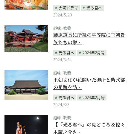
大河ドラマ
光る君へ
2024/5/20
趣味･教養
藤原道長に所縁の平等院に王朝貴
族たちの栄…
光る君へ
2024年2月号
2024/3/24
趣味･教養
王朝文化が花開いた御所と紫式部
の足跡を訪…
光る君へ
2024年2月号
2024/3/3
趣味･教養
【『光る君へ』の見どころ＆佐々
木蔵之介さ…