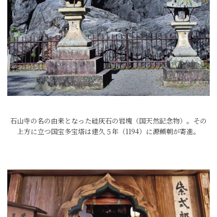
石山寺の名の由来となった硅灰石の岩塊（国天然記念物）。その
上方に立つ国宝多宝塔は建久５年（1194）に源頼朝が寄進。