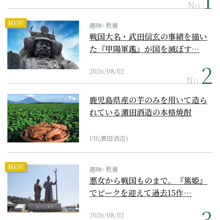
No.
NEW
趣味･教養
戦国大名・武田信玄の事績を描い
た『甲陽軍鑑』が国を滅ぼす…
2026/08/02
No.
鹿児島県産の芋のみを用いて造ら
れている濵田酒造の本格焼酎
PR(濵田酒造)
NEW
趣味･教養
悪女から戦国ものまで。『篤姫』
でピークを迎えて過去15作…
2026/08/02