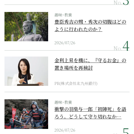
No.
趣味･教養
豊臣秀吉の甥・秀次の切腹はどの
ように行われたのか？
2026/07/26
No.
金利上昇を機に、『守るお金』の
置き場所を再検討
PR(株式会社北九州銀行)
趣味･教養
衝撃の羽柴与一郎「初陣死」を語
ろう。どうして守り切れなか…
2026/07/26