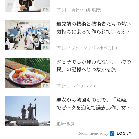
PR
PR(株式会社北九州銀行)
最先端の技術と技術者たちの熱い
気持ちによって作られているオー
ダーメイド補聴器
PR
PR(ソノヴァ・ジャパン株式会社)
タヒチでしか味わえない、「海の
民」の記憶へとつながる旅
PR
PR(エア タヒチ ヌイ)
悪女から戦国ものまで。『篤姫』
でピークを迎えて過去15作。女性
が主人公の作品を振...
趣味･教養
Recommended by