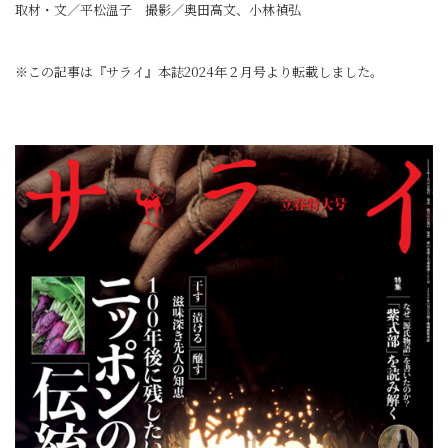
取材・文／平松温子 撮影／奥田高文、小林禎弘
※この記事は『サライ』本誌2024年２月号より転載しました。