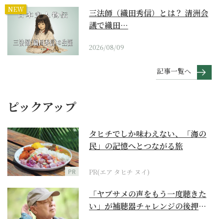
NEW
三法師（織田秀信）とは？ 清洲会
議で織田…
2026/08/09
記事一覧へ
ピックアップ
タヒチでしか味わえない、「海の
民」の記憶へとつながる旅
PR
PR(エア タヒチ ヌイ)
「ヤブサメの声をもう一度聴きた
い」が補聴器チャレンジの後押し
に