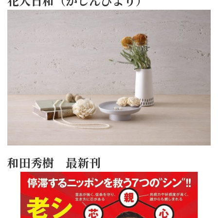
花人日和（かじんびより）
和田秀樹 最新刊