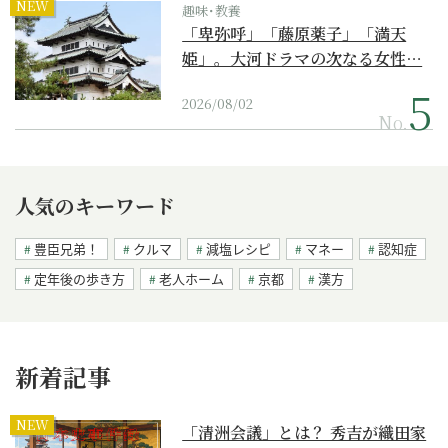
NEW
趣味･教養
「卑弥呼」「藤原薬子」「満天
姫」。大河ドラマの次なる女性…
2026/08/02
No.
人気のキーワード
豊臣兄弟！
クルマ
減塩レシピ
マネー
認知症
定年後の歩き方
老人ホーム
京都
漢方
新着記事
NEW
「清洲会議」とは？ 秀吉が織田家