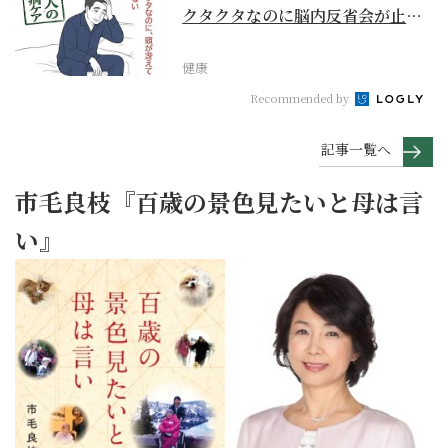
クタクタなのに脳内反省会が止ま
らない【大人の未病ケ...
健康
Recommended by
記事一覧へ
市毛良枝『百歳の景色見たいと母は言
い』