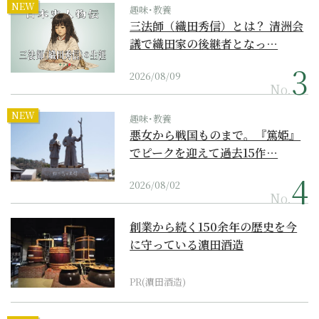
NEW
趣味･教養
三法師（織田秀信）とは？ 清洲会
議で織田家の後継者となっ…
2026/08/09
No.
NEW
趣味･教養
悪女から戦国ものまで。『篤姫』
でピークを迎えて過去15作…
2026/08/02
No.
創業から続く150余年の歴史を今
に守っている濵田酒造
PR(濵田酒造)