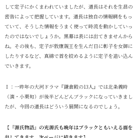
して定子にかくまわれていましたが、道長はそれを生昌の
密告によって把握しています。道長は独自の情報網をもっ
ていて、そうした情報をうまく使って時流を動かしていっ
たのではないでしょうか。黒幕は表には出てきませんから
ね。その後も、定子が敦康親王を生んだ日に彰子を女御に
したりするなど、真綿で首を絞めるように定子を追い込ん
でいきます。
Ｉ：一昨年の大河ドラマ『鎌倉殿の13人』では北条義時
（演・小栗旬）が後半どんどんブラックになっていきまし
たが、今回の道長はどういう展開になるのでしょう。
【
『源氏物語』の光源氏も晩年はブラックともいえる面を
出してきます。次ページに続きます
】