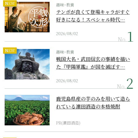
NEW
趣味･教養
テンポが良くて登場キャラがすぐ
好きになる！スペシャル時代…
2026/08/02
No.
NEW
趣味･教養
戦国大名・武田信玄の事績を描い
た『甲陽軍鑑』が国を滅ぼす…
2026/08/02
No.
鹿児島県産の芋のみを用いて造ら
れている濵田酒造の本格焼酎
PR(濵田酒造)