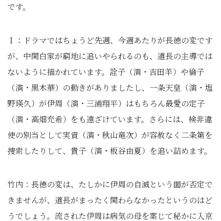
です。
Ｉ：ドラマではちょうど先週、今週あたりが長徳の変です
が、中関白家が窮地に追いやられるのも、道長の主導では
ないように描かれています。詮子（演・吉田羊）や倫子
（演・黒木華）の動きがありましたし、一条天皇（演・塩
野瑛久）が伊周（演・三浦翔平）はもちろん最愛の定子
（演・高畑充希）をも遠ざけています。さらには、検非違
使の別当として実資（演・秋山竜次）が容赦なく二条第を
捜索したりして、貴子（演・板谷由夏）を追い詰めます。
竹内：長徳の変は、たしかに伊周の自滅という面が否定で
きませんが、道長がまったく関わらなかったというのはど
うでしょう。流された伊周は病気の母を案じて秘かに入京