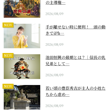
の主導権…
2026/08/09
NEW
手が離せない時に便利！ 頭の動
きでiPh…
2026/08/09
NEW
池田恒興の最期とは？｜信長の乳
兄弟として…
2026/08/09
NEW
若い頃の豊臣秀吉が主人の小姓た
ちから虐め…
2026/08/09