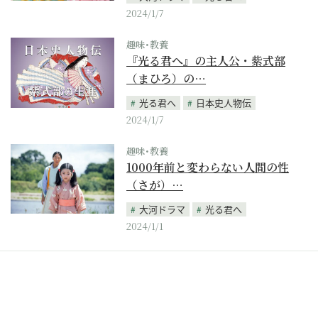
2024/1/7
趣味･教養
『光る君へ』の主人公・紫式部
（まひろ）の…
光る君へ
日本史人物伝
2024/1/7
趣味･教養
1000年前と変わらない人間の性
（さが）…
大河ドラマ
光る君へ
2024/1/1