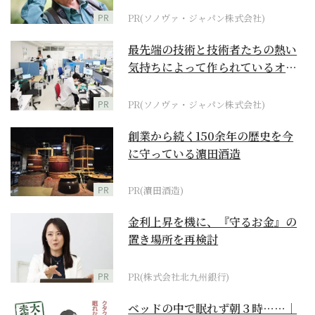
PR
PR(ソノヴァ・ジャパン株式会社)
最先端の技術と技術者たちの熱い
気持ちによって作られているオー
ダーメイド補聴器
PR
PR(ソノヴァ・ジャパン株式会社)
創業から続く150余年の歴史を今
に守っている濵田酒造
PR
PR(濵田酒造)
金利上昇を機に、『守るお金』の
置き場所を再検討
PR
PR(株式会社北九州銀行)
ベッドの中で眠れず朝３時……｜