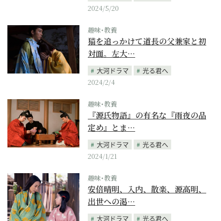
2024/5/20
趣味･教養
猫を追っかけて道長の父兼家と初
対面。左大…
大河ドラマ
光る君へ
2024/2/4
趣味･教養
『源氏物語』の有名な『雨夜の品
定め』とま…
大河ドラマ
光る君へ
2024/1/21
趣味･教養
安倍晴明、入内、散楽、源高明、
出世への渇…
大河ドラマ
光る君へ