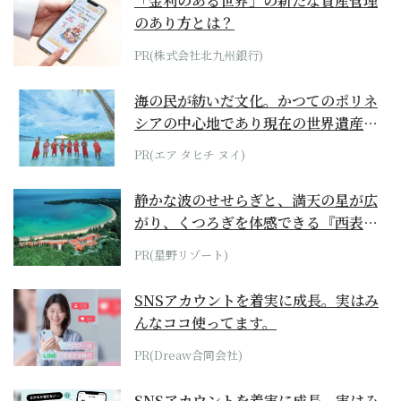
「金利のある世界」の新たな資産管理
のあり方とは？
PR(株式会社北九州銀行)
海の民が紡いだ文化。かつてのポリネ
シアの中心地であり現在の世界遺産か
らみえてくる...
PR(エア タヒチ ヌイ)
静かな波のせせらぎと、満天の星が広
がり、くつろぎを体感できる『西表島
ホテル by...
PR(星野リゾート)
SNSアカウントを着実に成長。実はみ
んなココ使ってます。
PR(Dreaw合同会社)
SNSアカウントを着実に成長。実はみ