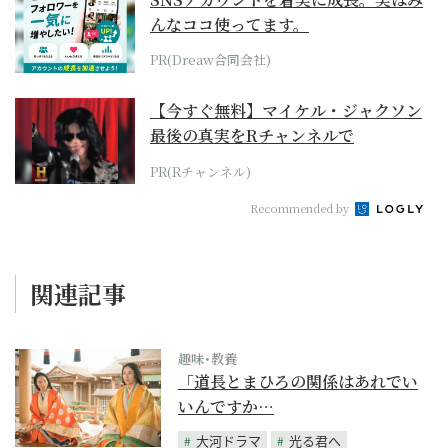
んなココ使ってます。
PR(Dreaw合同会社)
【今すぐ無料】マイケル・ジャクソン
最後の真実をRチャンネルで
PR(Rチャンネル)
Recommended by
関連記事
趣味･教養
「道長とまひろの関係はあれでい
いんですか…
大河ドラマ
光る君へ