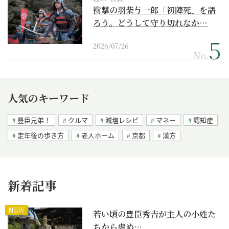
衝撃の羽柴与一郎「初陣死」を語
ろう。どうして守り切れなか…
2026/07/26
No.
人気のキーワード
豊臣兄弟！
クルマ
減塩レシピ
マネー
認知症
定年後の歩き方
老人ホーム
京都
漢方
新着記事
NEW
若い頃の豊臣秀吉が主人の小姓た
ちから虐め…