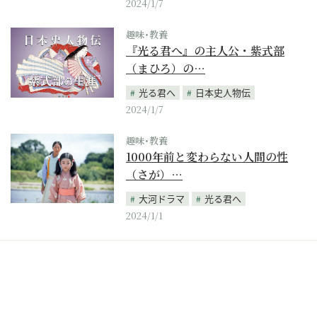
2024/1/7
趣味･教養
『光る君へ』の主人公・紫式部
（まひろ）の…
光る君へ
日本史人物伝
2024/1/7
趣味･教養
1000年前と変わらない人間の性
（さが）…
大河ドラマ
光る君へ
2024/1/1