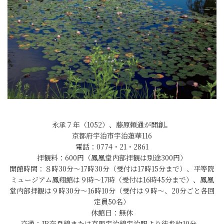
永承７年（1052）、藤原頼通が開創。
京都府宇治市宇治蓮華116
電話：0774・21・2861
拝観料：600円（鳳凰堂内部拝観は別途300円）
開館時間：８時30分～17時30分（受付は17時15分まで）、平等院
ミュージアム鳳翔館は９時～17時（受付は16時45分まで）、鳳凰
堂内部拝観は９時30分～16時10分（受付は９時～、20分ごと各回
定員50名）
休館日：無休
交通：JR奈良線または京阪宇治線宇治駅より徒歩約10分。