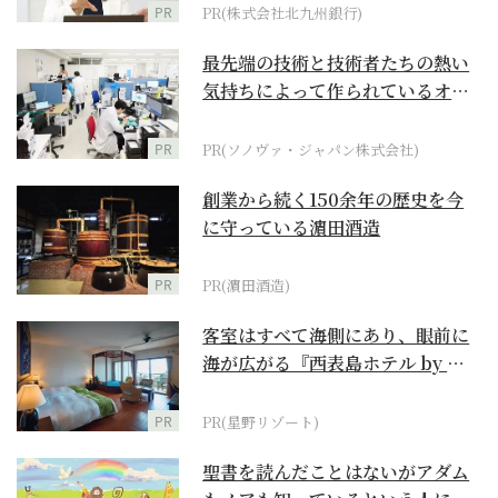
PR
PR(株式会社北九州銀行)
最先端の技術と技術者たちの熱い
気持ちによって作られているオー
ダーメイド補聴器
PR
PR(ソノヴァ・ジャパン株式会社)
創業から続く150余年の歴史を今
に守っている濵田酒造
PR
PR(濵田酒造)
客室はすべて海側にあり、眼前に
海が広がる『西表島ホテル by 星
野リゾート』
PR
PR(星野リゾート)
聖書を読んだことはないがアダム