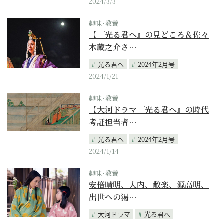
2024/3/3
趣味･教養
【『光る君へ』の見どころ＆佐々
木蔵之介さ…
光る君へ
2024年2月号
2024/1/21
趣味･教養
【大河ドラマ『光る君へ』の時代
考証担当者…
光る君へ
2024年2月号
2024/1/14
趣味･教養
安倍晴明、入内、散楽、源高明、
出世への渇…
大河ドラマ
光る君へ