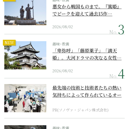
悪女から戦国ものまで。『篤姫』
でピークを迎えて過去15作…
2026/08/02
No.
NEW
趣味･教養
「卑弥呼」「藤原薬子」「満天
姫」。大河ドラマの次なる女性…
2026/08/02
No.
最先端の技術と技術者たちの熱い
気持ちによって作られているオー
ダーメイド補聴器
PR(ソノヴァ・ジャパン株式会社)
趣味･教養