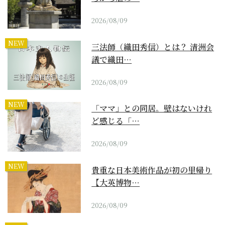
2026/08/09
NEW
三法師（織田秀信）とは？ 清洲会
議で織田…
2026/08/09
NEW
「ママ」との同居。壁はないけれ
ど感じる「…
2026/08/09
NEW
貴重な日本美術作品が初の里帰り
【大英博物…
2026/08/09