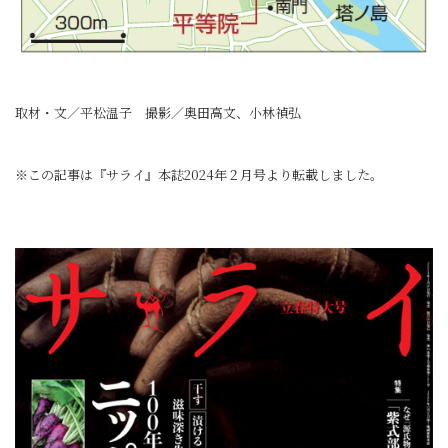
取材・文／平松温子 撮影／奥田高文、小林禎弘
※この記事は『サライ』本誌2024年２月号より転載しました。