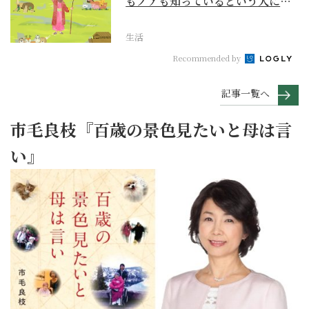
もノアも知っているという人に
『創世記』がもたらすア...
生活
Recommended by
記事一覧へ
市毛良枝『百歳の景色見たいと母は言
い』