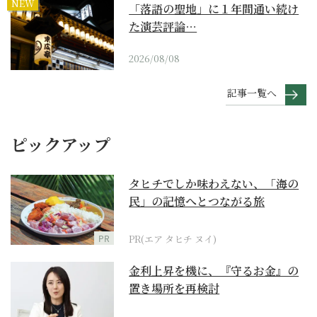
NEW
「落語の聖地」に１年間通い続け
た演芸評論…
2026/08/08
記事一覧へ
ピックアップ
タヒチでしか味わえない、「海の
民」の記憶へとつながる旅
PR
PR(エア タヒチ ヌイ)
金利上昇を機に、『守るお金』の
置き場所を再検討