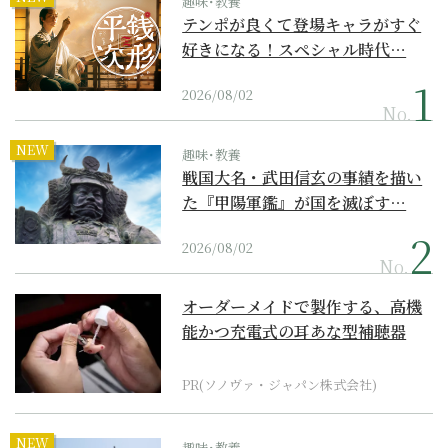
趣味･教養
テンポが良くて登場キャラがすぐ
好きになる！スペシャル時代…
2026/08/02
No.
NEW
趣味･教養
戦国大名・武田信玄の事績を描い
た『甲陽軍鑑』が国を滅ぼす…
2026/08/02
No.
オーダーメイドで製作する、高機
能かつ充電式の耳あな型補聴器
PR(ソノヴァ・ジャパン株式会社)
NEW
趣味･教養