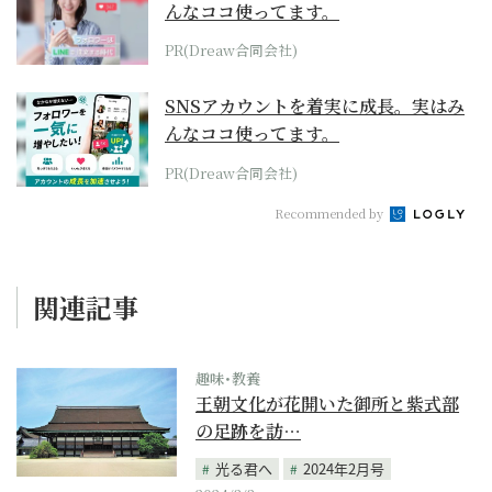
んなココ使ってます。
PR(Dreaw合同会社)
SNSアカウントを着実に成長。実はみ
んなココ使ってます。
PR(Dreaw合同会社)
Recommended by
関連記事
趣味･教養
王朝文化が花開いた御所と紫式部
の足跡を訪…
光る君へ
2024年2月号