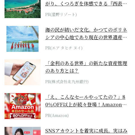
がり、くつろぎを体感できる『西表島
ホテル by...
PR(星野リゾート)
海の民が紡いだ文化。かつてのポリネ
シアの中心地であり現在の世界遺産か
らみえてくる...
PR(エア タヒチ ヌイ)
「金利のある世界」の新たな資産管理
のあり方とは？
PR(株式会社北九州銀行)
「え、こんなセールやってたの？」8
0％OFF以上が続々登場！Amazonの
本気が...
PR(Amazon)
SNSアカウントを着実に成長。実はみ