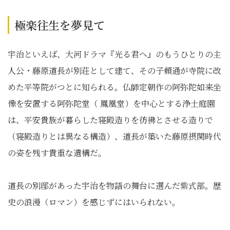
極楽往生を夢見て
宇治といえば、大河ドラマ『光る君へ』のもうひとりの主
人公・藤原道長が別荘として建て、その子頼通が寺院に改
めた平等院がつとに知られる。仏師定朝作の阿弥陀如来坐
像を安置する阿弥陀堂（ 鳳凰堂）を中心とする浄土庭園
は、平安貴族が暮らした寝殿造りを彷彿とさせる造りで
（寝殿造りとは異なる構造）、道長が築いた藤原摂関時代
の姿を残す貴重な遺構だ。
道長の別邸があった宇治を物語の舞台に選んだ紫式部。歴
史の浪漫（ロマン）を感じずにはいられない。