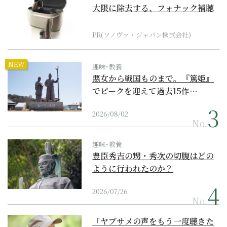
大限に除去する、フォナック補聴
器の最上位モデル
PR(ソノヴァ・ジャパン株式会社)
NEW
趣味･教養
悪女から戦国ものまで。『篤姫』
でピークを迎えて過去15作…
2026/08/02
No.
趣味･教養
豊臣秀吉の甥・秀次の切腹はどの
ように行われたのか？
2026/07/26
No.
「ヤブサメの声をもう一度聴きた