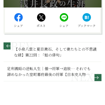
シェア
ポスト
シェア
ブックマーク
【小泉八雲と夏目漱石、そして妻たちとの不思議
な縁】第22回：「蛙の俳句」
足利義昭の逆転人生｜僧→将軍→追放… それでも
諦めなかった室町幕府最後の将軍【日本史人物
伝】