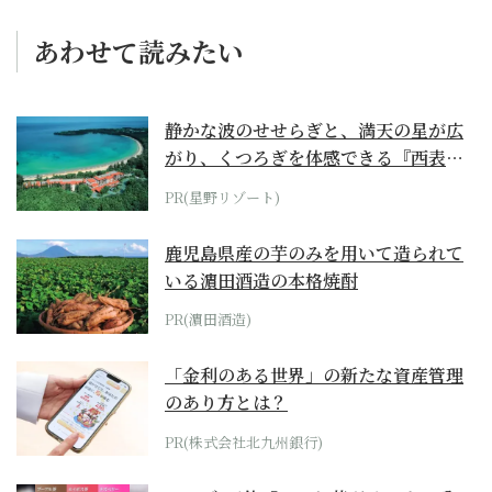
あわせて読みたい
静かな波のせせらぎと、満天の星が広
がり、くつろぎを体感できる『西表島
ホテル by...
PR(星野リゾート)
鹿児島県産の芋のみを用いて造られて
いる濵田酒造の本格焼酎
PR(濵田酒造)
「金利のある世界」の新たな資産管理
のあり方とは？
PR(株式会社北九州銀行)