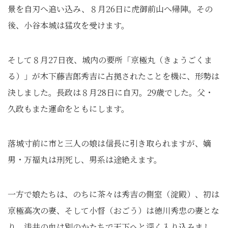
景を自刃へ追い込み、８月26日に虎御前山へ帰陣。その
後、小谷本城は猛攻を受けます。
そして８月27日夜、城内の要所「京極丸（きょうごくま
る）」が木下藤吉郎秀吉に占拠されたことを機に、形勢は
決しました。長政は８月28日に自刃。29歳でした。父・
久政もまた運命をともにします。
落城寸前に市と三人の娘は信長に引き取られますが、嫡
男・万福丸は刑死し、男系は途絶えます。
一方で娘たちは、のちに茶々は秀吉の側室（淀殿）、初は
京極高次の妻、そして小督（おごう）は徳川秀忠の妻とな
り、浅井の血は別のかたちで天下へと深く入り込みまし