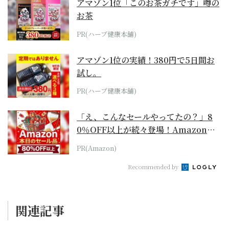
アマゾン1位「このお茶ガチです」噂の
お茶
PR(ハーブ健康本舗)
アマゾン1位の実績！380円で5日間お
試し。
PR(ハーブ健康本舗)
「え、こんなセールやってたの？」8
0％OFF以上が続々登場！Amazonの
本気が...
PR(Amazon)
Recommended by
関連記事