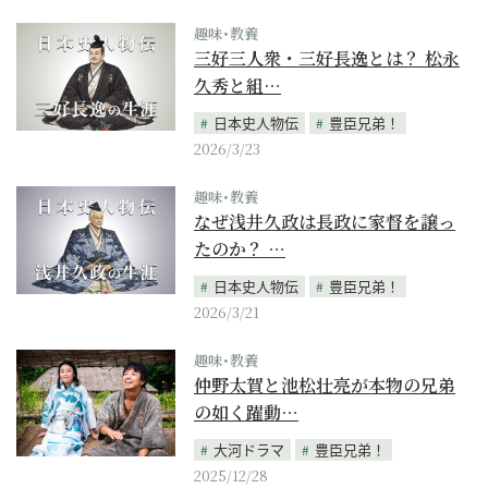
趣味･教養
三好三人衆・三好長逸とは？ 松永
久秀と組…
日本史人物伝
豊臣兄弟！
2026/3/23
趣味･教養
なぜ浅井久政は長政に家督を譲っ
たのか？ …
日本史人物伝
豊臣兄弟！
2026/3/21
趣味･教養
仲野太賀と池松壮亮が本物の兄弟
の如く躍動…
大河ドラマ
豊臣兄弟！
2025/12/28