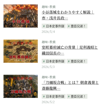
趣味･教養
小谷落城をわかりやすく解説｜
市・浅井長政…
日本史事件録
豊臣兄弟！
2026/5/4
趣味･教養
室町幕府滅亡の背景｜足利義昭と
織田信長の…
日本史事件録
豊臣兄弟！
2026/5/3
趣味･教養
「刀禰坂合戦」とは？ 朝倉義景と
斎藤龍興…
日本史事件録
豊臣兄弟！
2026/5/2