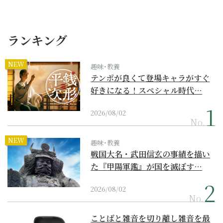
ランキング
NEW
趣味･教養
テンポが良くて登場キャラがすぐ
好きになる！スペシャル時代…
2026/08/02
No.
NEW
趣味･教養
戦国大名・武田信玄の事績を描い
た『甲陽軍鑑』が国を滅ぼす…
2026/08/02
No.
ことばと雑音を切り離し雑音を最