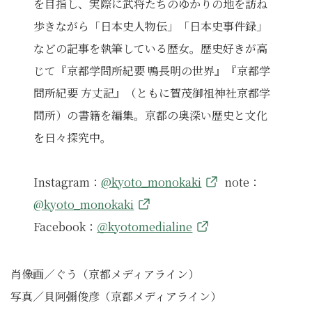
を目指し、実際に武将たちのゆかりの地を訪ね
歩きながら「日本史人物伝」「日本史事件録」
などの記事を執筆している歴女。歴史好きが高
じて『京都学問所紀要 鴨長明の世界』『京都学
問所紀要 方丈記』（ともに賀茂御祖神社京都学
問所）の書籍を編集。京都の奥深い歴史と文化
を日々探究中。
Instagram：
@kyoto_monokaki
note：
@kyoto_monokaki
Facebook：
＠kyotomedialine
肖像画／ぐう（京都メディアライン）
写真／貝阿彌俊彦（京都メディアライン）