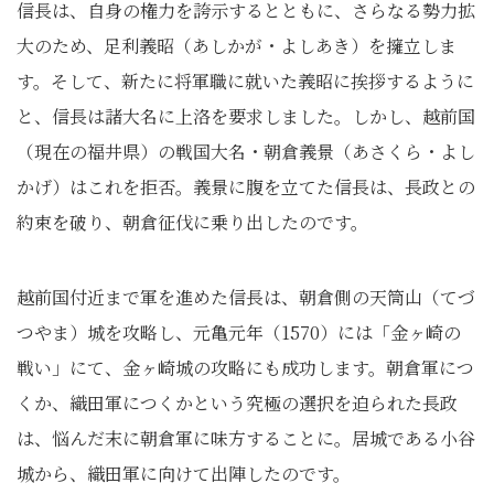
信長は、自身の権力を誇示するとともに、さらなる勢力拡
大のため、足利義昭（あしかが・よしあき）を擁立しま
す。そして、新たに将軍職に就いた義昭に挨拶するように
と、信長は諸大名に上洛を要求しました。しかし、越前国
（現在の福井県）の戦国大名・朝倉義景（あさくら・よし
かげ）はこれを拒否。義景に腹を立てた信長は、長政との
約束を破り、朝倉征伐に乗り出したのです。
越前国付近まで軍を進めた信長は、朝倉側の天筒山（てづ
つやま）城を攻略し、元亀元年（1570）には「金ヶ崎の
戦い」にて、金ヶ崎城の攻略にも成功します。朝倉軍につ
くか、織田軍につくかという究極の選択を迫られた長政
は、悩んだ末に朝倉軍に味方することに。居城である小谷
城から、織田軍に向けて出陣したのです。