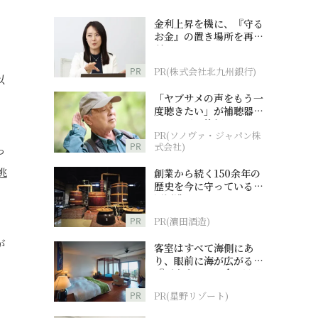
金利上昇を機に、『守る
お金』の置き場所を再検
討
PR
PR(株式会社北九州銀行)
以
「ヤブサメの声をもう一
度聴きたい」が補聴器チ
ャレンジの後押しに
PR(ソノヴァ・ジャパン株
PR
式会社)
っ
逃
創業から続く150余年の
歴史を今に守っている濵
田酒造
PR
PR(濵田酒造)
が
客室はすべて海側にあ
り、眼前に海が広がる
『西表島ホテル by 星野
リゾート』
PR
PR(星野リゾート)