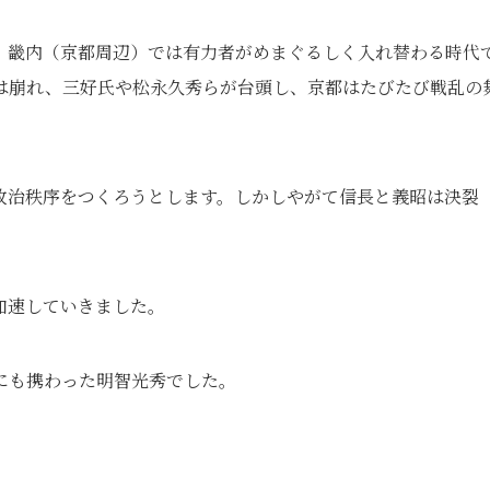
、畿内（京都周辺）では有力者がめまぐるしく入れ替わる時代
は崩れ、三好氏や松永久秀らが台頭し、京都はたびたび戦乱の
政治秩序をつくろうとします。しかしやがて信長と義昭は決裂
。
加速していきました。
にも携わった明智光秀でした。