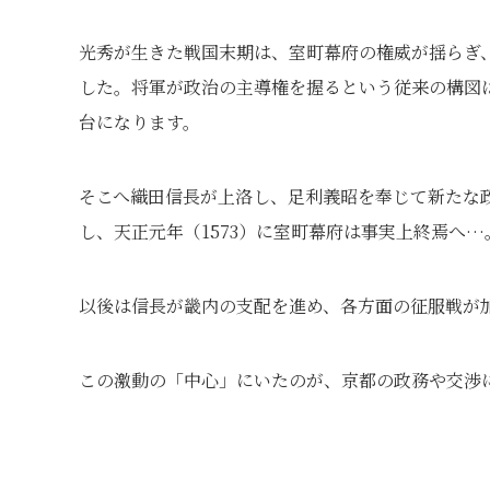
光秀が生きた戦国末期は、室町幕府の権威が揺らぎ
した。将軍が政治の主導権を握るという従来の構図
台になります。
そこへ織田信長が上洛し、足利義昭を奉じて新たな
し、天正元年（1573）に室町幕府は事実上終焉へ…
以後は信長が畿内の支配を進め、各方面の征服戦が
この激動の「中心」にいたのが、京都の政務や交渉