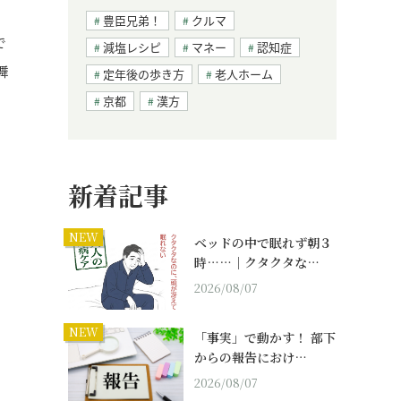
豊臣兄弟！
クルマ
で
減塩レシピ
マネー
認知症
舞
定年後の歩き方
老人ホーム
京都
漢方
新着記事
NEW
ベッドの中で眠れず朝３
時……｜クタクタな…
2026/08/07
NEW
「事実」で動かす！ 部下
からの報告におけ…
2026/08/07