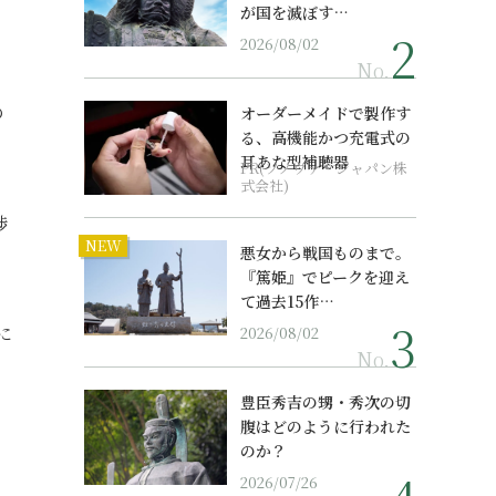
が国を滅ぼす…
2026/08/02
No.
の
オーダーメイドで製作す
る、高機能かつ充電式の
耳あな型補聴器
PR(ソノヴァ・ジャパン株
式会社)
渉
NEW
悪女から戦国ものまで。
『篤姫』でピークを迎え
て過去15作…
に
2026/08/02
No.
豊臣秀吉の甥・秀次の切
腹はどのように行われた
のか？
2026/07/26