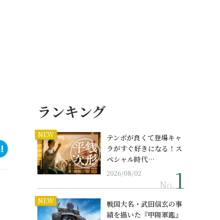
ランキング
NEW
テンポが良くて登場キャ
ラがすぐ好きになる！ス
ペシャル時代…
2026/08/02
No.
NEW
戦国大名・武田信玄の事
績を描いた『甲陽軍鑑』