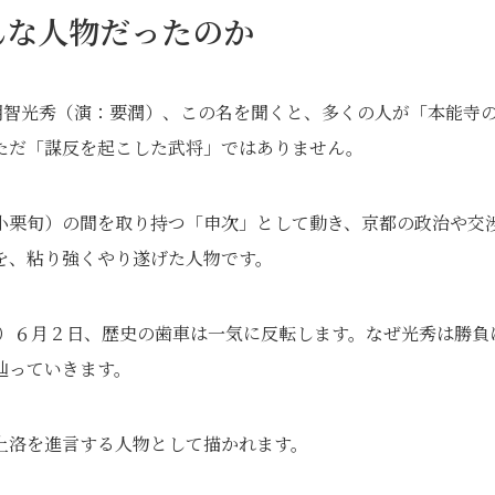
んな人物だったのか
の明智光秀（演：要潤）、この名を聞くと、多くの人が「本能寺
ただ「謀反を起こした武将」ではありません。
小栗旬）の間を取り持つ「申次」として動き、京都の政治や交
を、粘り強くやり遂げた人物です。
82）６月２日、歴史の歯車は一気に反転します。なぜ光秀は勝負
辿っていきます。
上洛を進言する人物として描かれます。