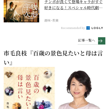
テンポが良くて登場キャラがすぐ
好きになる！スペシャル時代劇
『銭形平次』に２作目は...
趣味･教養
Recommended by
記事一覧へ
市毛良枝『百歳の景色見たいと母は言
い』