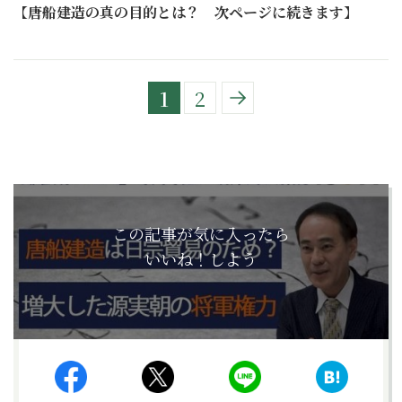
【
唐船建造の真の目的とは？ 次ページに続きます
】
1
2
この記事が気に入ったら
いいね！しよう