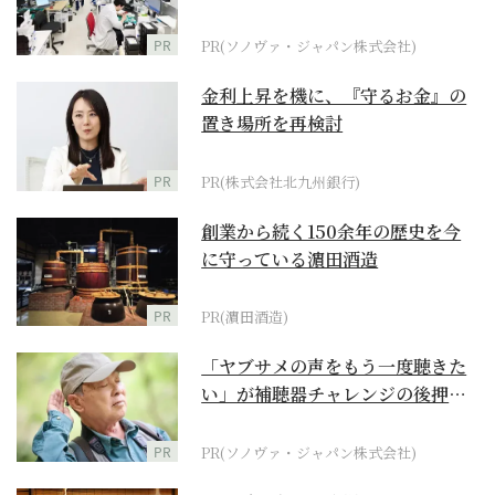
ダーメイド補聴器
PR
PR(ソノヴァ・ジャパン株式会社)
金利上昇を機に、『守るお金』の
置き場所を再検討
PR
PR(株式会社北九州銀行)
創業から続く150余年の歴史を今
に守っている濵田酒造
PR
PR(濵田酒造)
「ヤブサメの声をもう一度聴きた
い」が補聴器チャレンジの後押し
に
PR
PR(ソノヴァ・ジャパン株式会社)