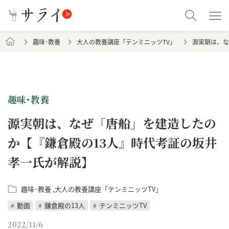
趣味･教養
大人の教養講座「テンミニッツTV」
源実朝は、な
趣味･教養
源実朝は、なぜ「唐船」を建造したの
か【『鎌倉殿の13人』時代考証の坂井
孝一氏が解説】
趣味･教養
大人の教養講座「テンミニッツTV」
動画
鎌倉殿の13人
テンミニッツTV
2022/11/6