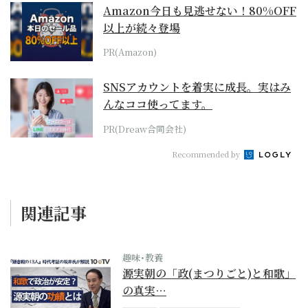
Amazon今日も見逃せない！80%OFF
以上が続々登場
PR(Amazon)
SNSアカウントを着実に成長。実はみ
んなココ使ってます。
PR(Dreaw合同会社)
Recommended by
関連記事
趣味･教養
源実朝の「政(まつりごと)と和歌」
の真実…