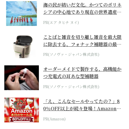
海の民が紡いだ文化。かつてのポリネ
シアの中心地であり現在の世界遺産か
らみえてくる...
PR(エア タヒチ ヌイ)
ことばと雑音を切り離し雑音を最大限
に除去する、フォナック補聴器の最上
位モデル
PR(ソノヴァ・ジャパン株式会社)
オーダーメイドで製作する、高機能か
つ充電式の耳あな型補聴器
PR(ソノヴァ・ジャパン株式会社)
「え、こんなセールやってたの？」8
0％OFF以上が続々登場！Amazonの
本気が...
PR(Amazon)