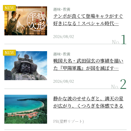
NEW
趣味･教養
テンポが良くて登場キャラがすぐ
好きになる！スペシャル時代…
2026/08/02
No.
NEW
趣味･教養
戦国大名・武田信玄の事績を描い
た『甲陽軍鑑』が国を滅ぼす…
2026/08/02
No.
静かな波のせせらぎと、満天の星
が広がり、くつろぎを体感できる
『西表島ホテル by...
PR(星野リゾート)