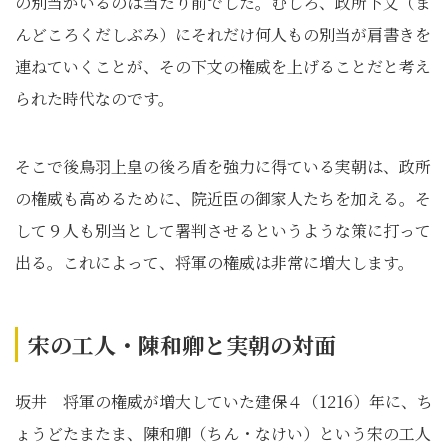
の別当がいるのは当たり前でした。むしろ、政所下文（ま
んどころくだしぶみ）にそれだけ何人もの別当が肩書きを
連ねていくことが、その下文の権威を上げることだと考え
られた時代なのです。
そこで後鳥羽上皇の後ろ盾を強力に得ている実朝は、政所
の権威も高めるために、院近臣の御家人たちを加える。そ
して９人も別当として署判させるというような策に打って
出る。これによって、将軍の権威は非常に増大します。
宋の工人・陳和卿と実朝の対面
坂井 将軍の権威が増大していた建保４（1216）年に、ち
ょうどたまたま、陳和卿（ちん・なけい）という宋の工人