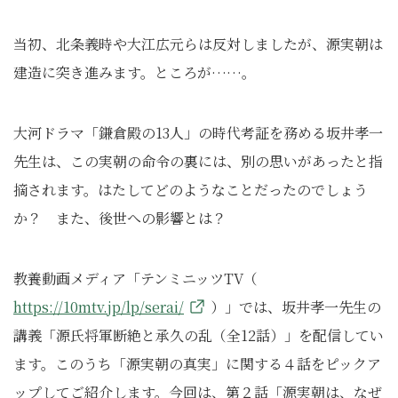
当初、北条義時や大江広元らは反対しましたが、源実朝は
建造に突き進みます。ところが……。
大河ドラマ「鎌倉殿の13人」の時代考証を務める坂井孝一
先生は、この実朝の命令の裏には、別の思いがあったと指
摘されます。はたしてどのようなことだったのでしょう
か？ また、後世への影響とは？
教養動画メディア「テンミニッツTV（
https://10mtv.jp/lp/serai/
）」では、坂井孝一先生の
講義「源氏将軍断絶と承久の乱（全12話）」を配信してい
ます。このうち「源実朝の真実」に関する４話をピックア
ップしてご紹介します。今回は、第２話「源実朝は、なぜ