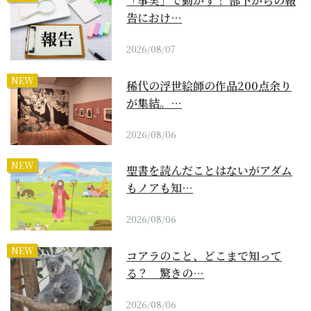
「事実」で動かす！ 部下からの報
告におけ…
2026/08/07
NEW
稀代の浮世絵師の作品200点余り
が集結。…
2026/08/06
NEW
聖書を読んだことはないがアダム
もノアも知…
2026/08/06
NEW
コアラのこと、どこまで知って
る？ 驚きの…
2026/08/06