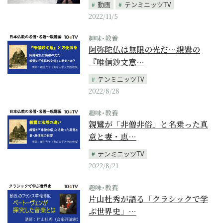
動画
テンミニッツTV
2022/11/5
趣味･教養
阿弥陀仏は無限の光だ…親鸞の
『唯信鈔文意…
テンミニッツTV
2022/8/28
趣味･教養
親鸞が「非僧非俗」と名乗った真
意と妻・恵…
テンミニッツTV
2022/8/21
趣味･教養
片山杜秀が語る「クラシックで学
ぶ世界史」…