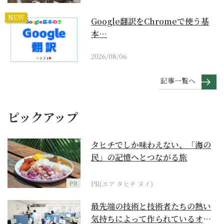
NEW
Google翻訳をChromeで使う基
本…
2026/08/06
記事一覧へ
ピックアップ
タヒチでしか味わえない、「海の
民」の記憶へとつながる旅
PR
PR(エア タヒチ ヌイ)
最先端の技術と技術者たちの熱い
気持ちによって作られているオー