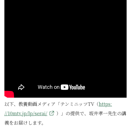
以下、教養動画メディア「テンミニッツTV（
https:
//10mtv.jp/lp/serai/
）」の提供で、坂井孝一先生の講
義をお届けします。