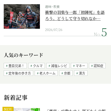
趣味･教養
衝撃の羽柴与一郎「初陣死」を語
ろう。どうして守り切れなか…
2026/07/26
No.
人気のキーワード
豊臣兄弟！
クルマ
減塩レシピ
マネー
認知症
定年後の歩き方
老人ホーム
京都
漢方
新着記事
NEW