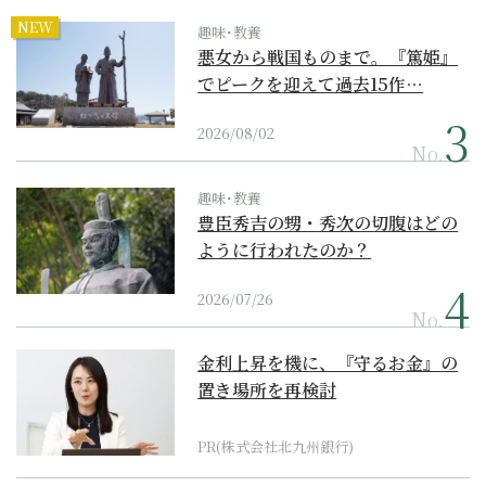
NEW
趣味･教養
悪女から戦国ものまで。『篤姫』
でピークを迎えて過去15作…
2026/08/02
No.
趣味･教養
豊臣秀吉の甥・秀次の切腹はどの
ように行われたのか？
2026/07/26
No.
金利上昇を機に、『守るお金』の
置き場所を再検討
PR(株式会社北九州銀行)