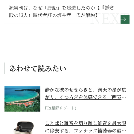
源実朝は、なぜ「唐船」を建造したのか【『鎌倉
殿の13人』時代考証の坂井孝一氏が解説】
あわせて読みたい
静かな波のせせらぎと、満天の星が広
がり、くつろぎを体感できる『西表島
ホテル by...
PR(星野リゾート)
ことばと雑音を切り離し雑音を最大限
に除去する、フォナック補聴器の最上