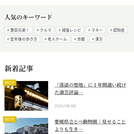
人気のキーワード
豊臣兄弟！
クルマ
減塩レシピ
マネー
認知症
定年後の歩き方
老人ホーム
京都
漢方
新着記事
NEW
「落語の聖地」に１年間通い続け
た演芸評論…
2026/08/08
NEW
愛媛県立とべ動物園｜見せること
よりも生き…