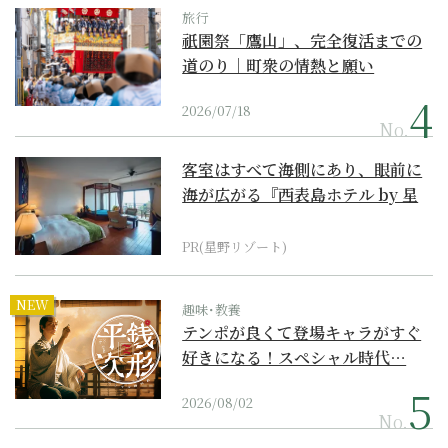
旅行
祇園祭「鷹山」、完全復活までの
道のり｜町衆の情熱と願い
2026/07/18
No.
客室はすべて海側にあり、眼前に
海が広がる『西表島ホテル by 星
野リゾート』
PR(星野リゾート)
NEW
趣味･教養
テンポが良くて登場キャラがすぐ
好きになる！スペシャル時代…
2026/08/02
No.