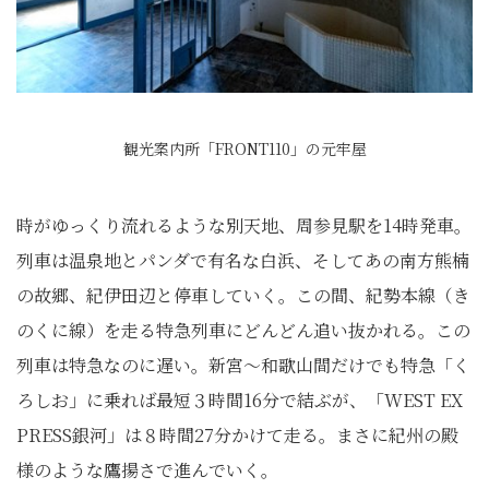
観光案内所「FRONT110」の元牢屋
時がゆっくり流れるような別天地、周参見駅を14時発車。
列車は温泉地とパンダで有名な白浜、そしてあの南方熊楠
の故郷、紀伊田辺と停車していく。この間、紀勢本線（き
のくに線）を走る特急列車にどんどん追い抜かれる。この
列車は特急なのに遅い。新宮〜和歌山間だけでも特急「く
ろしお」に乗れば最短３時間16分で結ぶが、「WEST EX
PRESS銀河」は８時間27分かけて走る。まさに紀州の殿
様のような鷹揚さで進んでいく。