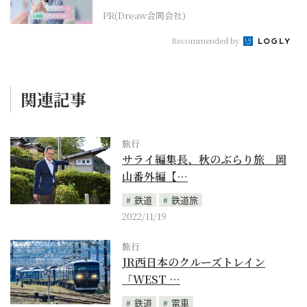
PR(Dreaw合同会社)
Recommended by
関連記事
旅行
サライ編集長、秋のぶらり旅 岡
山番外編【…
鉄道
鉄道旅
2022/11/19
旅行
JR西日本のクルーズトレイン
「WEST …
鉄道
電車