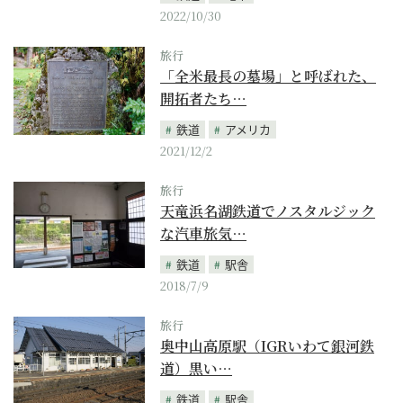
2022/10/30
旅行
「全米最長の墓場」と呼ばれた、
開拓者たち…
鉄道
アメリカ
2021/12/2
旅行
天竜浜名湖鉄道でノスタルジック
な汽車旅気…
鉄道
駅舎
2018/7/9
旅行
奥中山高原駅（IGRいわて銀河鉄
道）黒い…
鉄道
駅舎