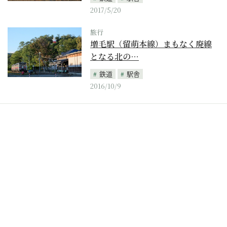
2017/5/20
旅行
増毛駅（留萌本線）まもなく廃線
となる北の…
鉄道
駅舎
2016/10/9