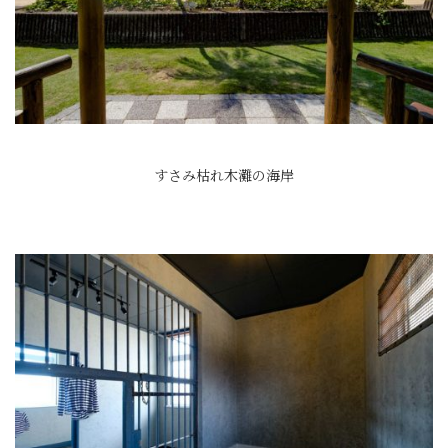
すさみ枯れ木灘の海岸