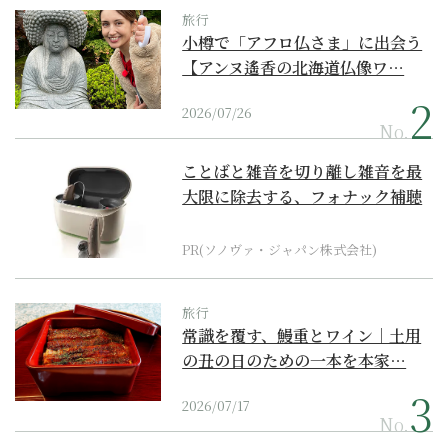
旅行
小樽で「アフロ仏さま」に出会う
【アンヌ遙香の北海道仏像ワ…
2026/07/26
No.
ことばと雑音を切り離し雑音を最
大限に除去する、フォナック補聴
器の最上位モデル
PR(ソノヴァ・ジャパン株式会社)
旅行
常識を覆す、鰻重とワイン｜土用
の丑の日のための一本を本家…
2026/07/17
No.