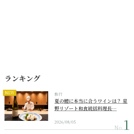
ランキング
NEW
旅行
夏の鱧に本当に合うワインは？ 星
野リゾート和食統括料理長…
2026/08/05
No.