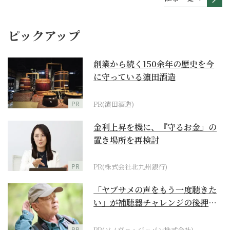
ピックアップ
創業から続く150余年の歴史を今
に守っている濵田酒造
PR
PR(濵田酒造)
金利上昇を機に、『守るお金』の
置き場所を再検討
PR
PR(株式会社北九州銀行)
「ヤブサメの声をもう一度聴きた
い」が補聴器チャレンジの後押し
に
PR
PR(ソノヴァ・ジャパン株式会社)