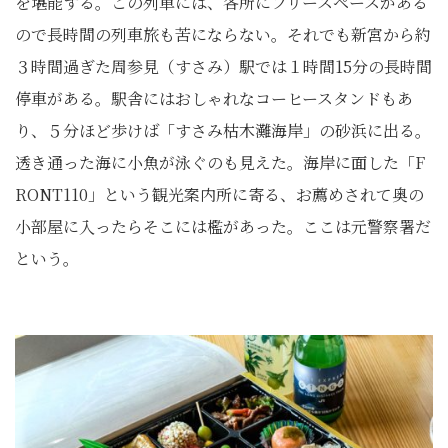
を堪能する。この列車には、各所にフリースペースがある
ので長時間の列車旅も苦にならない。それでも新宮から約
３時間過ぎた周参見（すさみ）駅では１時間15分の長時間
停車がある。駅舎にはおしゃれなコーヒースタンドもあ
り、５分ほど歩けば「すさみ枯木灘海岸」の砂浜に出る。
透き通った海に小魚が泳ぐのも見えた。海岸に面した「F
RONT110」という観光案内所に寄る、お薦めされて奥の
小部屋に入ったらそこには檻があった。ここは元警察署だ
という。