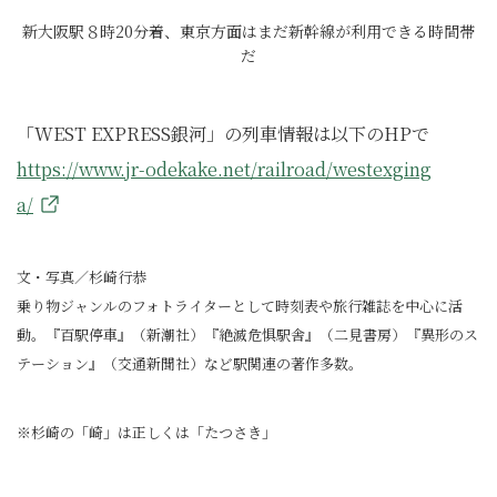
新大阪駅８時20分着、東京方面はまだ新幹線が利用できる時間帯
だ
「WEST EXPRESS銀河」の列車情報は以下のHPで
https://www.jr-odekake.net/railroad/westexging
a/
文・写真／杉崎行恭
乗り物ジャンルのフォトライターとして時刻表や旅行雑誌を中心に活
動。『百駅停車』（新潮社）『絶滅危惧駅舎』（二見書房）『異形のス
テーション』（交通新聞社）など駅関連の著作多数。
※杉崎の「崎」は正しくは「たつさき」