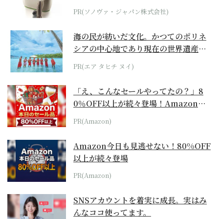
位モデル
PR(ソノヴァ・ジャパン株式会社)
海の民が紡いだ文化。かつてのポリネ
シアの中心地であり現在の世界遺産か
らみえてくる...
PR(エア タヒチ ヌイ)
「え、こんなセールやってたの？」8
0％OFF以上が続々登場！Amazonの
本気が...
PR(Amazon)
Amazon今日も見逃せない！80%OFF
以上が続々登場
PR(Amazon)
SNSアカウントを着実に成長。実はみ
んなココ使ってます。