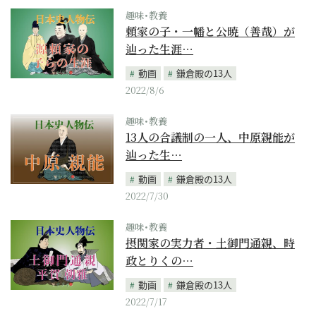
趣味･教養
頼家の子・一幡と公暁（善哉）が
辿った生涯…
動画
鎌倉殿の13人
2022/8/6
趣味･教養
13人の合議制の一人、中原親能が
辿った生…
動画
鎌倉殿の13人
2022/7/30
趣味･教養
摂関家の実力者・土御門通親、時
政とりくの…
動画
鎌倉殿の13人
2022/7/17