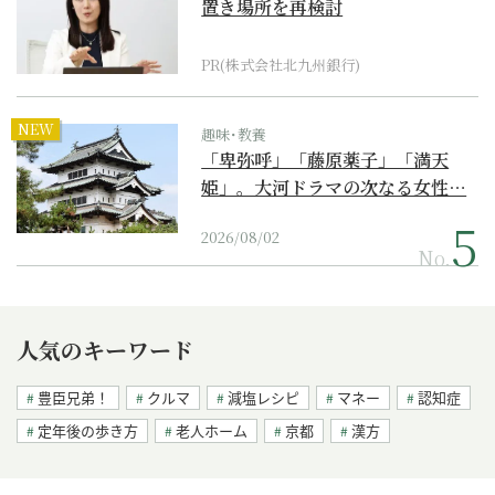
置き場所を再検討
PR(株式会社北九州銀行)
NEW
趣味･教養
「卑弥呼」「藤原薬子」「満天
姫」。大河ドラマの次なる女性…
2026/08/02
No.
人気のキーワード
豊臣兄弟！
クルマ
減塩レシピ
マネー
認知症
定年後の歩き方
老人ホーム
京都
漢方