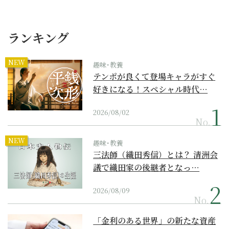
ランキング
NEW
趣味･教養
テンポが良くて登場キャラがすぐ
好きになる！スペシャル時代…
2026/08/02
No.
NEW
趣味･教養
三法師（織田秀信）とは？ 清洲会
議で織田家の後継者となっ…
2026/08/09
No.
「金利のある世界」の新たな資産