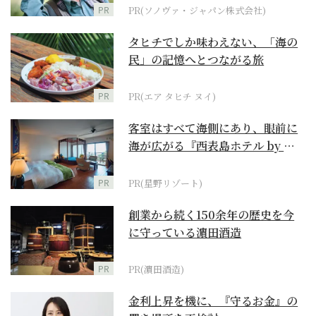
PR
PR(ソノヴァ・ジャパン株式会社)
タヒチでしか味わえない、「海の
民」の記憶へとつながる旅
PR
PR(エア タヒチ ヌイ)
客室はすべて海側にあり、眼前に
海が広がる『西表島ホテル by 星
野リゾート』
PR
PR(星野リゾート)
創業から続く150余年の歴史を今
に守っている濵田酒造
PR
PR(濵田酒造)
金利上昇を機に、『守るお金』の