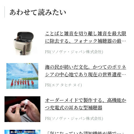
あわせて読みたい
ことばと雑音を切り離し雑音を最大限
に除去する、フォナック補聴器の最上
位モデル
PR(ソノヴァ・ジャパン株式会社)
海の民が紡いだ文化。かつてのポリネ
シアの中心地であり現在の世界遺産か
らみえてくる...
PR(エア タヒチ ヌイ)
オーダーメイドで製作する、高機能か
つ充電式の耳あな型補聴器
PR(ソノヴァ・ジャパン株式会社)
「気になっていた認知機能が菌で…」