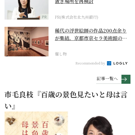
置き場所を再検討
PR
PR(株式会社北九州銀行)
稀代の浮世絵師の作品200点余り
が集結。京都市京セラ美術館の
「浮世絵スーパークリ...
催し物
Recommended by
記事一覧へ
市毛良枝『百歳の景色見たいと母は言
い』