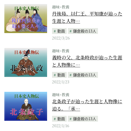
趣味･教養
丹後局、以仁王、平知康が辿った
生涯と人物…
動画
鎌倉殿の13人
2022/3/26
趣味･教養
義時の父、北条時政が辿った生涯
と人物像に…
動画
鎌倉殿の13人
2022/1/23
趣味･教養
北条政子が辿った生涯と人物像に
迫る。「承…
動画
鎌倉殿の13人
2022/1/16