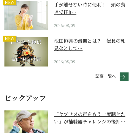
NEW
手が離せない時に便利！ 頭の動
きでiPh…
2026/08/09
NEW
池田恒興の最期とは？｜信長の乳
兄弟として…
2026/08/09
記事一覧へ
ピックアップ
「ヤブサメの声をもう一度聴きた
い」が補聴器チャレンジの後押し
に