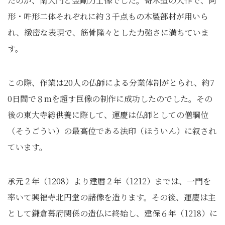
たのが、南大門と金剛力士像でした。寄木造の大作で、阿
形・吽形二体それぞれに約３千点もの木製部材が用いら
れ、緻密な表現で、筋骨隆々とした力強さに満ちていま
す。
この際、作業は20人の仏師による分業体制がとられ、約7
0日間で８mを超す巨像の制作に成功したのでした。その
後の東大寺総供養に際して、運慶は仏師としての僧綱位
（そうごうい）の最高位である法印（ほういん）に叙され
ています。
承元２年（1208）より建暦２年（1212）までは、一門を
率いて興福寺北円堂の諸像を造ります。その後、運慶は主
として鎌倉幕府関係の造仏に終始し、建保６年（1218）に