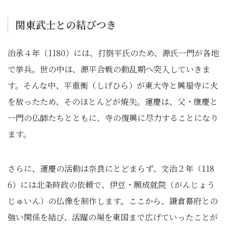
関東武士との結びつき
治承４年（1180）には、打倒平氏のため、源氏一門が各地
で挙兵。世の中は、源平合戦の動乱期へ突入していきま
す。そんな中、平重衡（しげひら）が東大寺と興福寺に火
を放ったため、そのほとんどが焼失。運慶は、父・康慶と
一門の仏師たちとともに、寺の復興に尽力することになり
ます。
さらに、運慶の活動は奈良にとどまらず、文治２年（118
6）には北条時政の依頼で、伊豆・願成就院（がんじょう
じゅいん）の仏像を制作します。ここから、鎌倉幕府との
強い関係を結び、活躍の場を東国まで広げていったことが