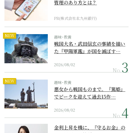
管理のあり方とは？
PR(株式会社北九州銀行)
NEW
趣味･教養
戦国大名・武田信玄の事績を描い
た『甲陽軍鑑』が国を滅ぼす…
2026/08/02
No.
NEW
趣味･教養
悪女から戦国ものまで。『篤姫』
でピークを迎えて過去15作…
2026/08/02
No.
金利上昇を機に、『守るお金』の