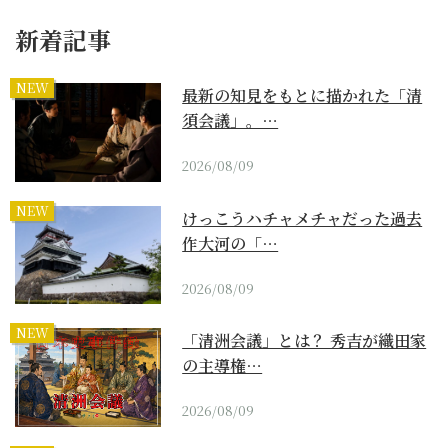
新着記事
NEW
最新の知見をもとに描かれた「清
須会議」。…
2026/08/09
NEW
けっこうハチャメチャだった過去
作大河の「…
2026/08/09
NEW
「清洲会議」とは？ 秀吉が織田家
の主導権…
2026/08/09