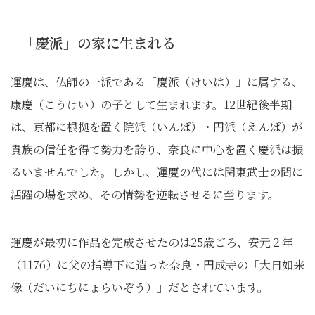
「慶派」の家に生まれる
運慶は、仏師の一派である「慶派（けいは）」に属する、
康慶（こうけい）の子として生まれます。12世紀後半期
は、京都に根拠を置く院派（いんぱ）・円派（えんぱ）が
貴族の信任を得て勢力を誇り、奈良に中心を置く慶派は振
るいませんでした。しかし、運慶の代には関東武士の間に
活躍の場を求め、その情勢を逆転させるに至ります。
運慶が最初に作品を完成させたのは25歳ごろ、安元２年
（1176）に父の指導下に造った奈良・円成寺の「大日如来
像（だいにちにょらいぞう）」だとされています。