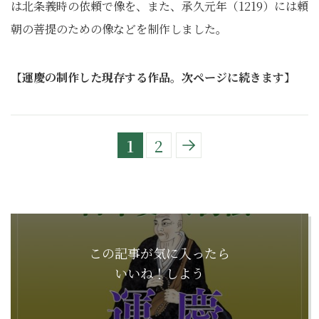
は北条義時の依頼で像を、また、承久元年（1219）には頼
朝の菩提のための像などを制作しました。
【
運慶の制作した現存する作品。次ページに続きます
】
1
2
この記事が気に入ったら
いいね！しよう