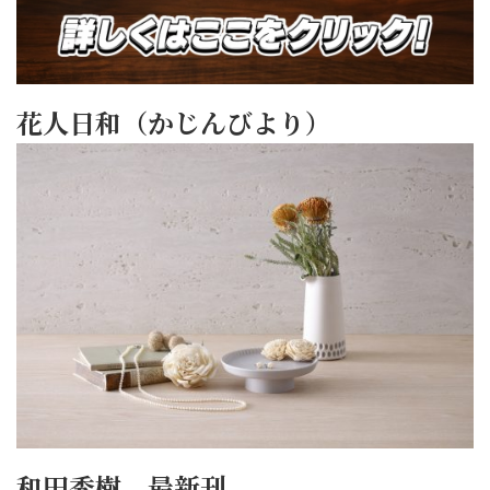
花人日和（かじんびより）
和田秀樹 最新刊