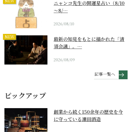
NEW
ニャンコ先生の開運星占い（8/10
～8/…
2026/08/10
NEW
最新の知見をもとに描かれた「清
須会議」。…
2026/08/09
記事一覧へ
ピックアップ
創業から続く150余年の歴史を今
に守っている濵田酒造