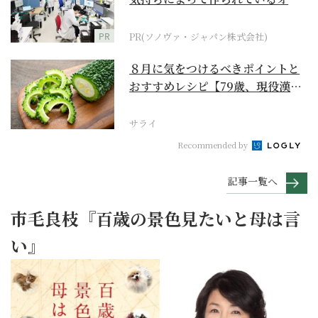
ダーメイド補聴器
PR
PR(ソノヴァ・ジャパン株式会社)
８月に気をつけるべきポイントと
おすすめレシピ【79歳、現役漢方
家の季節の養生12...
サライ
Recommended by
記事一覧へ
市毛良枝『百歳の景色見たいと母は言
い』