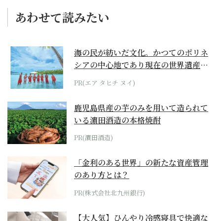
あわせて読みたい
海の民が紡いだ文化。かつてのポリネ
シアの中心地であり現在の世界遺産か
らみえてくる...
PR(エア タヒチ ヌイ)
鹿児島県産の芋のみを用いて造られて
いる濵田酒造の本格焼酎
PR(濵田酒造)
「金利のある世界」の新たな資産管理
のあり方とは？
PR(株式会社北九州銀行)
【大人気】ひんやり冷感寝具で快適な