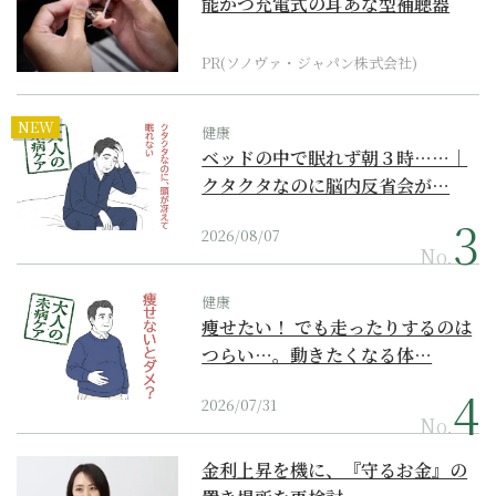
能かつ充電式の耳あな型補聴器
PR(ソノヴァ・ジャパン株式会社)
NEW
健康
ベッドの中で眠れず朝３時……｜
クタクタなのに脳内反省会が…
2026/08/07
No.
健康
痩せたい！ でも走ったりするのは
つらい…。動きたくなる体…
2026/07/31
No.
金利上昇を機に、『守るお金』の