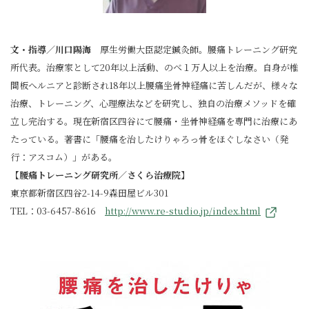
文・指導／川口陽海
厚生労働大臣認定鍼灸師。腰痛トレーニング研究
所代表。治療家として20年以上活動、のべ１万人以上を治療。自身が椎
間板へルニアと診断され18年以上腰痛坐骨神経痛に苦しんだが、様々な
治療、トレーニング、心理療法などを研究し、独自の治療メソッドを確
立し完治する。現在新宿区四谷にて腰痛・坐骨神経痛を専門に治療にあ
たっている。著書に「腰痛を治したけりゃろっ骨をほぐしなさい（発
行：アスコム）」がある。
【腰痛トレーニング研究所／さくら治療院】
東京都新宿区四谷2-14-9森田屋ビル301
TEL：03-6457-8616
http://www.re-studio.jp/index.html