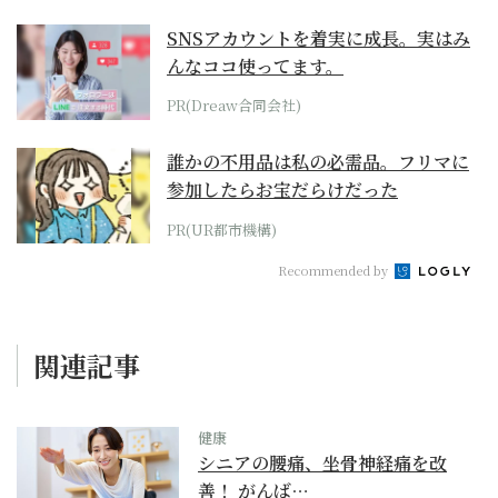
SNSアカウントを着実に成長。実はみ
んなココ使ってます。
PR(Dreaw合同会社)
誰かの不用品は私の必需品。フリマに
参加したらお宝だらけだった
PR(UR都市機構)
Recommended by
関連記事
健康
シニアの腰痛、坐骨神経痛を改
善！ がんば…