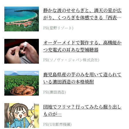
静かな波のせせらぎと、満天の星が広
がり、くつろぎを体感できる『西表島
ホテル by...
PR(星野リゾート)
オーダーメイドで製作する、高機能か
つ充電式の耳あな型補聴器
PR(ソノヴァ・ジャパン株式会社)
鹿児島県産の芋のみを用いて造られて
いる濵田酒造の本格焼酎
PR(濵田酒造)
団地でフリマ？行ってみたら掘り出し
ものが…
PR(UR都市機構)