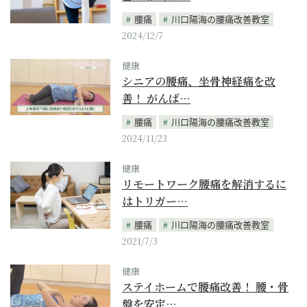
腰痛
川口陽海の腰痛改善教室
2024/12/7
健康
シニアの腰痛、坐骨神経痛を改
善！ がんば…
腰痛
川口陽海の腰痛改善教室
2024/11/23
健康
リモートワーク腰痛を解消するに
はトリガー…
腰痛
川口陽海の腰痛改善教室
2021/7/3
健康
ステイホームで腰痛改善！ 腰・骨
盤を安定…