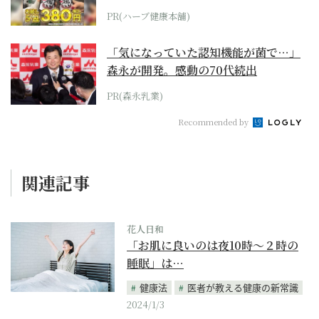
PR(ハーブ健康本舗)
「気になっていた認知機能が菌で…」
森永が開発。感動の70代続出
PR(森永乳業)
Recommended by
関連記事
花人日和
「お肌に良いのは夜10時～２時の
睡眠」は…
健康法
医者が教える健康の新常識
2024/1/3