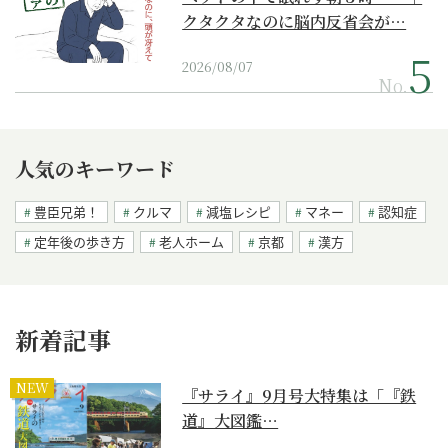
クタクタなのに脳内反省会が…
2026/08/07
No.
人気のキーワード
豊臣兄弟！
クルマ
減塩レシピ
マネー
認知症
定年後の歩き方
老人ホーム
京都
漢方
新着記事
NEW
『サライ』9月号大特集は「『鉄
道』大図鑑…