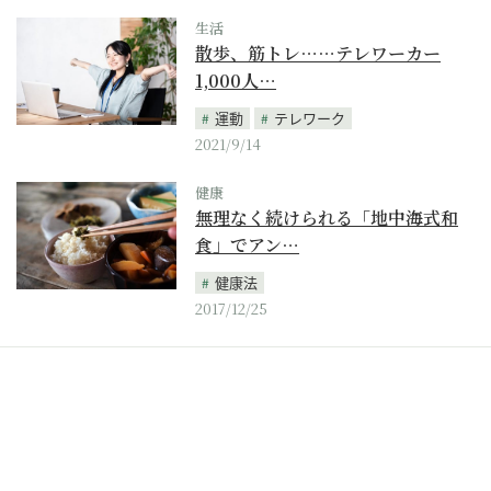
生活
散歩、筋トレ……テレワーカー
1,000人…
運動
テレワーク
2021/9/14
健康
無理なく続けられる「地中海式和
食」でアン…
健康法
2017/12/25