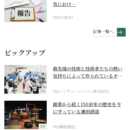
告におけ…
2026/08/07
記事一覧へ
ピックアップ
最先端の技術と技術者たちの熱い
気持ちによって作られているオー
ダーメイド補聴器
PR
PR(ソノヴァ・ジャパン株式会社)
創業から続く150余年の歴史を今
に守っている濵田酒造
PR
PR(濵田酒造)