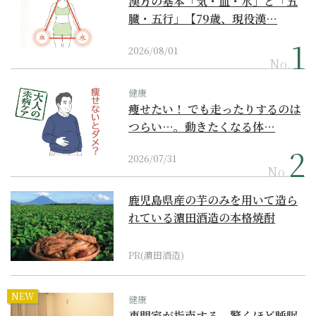
漢方の基本「気・血・水」と「五
臓・五行」【79歳、現役漢…
2026/08/01
No.
健康
痩せたい！ でも走ったりするのは
つらい…。動きたくなる体…
2026/07/31
No.
鹿児島県産の芋のみを用いて造ら
れている濵田酒造の本格焼酎
PR(濵田酒造)
NEW
健康
専門家が指南する、驚くほど睡眠