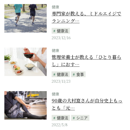
健康
専門家が教える、ミドルエイジで
ランニング…
健康法
2023/12/16
健康
管理栄養士が教える「ひとり暮ら
し」におす…
健康法
食事
2023/11/23
健康
90歳の大村崑さんが自分史上もっ
とも「元…
健康法
シニア
2022/5/8