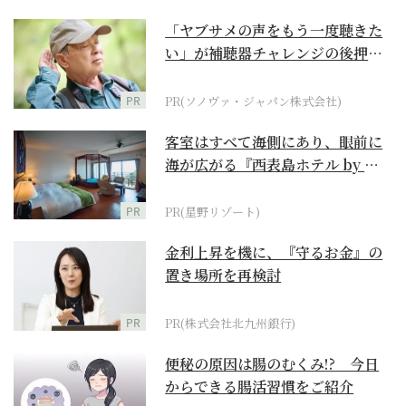
「ヤブサメの声をもう一度聴きた
い」が補聴器チャレンジの後押し
に
PR
PR(ソノヴァ・ジャパン株式会社)
客室はすべて海側にあり、眼前に
海が広がる『西表島ホテル by 星
野リゾート』
PR
PR(星野リゾート)
金利上昇を機に、『守るお金』の
置き場所を再検討
PR
PR(株式会社北九州銀行)
便秘の原因は腸のむくみ!? 今日
からできる腸活習慣をご紹介