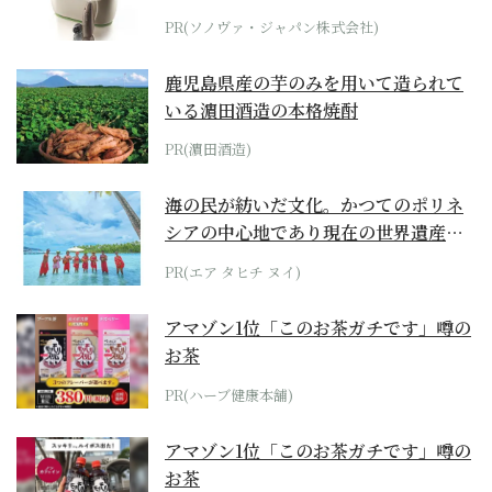
位モデル
PR(ソノヴァ・ジャパン株式会社)
鹿児島県産の芋のみを用いて造られて
いる濵田酒造の本格焼酎
PR(濵田酒造)
海の民が紡いだ文化。かつてのポリネ
シアの中心地であり現在の世界遺産か
らみえてくる...
PR(エア タヒチ ヌイ)
アマゾン1位「このお茶ガチです」噂の
お茶
PR(ハーブ健康本舗)
アマゾン1位「このお茶ガチです」噂の
お茶