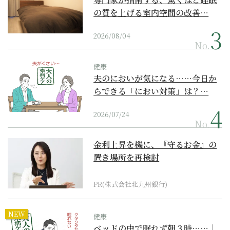
の質を上げる室内空間の改善…
2026/08/04
No.
健康
夫のにおいが気になる……今日か
らできる「におい対策」は？…
2026/07/24
No.
金利上昇を機に、『守るお金』の
置き場所を再検討
PR(株式会社北九州銀行)
NEW
健康
ベッドの中で眠れず朝３時……｜