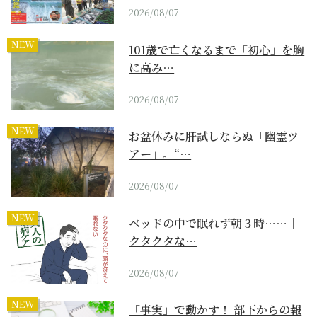
2026/08/07
NEW
101歳で亡くなるまで「初心」を胸
に高み…
2026/08/07
NEW
お盆休みに肝試しならぬ「幽霊ツ
アー」。“…
2026/08/07
NEW
ベッドの中で眠れず朝３時……｜
クタクタな…
2026/08/07
NEW
「事実」で動かす！ 部下からの報