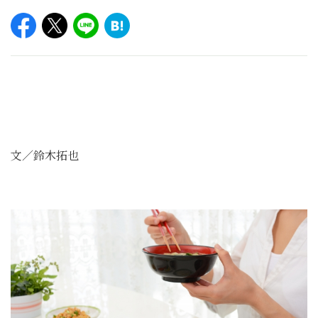
文／鈴木拓也