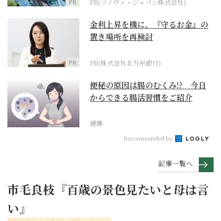
PR
PR(ソノヴァ・ジャパン株式会社)
金利上昇を機に、『守るお金』の
置き場所を再検討
PR
PR(株式会社北九州銀行)
便秘の原因は腸のむくみ!? 今日
からできる腸活習慣をご紹介
健康
Recommended by
記事一覧へ
市毛良枝『百歳の景色見たいと母は言
い』