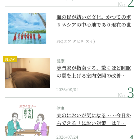
No.
海の民が紡いだ文化。かつてのポ
リネシアの中心地であり現在の世
界遺産からみえてくる...
PR(エア タヒチ ヌイ)
NEW
健康
専門家が指南する、驚くほど睡眠
の質を上げる室内空間の改善…
2026/08/04
No.
健康
夫のにおいが気になる……今日か
らできる「におい対策」は？…
2026/07/24