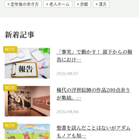
定年後の歩き方
老人ホーム
京都
漢方
新着記事
NEW
「事実」で動かす！ 部下からの報
告におけ…
2026/08/07
NEW
稀代の浮世絵師の作品200点余り
が集結。…
2026/08/06
NEW
聖書を読んだことはないがアダム
もノアも知…