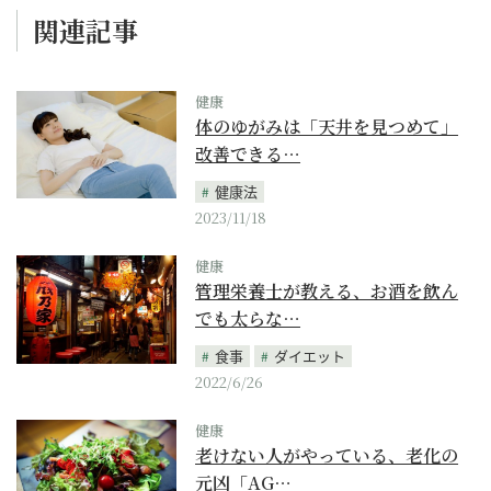
関連記事
健康
体のゆがみは「天井を見つめて」
改善できる…
健康法
2023/11/18
健康
管理栄養士が教える、お酒を飲ん
でも太らな…
食事
ダイエット
2022/6/26
健康
老けない人がやっている、老化の
元凶「AG…