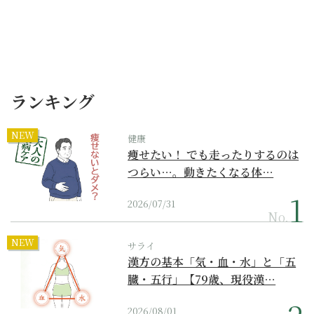
ランキング
NEW
健康
痩せたい！ でも走ったりするのは
つらい…。動きたくなる体…
2026/07/31
No.
NEW
サライ
漢方の基本「気・血・水」と「五
臓・五行」【79歳、現役漢…
2026/08/01