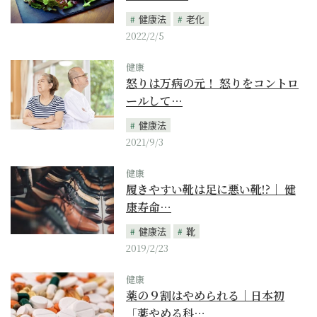
健康法
老化
2022/2/5
健康
怒りは万病の元！ 怒りをコントロ
ールして…
健康法
2021/9/3
健康
履きやすい靴は足に悪い靴!?｜ 健
康寿命…
健康法
靴
2019/2/23
健康
薬の９割はやめられる｜日本初
「薬やめる科…