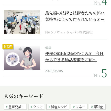
No.
最先端の技術と技術者たちの熱い
気持ちによって作られているオー
ダーメイド補聴器
PR(ソノヴァ・ジャパン株式会社)
NEW
健康
便秘の原因は腸のむくみ!? 今日
からできる腸活習慣をご紹…
2026/08/05
No.
人気のキーワード
豊臣兄弟！
クルマ
減塩レシピ
マネー
認知症