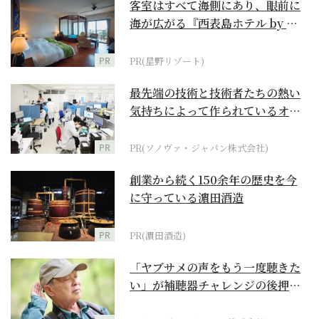
客室はすべて海側にあり、眼前に
海が広がる『西表島ホテル by 星
野リゾート』
PR
PR(星野リゾート)
最先端の技術と技術者たちの熱い
気持ちによって作られているオー
ダーメイド補聴器
PR
PR(ソノヴァ・ジャパン株式会社)
創業から続く150余年の歴史を今
に守っている濵田酒造
PR
PR(濵田酒造)
「ヤブサメの声をもう一度聴きた
い」が補聴器チャレンジの後押し
に