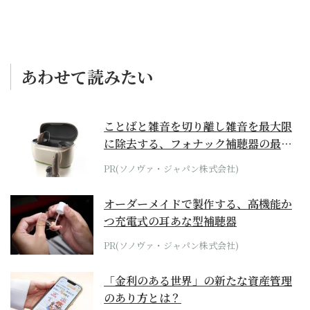
あわせて読みたい
ことばと雑音を切り離し雑音を最大限
に除去する、フォナック補聴器の最上
位モデル
PR(ソノヴァ・ジャパン株式会社)
オーダーメイドで製作する、高機能か
つ充電式の耳あな型補聴器
PR(ソノヴァ・ジャパン株式会社)
「金利のある世界」の新たな資産管理
のあり方とは？