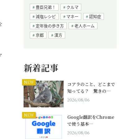
豊臣兄弟！
クルマ
減塩レシピ
マネー
認知症
を
定年後の歩き方
老人ホーム
京都
漢方
マ
新着記事
NEW
コアラのこと、どこまで
知ってる？ 驚きの…
2026/08/06
NEW
Google翻訳をChrome
で使う基本…
2026/08/06