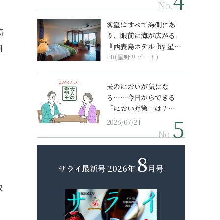
No.
客室はすべて海側にあ
筋
り、眼前に海が広がる
『西表島ホテル by 星野
回
リゾート』
PR(星野リゾート)
夫のにおいが気にな
る……今日からできる
「におい対策」は？…
2026/07/24
No.
8
サライ最新号
2026年
月号
取