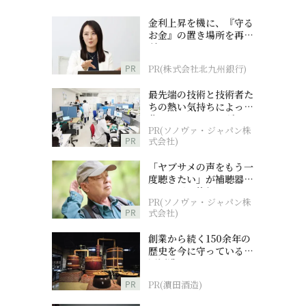
金利上昇を機に、『守る
お金』の置き場所を再検
討
PR
PR(株式会社北九州銀行)
最先端の技術と技術者た
ちの熱い気持ちによって
作られているオーダーメ
PR(ソノヴァ・ジャパン株
イド補聴器
PR
式会社)
「ヤブサメの声をもう一
度聴きたい」が補聴器チ
ャレンジの後押しに
PR(ソノヴァ・ジャパン株
PR
式会社)
創業から続く150余年の
歴史を今に守っている濵
田酒造
PR
PR(濵田酒造)