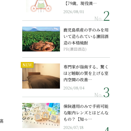
【79歳、現役漢…
2026/08/01
No.
鹿児島県産の芋のみを用
いて造られている濵田酒
造の本格焼酎
PR(濵田酒造)
NEW
専門家が指南する、驚く
ほど睡眠の質を上げる室
内空間の改善…
2026/08/04
No.
保険適用のみで手術可能
な眼内レンズとはどんな
もの？【知っ…
痛
2026/07/18