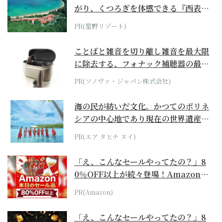
がり、くつろぎを体感できる『西表島
ホテル by...
PR(星野リゾート)
ことばと雑音を切り離し雑音を最大限
に除去する、フォナック補聴器の最上
位モデル
PR(ソノヴァ・ジャパン株式会社)
海の民が紡いだ文化。かつてのポリネ
シアの中心地であり現在の世界遺産か
らみえてくる...
PR(エア タヒチ ヌイ)
「え、こんなセールやってたの？」8
0％OFF以上が続々登場！Amazonの
本気が...
PR(Amazon)
「え、こんなセールやってたの？」8