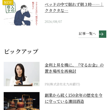
NEW
ベッドの中で眠れず朝３時……｜
クタクタな…
2026/08/07
記事一覧へ
ピックアップ
金利上昇を機に、『守るお金』の
置き場所を再検討
PR
PR(株式会社北九州銀行)
創業から続く150余年の歴史を今
に守っている濵田酒造