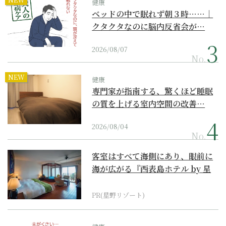
健康
ベッドの中で眠れず朝３時……｜
クタクタなのに脳内反省会が…
2026/08/07
No.
NEW
健康
専門家が指南する、驚くほど睡眠
の質を上げる室内空間の改善…
2026/08/04
No.
客室はすべて海側にあり、眼前に
海が広がる『西表島ホテル by 星
野リゾート』
PR(星野リゾート)