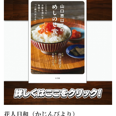
花人日和（かじんびより）