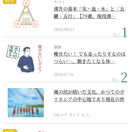
NEW
サライ
漢方の基本「気・血・水」と「五
臓・五行」【79歳、現役漢…
2026/08/01
No.
健康
痩せたい！ でも走ったりするのは
つらい…。動きたくなる体…
2026/07/31
No.
海の民が紡いだ文化。かつてのポ
リネシアの中心地であり現在の世
界遺産からみえてくる...
PR(エア タヒチ ヌイ)
NEW