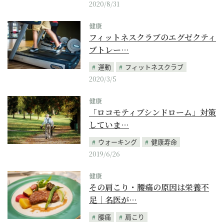
2020/8/31
健康
フィットネスクラブのエグゼクティ
ブトレー…
運動
フィットネスクラブ
2020/3/5
健康
「ロコモティブシンドローム」対策
していま…
ウォーキング
健康寿命
2019/6/26
健康
その肩こり・腰痛の原因は栄養不
足｜名医が…
腰痛
肩こり