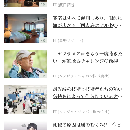
PR
PR(濵田酒造)
客室はすべて海側にあり、眼前に
海が広がる『西表島ホテル by 星
野リゾート』
PR
PR(星野リゾート)
「ヤブサメの声をもう一度聴きた
い」が補聴器チャレンジの後押し
に
PR
PR(ソノヴァ・ジャパン株式会社)
最先端の技術と技術者たちの熱い
気持ちによって作られているオー
ダーメイド補聴器
PR
PR(ソノヴァ・ジャパン株式会社)
便秘の原因は腸のむくみ!? 今日