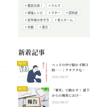
豊臣兄弟！
クルマ
減塩レシピ
マネー
認知症
定年後の歩き方
老人ホーム
京都
漢方
新着記事
NEW
ベッドの中で眠れず朝３
時……｜クタクタな…
2026/08/07
NEW
「事実」で動かす！ 部下
からの報告におけ…
2026/08/07