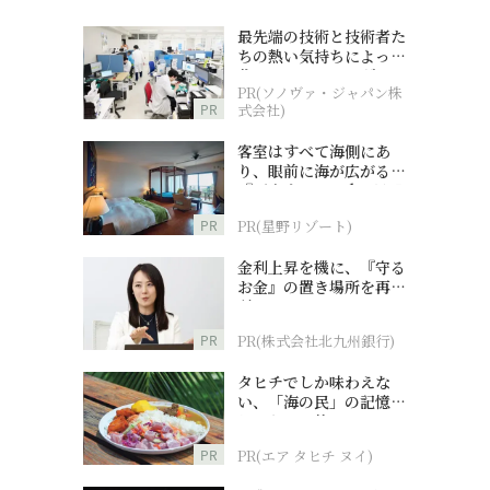
最先端の技術と技術者た
ちの熱い気持ちによって
作られているオーダーメ
PR(ソノヴァ・ジャパン株
イド補聴器
PR
式会社)
客室はすべて海側にあ
り、眼前に海が広がる
『西表島ホテル by 星野
リゾート』
PR
PR(星野リゾート)
金利上昇を機に、『守る
お金』の置き場所を再検
討
PR
PR(株式会社北九州銀行)
タヒチでしか味わえな
い、「海の民」の記憶へ
とつながる旅
PR
PR(エア タヒチ ヌイ)