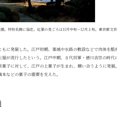
園。特別名勝に指定。紅葉の見ごろは11月中旬～12月上旬。東京都文
ともに発展した。江戸初期、築城や水路の敷設などで肉体を酷
大福が流行したという。江戸中期、８代将軍・徳川吉宗の時代
京菓子に対して、江戸の上菓子が生まれ、競い合うように発展
旗本などの菓子の需要を支えた。
儀