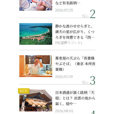
など有名銘柄…
2026/07/25
No.
静かな波のせせらぎと、
満天の星が広がり、くつ
ろぎを体感できる『西表
島ホテル by...
PR(星野リゾート)
蕎麦屋の天ぷら「吾妻橋
やぶそば」（東京 本所吾
妻橋）
2026/07/19
No.
NEW
日本酒通が頷く銘柄「天
穏」とは？ 出雲の地から
届く、穏や…
2026/08/01