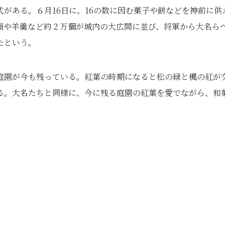
がある。６月16日に、16の数に因む菓子や餅などを神前に供
頭や羊羹など約２万個が城内の大広間に並び、将軍から大名ら
たという。
庭園が今も残っている。紅葉の時期になると松の緑と楓の紅が
る。大名たちと同様に、今に残る庭園の紅葉を愛でながら、和