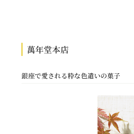
萬年堂本店
銀座で愛される粋な色遣いの菓子