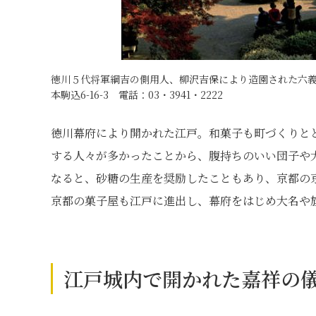
徳川５代将軍綱吉の側用人、柳沢吉保により造園された六義
本駒込6-16-3 電話：03・3941・2222
徳川幕府により開かれた江戸。和菓子も町づくりと
する人々が多かったことから、腹持ちのいい団子や
なると、砂糖の生産を奨励したこともあり、京都の
京都の菓子屋も江戸に進出し、幕府をはじめ大名や
江戸城内で開かれた嘉祥の