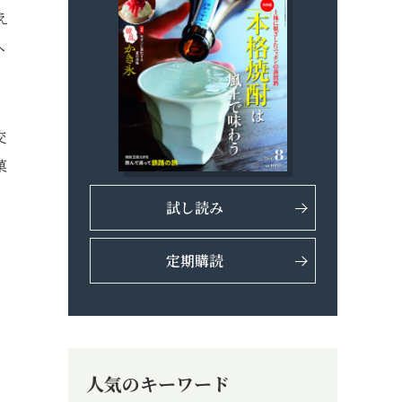
え
へ
交
菓
試し読み
定期購読
人気のキーワード