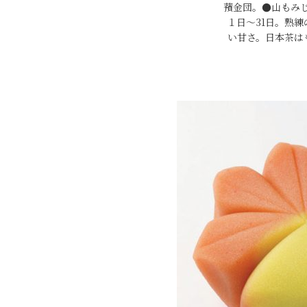
蕷金団。●山もみじ
１日～31日。熟
い甘さ。日本茶は