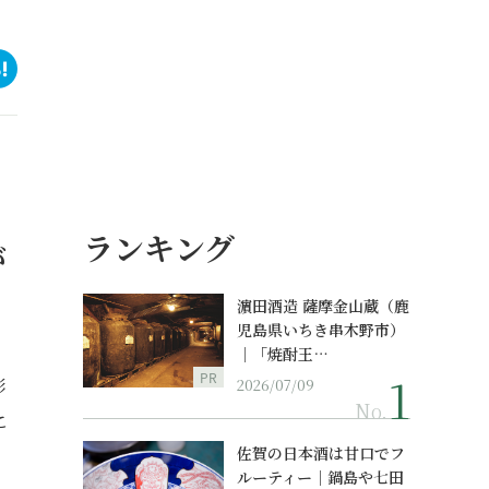
ランキング
が
濵田酒造 薩摩金山蔵（鹿
児島県いちき串木野市）
｜「焼酎王…
PR
彩
2026/07/09
No.
こ
佐賀の日本酒は甘口でフ
ルーティー｜鍋島や七田