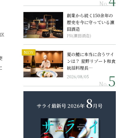
No.
創業から続く150余年の
歴史を今に守っている濵
田酒造
京区
PR(濵田酒造)
NEW
夏の鱧に本当に合うワイ
使
ンは？ 星野リゾート和食
に
統括料理長…
2026/08/05
。
No.
8
サライ最新号
2026年
月号