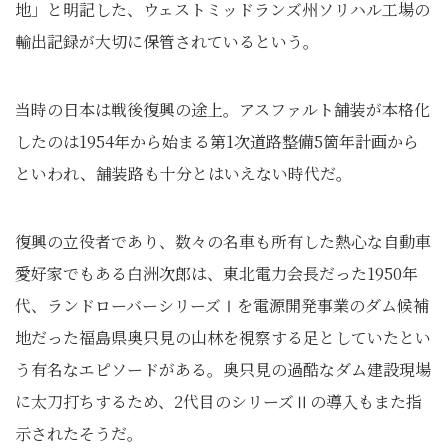
地」と明記した、ウェストミッドランズ州ソリハル工場の
輸出記録が大切に保管されているという。
当時の日本は戦後復興の途上。アスファルト舗装が本格化
したのは1954年から始まる第1次道路整備5箇年計画から
といわれ、舗装路も十分とはいえない時代だ。
復興の立役者であり、数々の名車も所有した熱心な自動車
愛好家でもある白洲次郎は、東北電力会長だった1950年
代、ランドローバーシリーズⅠを電源開発事業のダム候補
地だった福島県奥只見の山林を視察する足としていたとい
う有名なエピソードがある。奥只見の過酷なダム建設現場
に太刀打ちするため、2代目のシリーズⅡの導入もまた指
示されたそうだ。