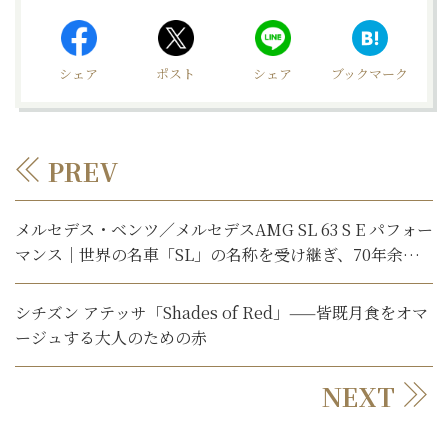
シェア
ポスト
シェア
ブックマーク
PREV
メルセデス・ベンツ／メルセデスAMG SL 63 S E パフォー
マンス｜世界の名車「SL」の名称を受け継ぎ、70年余最
新モデルはプラグインハイブリッド。【石川真禧照の名車
を利く】
シチズン アテッサ「Shades of Red」——皆既月食をオマ
ージュする大人のための赤
NEXT