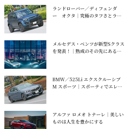
ランドローバー／ディフェンダ
ー オクタ｜究極のタフさとラグ
ジュアリーを両立【石川...
メルセデス・ベンツが新型Sクラス
を発表！｜熟成のその先にある革
新
BMW／525Li エクスクルーシブ
M スポーツ｜スポーティでエレガ
ントな充実...
アルファ ロメオ トナーレ｜美しい
ものは人生を豊かにする