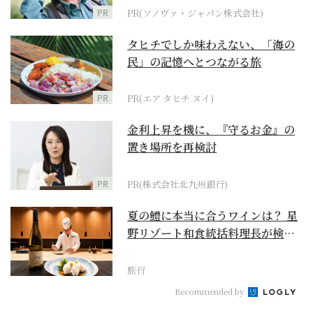
PR
PR(ソノヴァ・ジャパン株式会社)
タヒチでしか味わえない、「海の
民」の記憶へとつながる旅
PR
PR(エア タヒチ ヌイ)
金利上昇を機に、『守るお金』の
置き場所を再検討
PR
PR(株式会社北九州銀行)
夏の鱧に本当に合うワインは？ 星
野リゾート和食統括料理長が検証
【ワイン×和食 至...
旅行
Recommended by