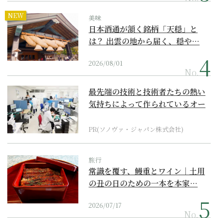
NEW
美味
日本酒通が頷く銘柄「天穏」と
は？ 出雲の地から届く、穏や…
2026/08/01
No.
最先端の技術と技術者たちの熱い
気持ちによって作られているオー
ダーメイド補聴器
PR(ソノヴァ・ジャパン株式会社)
旅行
常識を覆す、鰻重とワイン｜土用
の丑の日のための一本を本家…
2026/07/17
No.