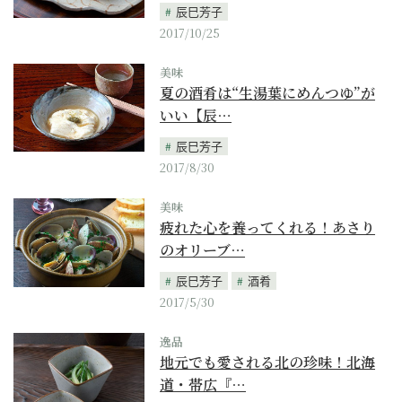
辰巳芳子
2017/10/25
美味
夏の酒肴は“生湯葉にめんつゆ”が
いい【辰…
辰巳芳子
2017/8/30
美味
疲れた心を養ってくれる！あさり
のオリーブ…
辰巳芳子
酒肴
2017/5/30
逸品
地元でも愛される北の珍味！北海
道・帯広『…