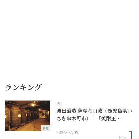
ランキング
PR
濵田酒造 薩摩金山蔵（鹿児島県い
ちき串木野市）｜「焼酎王…
PR
2026/07/09
No.