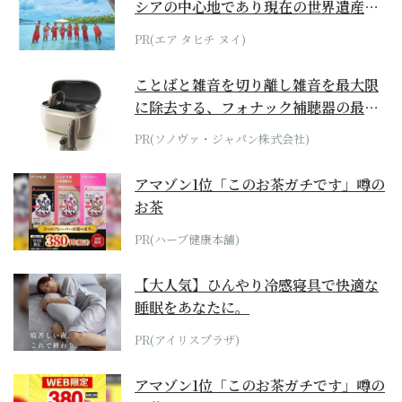
シアの中心地であり現在の世界遺産か
らみえてくる...
PR(エア タヒチ ヌイ)
ことばと雑音を切り離し雑音を最大限
に除去する、フォナック補聴器の最上
位モデル
PR(ソノヴァ・ジャパン株式会社)
アマゾン1位「このお茶ガチです」噂の
お茶
PR(ハーブ健康本舗)
【大人気】ひんやり冷感寝具で快適な
睡眠をあなたに。
PR(アイリスプラザ)
アマゾン1位「このお茶ガチです」噂の