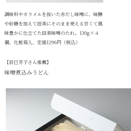
調味料やカラメルを抜いた赤だし味噌に、味醂
や砂糖を加えて田楽にそのまま使える甘くて風
味豊かに仕立てた田楽味噌のたれ。130g×４
個、化粧箱入、定価1296円（税込）
【辰巳芳子さん推薦】
味噌煮込みうどん