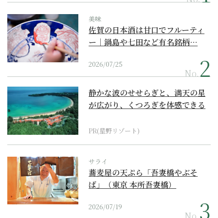
美味
佐賀の日本酒は甘口でフルーティ
ー｜鍋島や七田など有名銘柄…
2026/07/25
No.
静かな波のせせらぎと、満天の星
が広がり、くつろぎを体感できる
『西表島ホテル by...
PR(星野リゾート)
サライ
蕎麦屋の天ぷら「吾妻橋やぶそ
ば」（東京 本所吾妻橋）
2026/07/19
No.