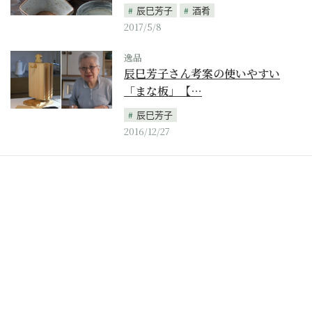
辰巳芳子
酒肴
2017/5/8
逸品
辰巳芳子さん考案の使いやすい
「まな板」【…
辰巳芳子
2016/12/27