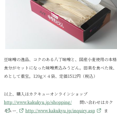
豆味噌の逸品、コクのある八丁味噌と、国産小麦使用の本格
食分がセットになった味噌煮込みうどん。田楽を食べた後、
めとして重宝。120g×４袋、定価1512円（税込）
以上、購入はカクキューオンラインショップ
http://www.kakukyu.jp/shopping/
問い合わせはカク
キュー
http://www.kakukyu.jp/inquiry.asp
ま