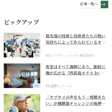
記事一覧へ
ピックアップ
最先端の技術と技術者たちの熱い
気持ちによって作られているオー
ダーメイド補聴器
PR
PR(ソノヴァ・ジャパン株式会社)
客室はすべて海側にあり、眼前に
海が広がる『西表島ホテル by 星
野リゾート』
PR
PR(星野リゾート)
「ヤブサメの声をもう一度聴きた
い」が補聴器チャレンジの後押し
に