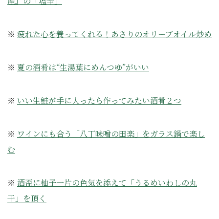
産』の「塩辛」
※
疲れた心を養ってくれる！あさりのオリーブオイル炒め
※
夏の酒肴は“生湯葉にめんつゆ”がいい
※
いい生鮭が手に入ったら作ってみたい酒肴２つ
※
ワインにも合う「八丁味噌の田楽」をガラス鍋で楽し
む
※
酒盃に柚子一片の色気を添えて「うるめいわしの丸
干」を頂く