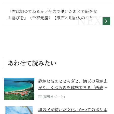
「君は知つてゐるか／全力で働いたあとで飯を食
ふ喜びを」（千家元麿）【漱石と明治人のことば
309】
あわせて読みたい
静かな波のせせらぎと、満天の星が広
がり、くつろぎを体感できる『西表島
ホテル by...
PR(星野リゾート)
海の民が紡いだ文化。かつてのポリネ