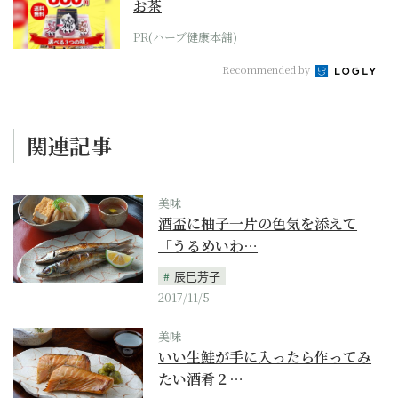
お茶
PR(ハーブ健康本舗)
Recommended by
関連記事
美味
酒盃に柚子一片の色気を添えて
「うるめいわ…
辰巳芳子
2017/11/5
美味
いい生鮭が手に入ったら作ってみ
たい酒肴２…