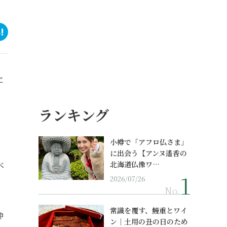
に
ランキング
小樽で「アフロ仏さま」
に出会う【アンヌ遙香の
べ
北海道仏像ワ…
2026/07/26
No.
常識を覆す、鰻重とワイ
沖
ン｜土用の丑の日のため