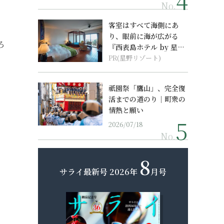
No.
客室はすべて海側にあ
り、眼前に海が広がる
ろ
『西表島ホテル by 星野
リゾート』
PR(星野リゾート)
祇園祭「鷹山」、完全復
活までの道のり｜町衆の
情熱と願い
2026/07/18
No.
8
サライ最新号
2026年
月号