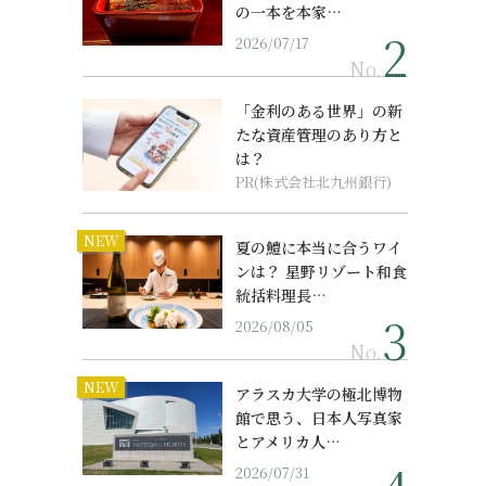
の一本を本家…
2026/07/17
No.
「金利のある世界」の新
たな資産管理のあり方と
は？
PR(株式会社北九州銀行)
NEW
夏の鱧に本当に合うワイ
ンは？ 星野リゾート和食
統括料理長…
2026/08/05
No.
NEW
アラスカ大学の極北博物
館で思う、日本人写真家
とアメリカ人…
2026/07/31