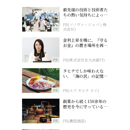
最先端の技術と技術者た
ちの熱い気持ちによって
作られているオーダーメ
PR(ソノヴァ・ジャパン株
イド補聴器
PR
式会社)
金利上昇を機に、『守る
お金』の置き場所を再検
討
PR
PR(株式会社北九州銀行)
タヒチでしか味わえな
い、「海の民」の記憶へ
とつながる旅
PR
PR(エア タヒチ ヌイ)
創業から続く150余年の
歴史を今に守っている濵
田酒造
PR
PR(濵田酒造)