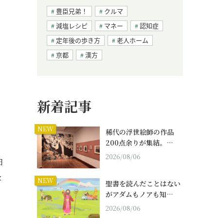
豊臣兄弟！
クルマ
減塩レシピ
マネー
認知症
定年後の歩き方
老人ホーム
京都
漢方
新着記事
NEW
稀代の浮世絵師の作品
200点余りが集結。…
2026/08/06
日
な
NEW
聖書を読んだことはない
がアダムもノアも知…
2026/08/06