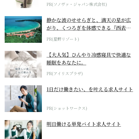
位モデル
PR(ソノヴァ・ジャパン株式会社)
静かな波のせせらぎと、満天の星が広
がり、くつろぎを体感できる『西表島
ホテル by...
PR(星野リゾート)
【大人気】ひんやり冷感寝具で快適な
睡眠をあなたに。
PR(アイリスプラザ)
1日だけ働きたい、を叶える求人サイト
PR(ショットワークス)
明日働ける単発バイト求人サイト