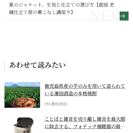
夏のジャケット、生地と仕立ての選び方【銀座 老
舗仕立て屋の着こなし講座９】
あわせて読みたい
鹿児島県産の芋のみを用いて造られて
いる濵田酒造の本格焼酎
PR(濵田酒造)
ことばと雑音を切り離し雑音を最大限
に除去する、フォナック補聴器の最上