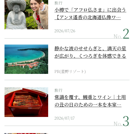
旅行
小樽で「アフロ仏さま」に出会う
【アンヌ遙香の北海道仏像ワ…
2026/07/26
No.
静かな波のせせらぎと、満天の星
が広がり、くつろぎを体感できる
『西表島ホテル by...
PR(星野リゾート)
旅行
常識を覆す、鰻重とワイン｜土用
の丑の日のための一本を本家…
2026/07/17
No.