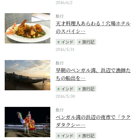
2016/6/2
旅行
天才料理人あらわる！穴場ホテル
のスパイシ…
インド
旅行記
2016/5/31
旅行
早朝のベンガル湾、浜辺で漁師た
ちの船出を…
インド
旅行記
2016/5/30
旅行
ベンガル湾の浜辺の夜市で「ラク
ダタクシー…
インド
旅行記