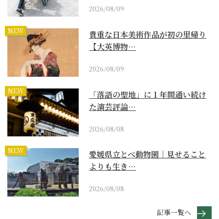
2026/08/09
NEW
貴重な日本美術作品が初の里帰り
【大英博物…
2026/08/09
NEW
「落語の聖地」に１年間通い続け
た演芸評論…
2026/08/08
NEW
愛媛県立とべ動物園｜見せること
よりも生き…
2026/08/08
記事一覧へ