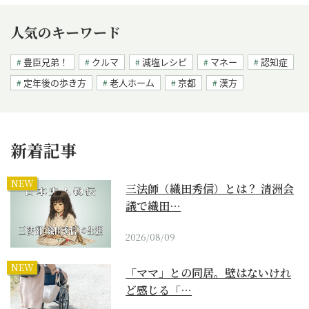
人気のキーワード
豊臣兄弟！
クルマ
減塩レシピ
マネー
認知症
定年後の歩き方
老人ホーム
京都
漢方
新着記事
NEW
三法師（織田秀信）とは？ 清洲会
議で織田…
2026/08/09
NEW
「ママ」との同居。壁はないけれ
ど感じる「…