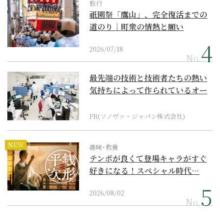
旅行
祇園祭「鷹山」、完全復活までの
道のり｜町衆の情熱と願い
2026/07/18
No.
最先端の技術と技術者たちの熱い
気持ちによって作られているオー
ダーメイド補聴器
PR(ソノヴァ・ジャパン株式会社)
NEW
趣味･教養
テンポが良くて登場キャラがすぐ
好きになる！スペシャル時代…
2026/08/02
No.