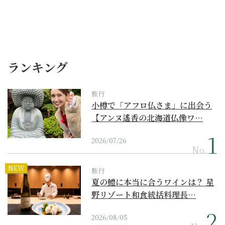
ランキング
旅行
小樽で「アフロ仏さま」に出会う
【アンヌ遙香の北海道仏像ワ…
2026/07/26
No.
NEW
旅行
夏の鱧に本当に合うワインは？ 星
野リゾート和食統括料理長…
2026/08/05