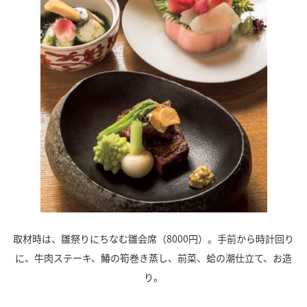
取材時は、雛祭りにちなむ雛会席（8000円）。手前から時計回り
に、牛肉ステーキ、鰆の筍巻き蒸し、前菜、蛤の潮仕立て、お造
り。