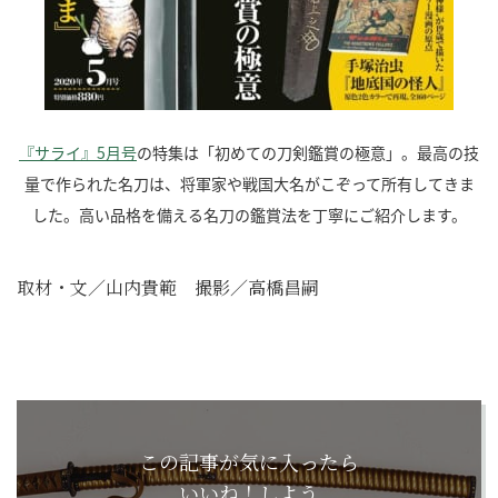
『サライ』5月号
の特集は「初めての刀剣鑑賞の極意」。最高の技
量で作られた名刀は、将軍家や戦国大名がこぞって所有してきま
した。高い品格を備える名刀の鑑賞法を丁寧にご紹介します。
取材・文／山内貴範 撮影／高橋昌嗣
この記事が気に入ったら
いいね！しよう