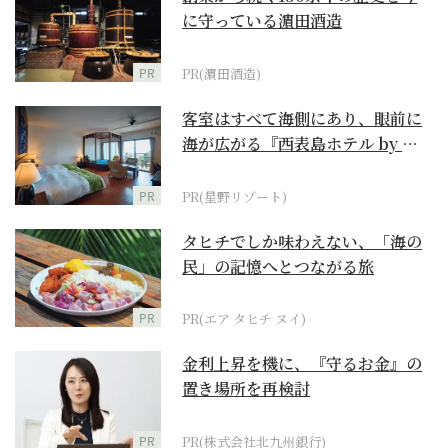
に守っている濵田酒造
PR
PR(濵田酒造)
客室はすべて海側にあり、眼前に
海が広がる『西表島ホテル by 星
野リゾート』
PR
PR(星野リゾート)
タヒチでしか味わえない、「海の
民」の記憶へとつながる旅
PR
PR(エア タヒチ ヌイ)
金利上昇を機に、『守るお金』の
置き場所を再検討
PR
PR(株式会社北九州銀行)