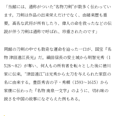
「当館には、通称がついた“名物刀剣”が数多く伝わってい
ます。刀剣は作品の出来栄えだけでなく、由緒来歴も重
要。高名な武将が所有したり、偉人の命を救ったなどの伝
説が伴う刀剣は通称で呼ばれ、珍重されたのです」
同館の刀剣の中でも数奇な運命を辿った一口が、国宝『名
物 津田遠江長光』だ。織田信長の安土城から明智光秀（1
528～82）が奪い、何人もの所有者を転々とした後に徳川
家に伝来。“津田遠江”は光秀から太刀を与えられた家臣の
名に由来する。豊臣秀吉の子・秀頼（1593～1615）から
家康に伝わった『名物 南泉一文字』のように、切れ味の
鋭さを中国の故事になぞらえた例もある。