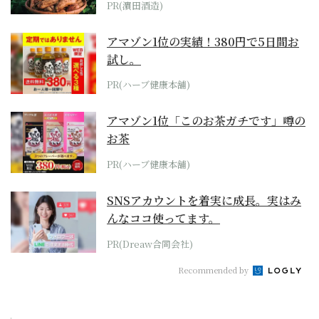
PR(濵田酒造)
アマゾン1位の実績！380円で5日間お
試し。
PR(ハーブ健康本舗)
アマゾン1位「このお茶ガチです」噂の
お茶
PR(ハーブ健康本舗)
SNSアカウントを着実に成長。実はみ
んなココ使ってます。
PR(Dreaw合同会社)
Recommended by