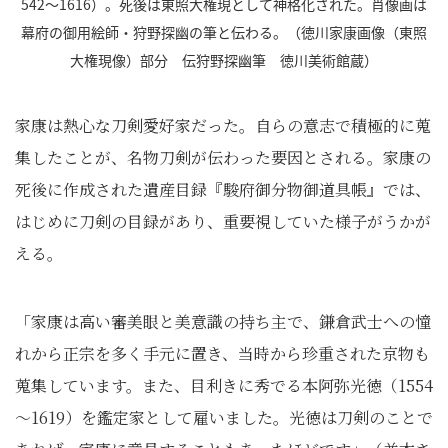
542～1616）。死後は東照大権現として神格化された。肖像画は
幕府の御用絵師・狩野探幽の筆と伝わる。（徳川家康画像（東照
大権現像）部分 伝狩野探幽筆 徳川美術館蔵）
家康は熱心な刀剣愛好家だった。自らの意志で積極的に蒐
集したことが、名物刀剣が伝わった要因とされる。家康の
死後に作成された遺産目録『駿府御分物御道具帳』では、
はじめに刀剣の目録があり、重要視していた様子がうかが
える。
「家康は高い審美眼と美意識の持ち主で、鎌倉武士への憧
れから正宗を多く手元に置き、当時から珍重された京物も
蒐集しています。また、目利きに秀でる本阿弥光徳（1554
～1619）を鑑定家として雇いました。光徳は刀剣のことで