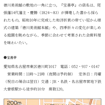
徳川美術館の敷地の一角に立つ。『宝善亭』の店名は、尾
張藩14代藩主・慶勝（1824～83）が揮毫した書から採ら
れたもの。昭和10年に完成した和洋折衷の帝てい冠かん様
式の建築「徳川美術館本館」や、四季折々の変化が楽しめ
る庭園を眺めながら、季節に合わせて考案された会席料理
を味わいたい。
●宝善亭
愛知県名古屋市東区徳川町1017 電話：052・937・0147
営業時間：11時～21時（夜間は予約制） 定休日：月曜
（祝日の場合は翌日）交通：JR・名鉄・名古屋市営地下鉄
大曽根駅から徒歩約10分 席数120。