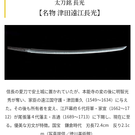
太刀銘 長光
【名物 津田遠江長光】
信長の愛刀で安土城に置かれていたが、本能寺の変の後に明智光
秀が奪い、家臣の遠江国守護・津田重久（1549～1634）に与え
た。その後も所有者を変え、江戸幕府６代将軍・家宣（1662～17
12）が尾張藩４代藩主・吉通（1689～1713）に下賜し、現在に至
る。優美な刃文が特徴。国宝 鎌倉時代 刃長72.4cm 反り2.1c
m（写真提供／徳川美術館）