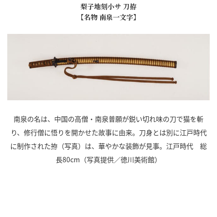
梨子地刻小サ 刀拵
【名物 南泉一文字】
南泉の名は、中国の高僧・南泉普願が鋭い切れ味の刀で猫を斬
り、修行僧に悟りを開かせた故事に由来。刀身とは別に江戸時代
に制作された拵（写真）は、華やかな装飾が見事。江戸時代 総
長80cm（写真提供／徳川美術館）