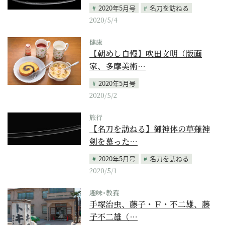
2020年5月号
名刀を訪ねる
2020/5/4
健康
【朝めし自慢】吹田文明（版画
家、多摩美術…
2020年5月号
2020/5/2
旅行
【名刀を訪ねる】御神体の草薙神
剣を慕った…
2020年5月号
名刀を訪ねる
2020/5/1
趣味･教養
手塚治虫、藤子・Ｆ・不二雄、藤
子不二雄（…