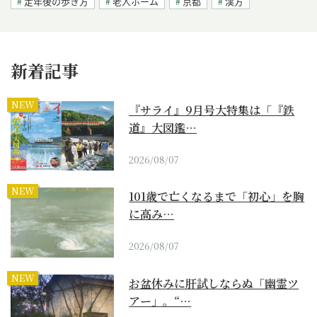
定年後の歩き方
老人ホーム
京都
漢方
新着記事
NEW
『サライ』9月号大特集は「『鉄
道』大図鑑…
2026/08/07
NEW
101歳で亡くなるまで「初心」を胸
に高み…
2026/08/07
NEW
お盆休みに肝試しならぬ「幽霊ツ
アー」。“…