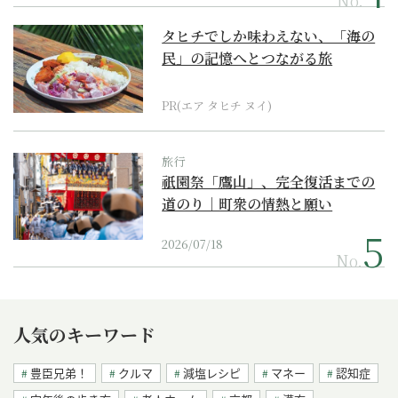
No.
タヒチでしか味わえない、「海の
民」の記憶へとつながる旅
PR(エア タヒチ ヌイ)
旅行
祇園祭「鷹山」、完全復活までの
道のり｜町衆の情熱と願い
2026/07/18
No.
人気のキーワード
豊臣兄弟！
クルマ
減塩レシピ
マネー
認知症