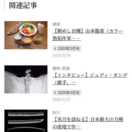
関連記事
健康
【朝めし自慢】山本龍香（カラー
魚拓作家・…
2020年5月号
2020/5/30
趣味･教養
【インタビュー】ジュディ・オング
（歌手、…
2020年5月号
2020/5/27
旅行
【名刀を訪ねる】日本最大の刀剣
の産地で作…