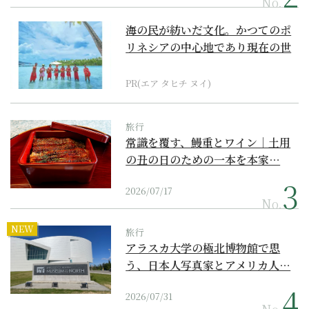
No.
海の民が紡いだ文化。かつてのポ
リネシアの中心地であり現在の世
界遺産からみえてくる...
PR(エア タヒチ ヌイ)
旅行
常識を覆す、鰻重とワイン｜土用
の丑の日のための一本を本家…
2026/07/17
No.
NEW
旅行
アラスカ大学の極北博物館で思
う、日本人写真家とアメリカ人…
2026/07/31