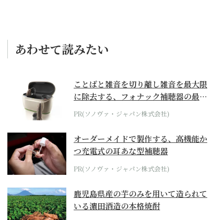
あわせて読みたい
ことばと雑音を切り離し雑音を最大限
に除去する、フォナック補聴器の最上
位モデル
PR(ソノヴァ・ジャパン株式会社)
オーダーメイドで製作する、高機能か
つ充電式の耳あな型補聴器
PR(ソノヴァ・ジャパン株式会社)
鹿児島県産の芋のみを用いて造られて
いる濵田酒造の本格焼酎