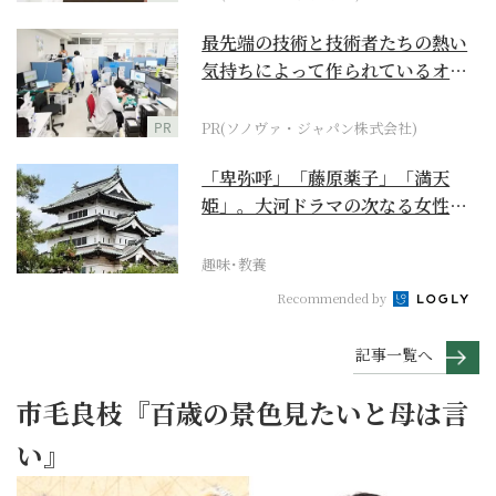
最先端の技術と技術者たちの熱い
気持ちによって作られているオー
ダーメイド補聴器
PR
PR(ソノヴァ・ジャパン株式会社)
「卑弥呼」「藤原薬子」「満天
姫」。大河ドラマの次なる女性主
人公を勝手に考察【豊臣...
趣味･教養
Recommended by
記事一覧へ
市毛良枝『百歳の景色見たいと母は言
い』