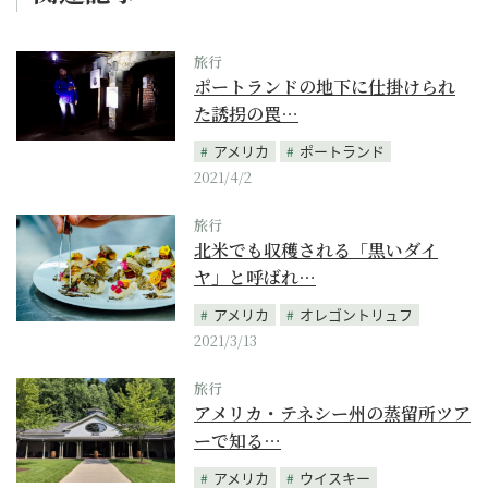
旅行
ポートランドの地下に仕掛けられ
た誘拐の罠…
アメリカ
ポートランド
2021/4/2
旅行
北米でも収穫される「黒いダイ
ヤ」と呼ばれ…
アメリカ
オレゴントリュフ
2021/3/13
旅行
アメリカ・テネシー州の蒸留所ツア
ーで知る…
アメリカ
ウイスキー