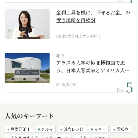
金利上昇を機に、『守るお金』の
置き場所を再検討
PR(株式会社北九州銀行)
旅行
アラスカ大学の極北博物館で思
う、日本人写真家とアメリカ人…
2026/07/31
No.
人気のキーワード
豊臣兄弟！
クルマ
減塩レシピ
マネー
認知症