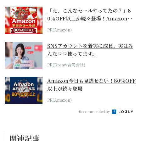
「え、こんなセールやってたの？」8
0％OFF以上が続々登場！Amazonの
本気が...
PR(Amazon)
SNSアカウントを着実に成長。実はみ
んなココ使ってます。
PR(Dreaw合同会社)
Amazon今日も見逃せない！80%OFF
以上が続々登場
PR(Amazon)
Recommended by
関連記事