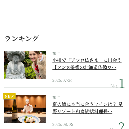
ランキング
旅行
小樽で「アフロ仏さま」に出会う
【アンヌ遙香の北海道仏像ワ…
2026/07/26
No.
NEW
旅行
夏の鱧に本当に合うワインは？ 星
野リゾート和食統括料理長…
2026/08/05