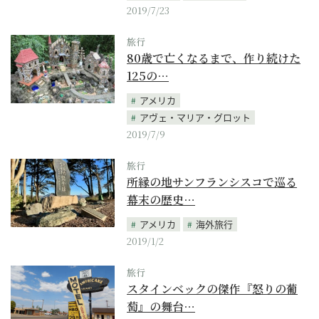
2019/7/23
旅行
80歳で亡くなるまで、作り続けた
125の…
アメリカ
アヴェ・マリア・グロット
2019/7/9
旅行
所縁の地サンフランシスコで巡る
幕末の歴史…
アメリカ
海外旅行
2019/1/2
旅行
スタインベックの傑作『怒りの葡
萄』の舞台…