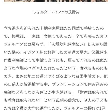
ウォルター・イマハラ氏提供
立ち退きを迫られた土地や家屋はただ同然で手放したの
で、終戦後、一家は一文無しであった。全てを失ったカリ
フォルニアには戻らず、「人種差別が少ない」と人から聞
いた隣のルイジアナ州に移住したのが運の尽き。父親が小
作農や庭師として生活しようにも、雇ってくれるのは似た
ような立場のユダヤ人だけだったという。食べるものにも
欠き、まさに地面に這いつくばるような貧困生活の下、他
の日系人が皆退散する中、プランテーションで住み込みの
庭師などをしながら何とか生き延びる。「財産は取られて
も教育は取られない」という母親の信念で、９人の子ども
たちは全員が大学に進学したが、ウォルターの長姉は1足