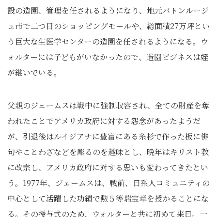
設の造園、管理を任されるようになり、地元バトンルージ
ュ市で二つ目のショッピングモールや、総面積27万坪とい
う巨大な生医学センターの造園を任されるようになる。ウ
ォルターには子どもがいなかったので、造園ビジネスは姪
が継いでいる。
父親のジェームスは戦中に強制収容され、全ての財産を奪
われたことでアメリカ政府に対する怨念があったようだ
が、引退後はルイジアナに豊富にある糸杉で作った板に俳
句やことわざなどを彫るのを趣味とし、晩年はキリスト教
に改宗し、アメリカ政府に対する思いも変わってきたとい
う。1977年、ジェームスは、戦前、日系人コミュニティの
中心として活躍した功績で勲５等瑞宝章を授かることにな
る。その授与式のため、ウォルターと共に初めて来日。一