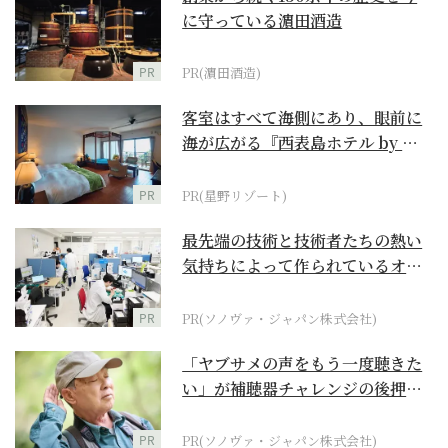
に守っている濵田酒造
PR
PR(濵田酒造)
客室はすべて海側にあり、眼前に
海が広がる『西表島ホテル by 星
野リゾート』
PR
PR(星野リゾート)
最先端の技術と技術者たちの熱い
気持ちによって作られているオー
ダーメイド補聴器
PR
PR(ソノヴァ・ジャパン株式会社)
「ヤブサメの声をもう一度聴きた
い」が補聴器チャレンジの後押し
に
PR
PR(ソノヴァ・ジャパン株式会社)