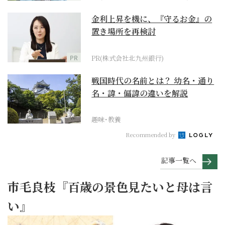
金利上昇を機に、『守るお金』の
置き場所を再検討
PR
PR(株式会社北九州銀行)
戦国時代の名前とは？ 幼名・通り
名・諱・偏諱の違いを解説
趣味･教養
Recommended by
記事一覧へ
市毛良枝『百歳の景色見たいと母は言
い』