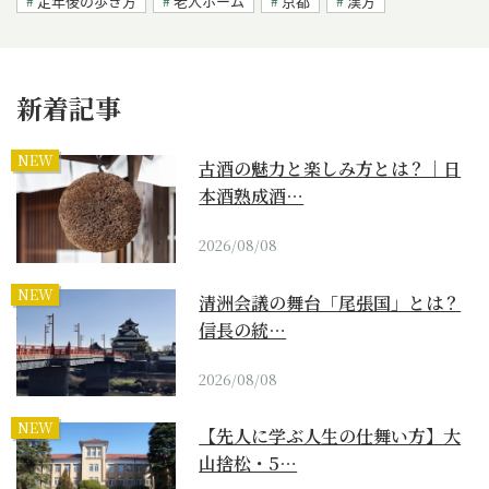
定年後の歩き方
老人ホーム
京都
漢方
新着記事
NEW
古酒の魅力と楽しみ方とは？｜日
本酒熟成酒…
2026/08/08
NEW
清洲会議の舞台「尾張国」とは？
信長の統…
2026/08/08
NEW
【先人に学ぶ人生の仕舞い方】大
山捨松・5…