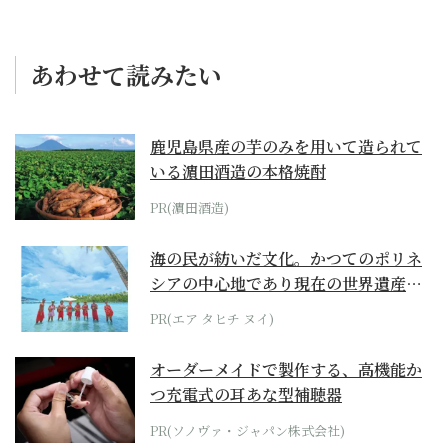
あわせて読みたい
鹿児島県産の芋のみを用いて造られて
いる濵田酒造の本格焼酎
PR(濵田酒造)
海の民が紡いだ文化。かつてのポリネ
シアの中心地であり現在の世界遺産か
らみえてくる...
PR(エア タヒチ ヌイ)
オーダーメイドで製作する、高機能か
つ充電式の耳あな型補聴器
PR(ソノヴァ・ジャパン株式会社)