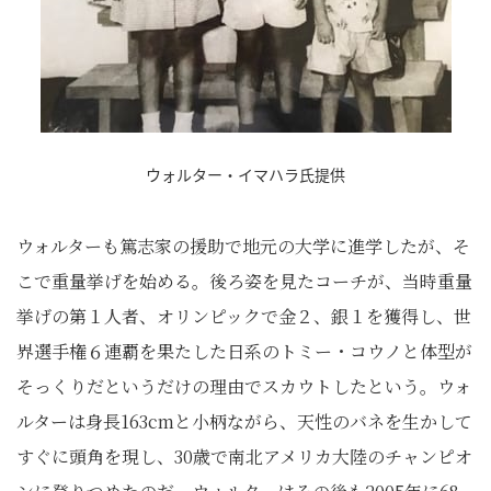
ウォルター・イマハラ氏提供
ウォルターも篤志家の援助で地元の大学に進学したが、そ
こで重量挙げを始める。後ろ姿を見たコーチが、当時重量
挙げの第１人者、オリンピックで金２、銀１を獲得し、世
界選手権６連覇を果たした日系のトミー・コウノと体型が
そっくりだというだけの理由でスカウトしたという。ウォ
ルターは身長163cmと小柄ながら、天性のバネを生かして
すぐに頭角を現し、30歳で南北アメリカ大陸のチャンピオ