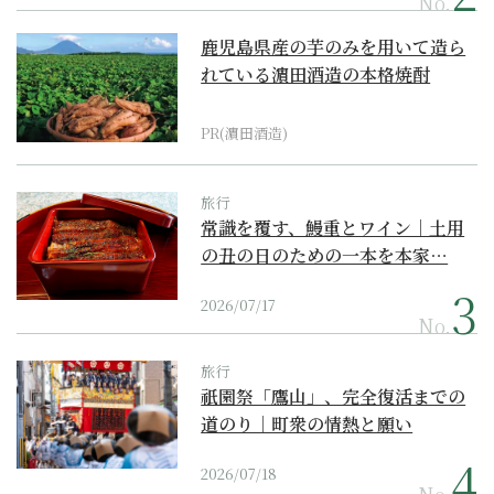
No.
鹿児島県産の芋のみを用いて造ら
れている濵田酒造の本格焼酎
PR(濵田酒造)
旅行
常識を覆す、鰻重とワイン｜土用
の丑の日のための一本を本家…
2026/07/17
No.
旅行
祇園祭「鷹山」、完全復活までの
道のり｜町衆の情熱と願い
2026/07/18
No.