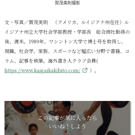
賀茂美則撮影
文・写真／賀茂美則 （アメリカ、ルイジアナ州在住）ル
イジアナ州立大学社会学部教授・学部長 総合商社勤務の
後、渡米。1989年、ワシントン大学で博士号を取得し、
現職。社会学、家族、スポーツなど幅広い分野で書籍、コ
ラム、記事を執筆。海外書き人クラブ会員(
https://www.kaigaikakibito.com/
）。
この記事が気に入ったら
いいね！しよう