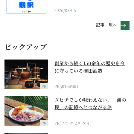
2026/08/06
記事一覧へ
ピックアップ
創業から続く150余年の歴史を今
に守っている濵田酒造
PR
PR(濵田酒造)
タヒチでしか味わえない、「海の
民」の記憶へとつながる旅
PR
PR(エア タヒチ ヌイ)