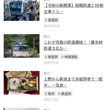
【令和の新開業】相模鉄道とJR相
互乗り入…
鉄道旅
2019/12/21
旅行
これぞ究極の鉄道趣味！「碓氷峠
鉄道文化む…
鉄道旅
体験運転
2019/9/15
旅行
上野から新潟まで各駅停車で「駅
弁」一気食…
駅弁
鉄道旅
2019/7/15