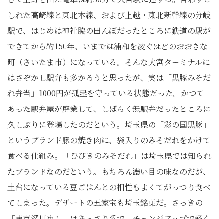
しれた高崎線と東北本線、および上越・東北新幹線の分岐
駅で、はじめは神社脇の田んぼだったところに鉄道の駅が
できてから約150年、いまでは浦和を凌ぐほどのおおきな
町（さいたま市）になっている。そんな大宮ターミナルに
はさぞかし駅弁も多かろうと思ったが、実は「黒豚みそだ
れ弁当」1000円が孤塁を守っている状態だった。かつて
あった駅弁屋が廃業して、しばらく無駅弁だったところに
久しぶりに登場したのだという。埼玉県の「彩の国黒豚」
というブランド豚の焼き肉に、袋入りのみそだれをかけて
食べる仕組み。「ひびきのみそだれ」は埼玉県では知られ
たブランドなのだという。もちろん濃い目の味なのだが、
土台になっている豆ごはんとの相性もよくてがっつり食べ
てしまった。デザートの五家宝も埼玉銘菓だ。さっきの
「東京深川めし」はあっさり系で、チェンジアップで軽く