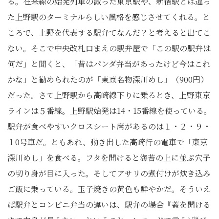
る。在来線の始発列車の減った東京駅や、新宿駅とは違っ
た上野駅のターミナルらしい風格を感じさせてくれる。と
ころで、上野を代表する駅弁てなんだ？と考えると出てこ
ない。そこで中央改札口まえの駅弁屋で「この駅の駅弁は
何だ」と聞くと、「昔はパンダ弁当があったけど今はこれ
かな」と勧められたのが「東京名物深川めし」（900円）
だった。さて上野駅から高崎線下りに乗るとき、上野東京
ラインは５番線。上野駅始発は14・15番線を使っている。
駅弁が食べやすいクロスシート席があるのは１・２・９・
１0号車だ。ともあれ、動き出した高崎行の電車で「東京
深川めし」を食べる。フタを開けると海苔の上に並ぶ穴子
の切り身が目に入った。そしてアサリの煮付けが炊き込み
ご飯に乗っている。玉子焼きの黄色も鮮やかだ。そういえ
ば駅弁とコンビニ弁当の違いは、駅弁の場合『蓋を開ける