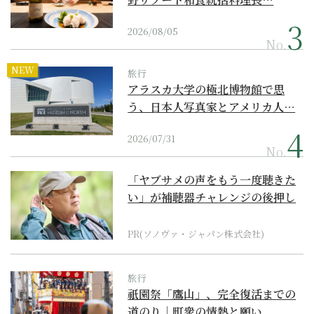
2026/08/05
No.
NEW
旅行
アラスカ大学の極北博物館で思
う、日本人写真家とアメリカ人…
2026/07/31
No.
「ヤブサメの声をもう一度聴きた
い」が補聴器チャレンジの後押し
に
PR(ソノヴァ・ジャパン株式会社)
旅行
祇園祭「鷹山」、完全復活までの
道のり｜町衆の情熱と願い