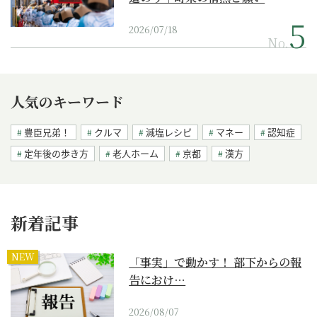
2026/07/18
No.
人気のキーワード
豊臣兄弟！
クルマ
減塩レシピ
マネー
認知症
定年後の歩き方
老人ホーム
京都
漢方
新着記事
NEW
「事実」で動かす！ 部下からの報
告におけ…
2026/08/07