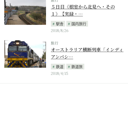
旅行
５日目《根室から北見へ・その
１》【実録・…
駅舎
国内旅行
2018/8/26
旅行
オーストラリア横断列車「インディ
アンパシ…
鉄道
鉄道旅
2018/4/15