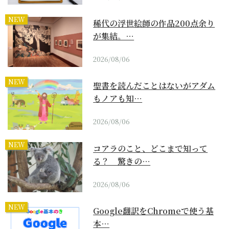
NEW
稀代の浮世絵師の作品200点余り
が集結。…
2026/08/06
NEW
聖書を読んだことはないがアダム
もノアも知…
2026/08/06
NEW
コアラのこと、どこまで知って
る？ 驚きの…
2026/08/06
NEW
Google翻訳をChromeで使う基
本…