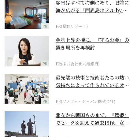
客室はすべて海側にあり、眼前に
海が広がる『西表島ホテル by 星
野リゾート』
PR
PR(星野リゾート)
金利上昇を機に、『守るお金』の
置き場所を再検討
PR
PR(株式会社北九州銀行)
最先端の技術と技術者たちの熱い
気持ちによって作られているオー
ダーメイド補聴器
PR
PR(ソノヴァ・ジャパン株式会社)
悪女から戦国ものまで。『篤姫』
でピークを迎えて過去15作。女性
が主人公の作品を振...