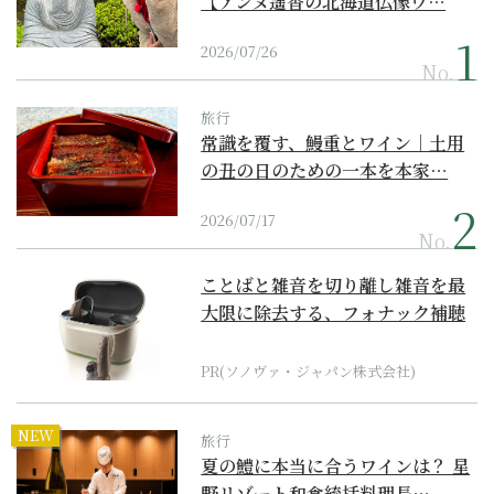
【アンヌ遙香の北海道仏像ワ…
2026/07/26
No.
旅行
常識を覆す、鰻重とワイン｜土用
の丑の日のための一本を本家…
2026/07/17
No.
ことばと雑音を切り離し雑音を最
大限に除去する、フォナック補聴
器の最上位モデル
PR(ソノヴァ・ジャパン株式会社)
NEW
旅行
夏の鱧に本当に合うワインは？ 星
野リゾート和食統括料理長…