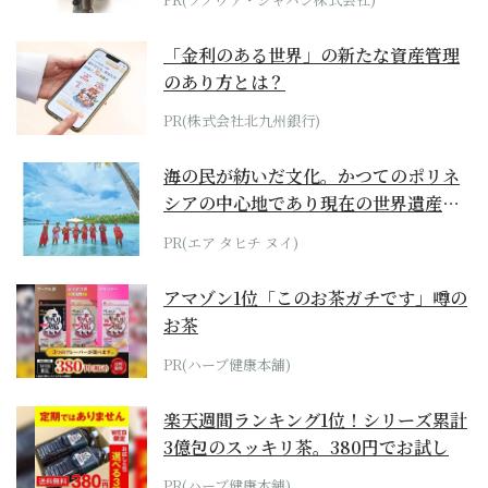
「金利のある世界」の新たな資産管理
のあり方とは？
PR(株式会社北九州銀行)
海の民が紡いだ文化。かつてのポリネ
シアの中心地であり現在の世界遺産か
らみえてくる...
PR(エア タヒチ ヌイ)
アマゾン1位「このお茶ガチです」噂の
お茶
PR(ハーブ健康本舗)
楽天週間ランキング1位！シリーズ累計
3億包のスッキリ茶。380円でお試し
PR(ハーブ健康本舗)