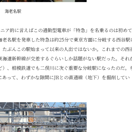
海老名駅
マニア的に言えばこの通勤型電車が「特急」を名乗るのは初め
海老名駅を発車した特急は約25分で東京方面に分岐する西谷駅
、たぶんこの駅始まって以来の人出ではないか。これまでの西
東海道新幹線が交差するぐらいしか話題がない駅だった。それ
ど）、相模鉄道でも二俣川に次ぐ重要な分岐駅になったのだ。
にあって、わずかな隙間にJRとの直通線（地下）を掘削してい