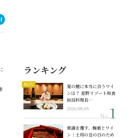
ランキング
に
NEW
夏の鱧に本当に合うワイ
乗
ンは？ 星野リゾート和食
統括料理長…
2026/08/05
No.
常識を覆す、鰻重とワイ
ン｜土用の丑の日のため