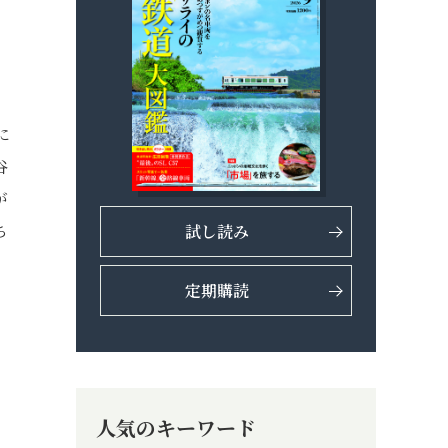
て
に
谷
が
ち
試し読み
定期購読
人気のキーワード