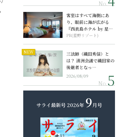
7
No.
ち
客室はすべて海側にあ
り、眼前に海が広がる
『西表島ホテル by 星野
リゾート』
PR(星野リゾート)
NEW
三法師（織田秀信）と
は？ 清洲会議で織田家の
後継者となっ…
2026/08/09
No.
9
サライ最新号
2026年
月号