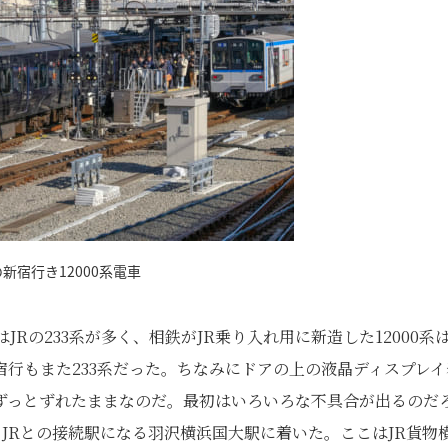
新宿行き12000系電車
Rの233系が多く、相鉄がJR乗り入れ用に新造した12000系
行もまた233系だった。ちなみにドアの上の液晶ディスプレイ
ずっとずれたままなのだ。最初はいろいろな不具合が出るのだ
りJRとの接続駅になる羽沢横浜国大駅に着いた。ここはJR貨物