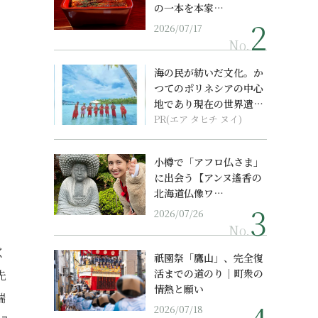
の一本を本家…
2026/07/17
No.
海の民が紡いだ文化。か
つてのポリネシアの中心
地であり現在の世界遺産
からみえてくる...
PR(エア タヒチ ヌイ)
小樽で「アフロ仏さま」
に出会う【アンヌ遙香の
北海道仏像ワ…
2026/07/26
No.
く
祇園祭「鷹山」、完全復
活までの道のり｜町衆の
先
情熱と願い
端
2026/07/18