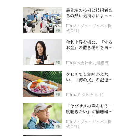
最先端の技術と技術者た
ちの熱い気持ちによって
作られているオーダーメ
PR(ソノヴァ・ジャパン株
イド補聴器
PR
式会社)
金利上昇を機に、『守る
お金』の置き場所を再検
討
PR
PR(株式会社北九州銀行)
タヒチでしか味わえな
い、「海の民」の記憶へ
とつながる旅
PR
PR(エア タヒチ ヌイ)
「ヤブサメの声をもう一
度聴きたい」が補聴器チ
ャレンジの後押しに
PR(ソノヴァ・ジャパン株
PR
式会社)