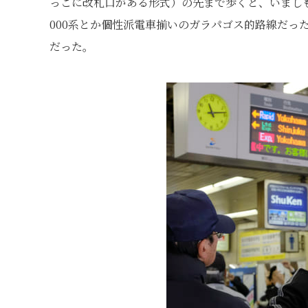
っこに改札口がある形式）の先まで歩くと、いましも
000系とか個性派電車揃いのガラパゴス的路線だっ
だった。