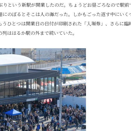
年ぶりという新駅が開業したのだ。ちょうどお昼ごろなので駅前
階にのぼるとそこは人の海だった。しかもごった返す中にいく
もうひとつは開業日の日付が印刷された「入場券」、さらに臨
の列ははるか駅の外まで続いていた。