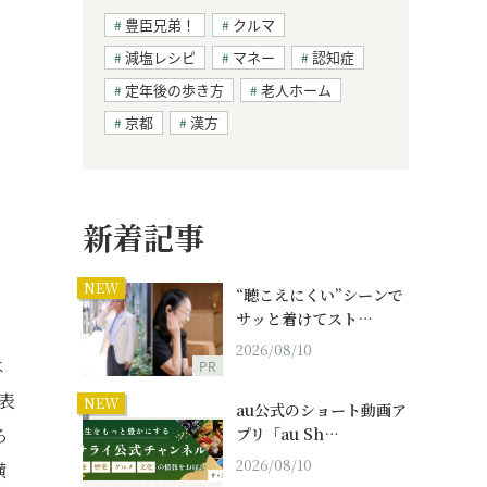
豊臣兄弟！
クルマ
減塩レシピ
マネー
認知症
定年後の歩き方
老人ホーム
京都
漢方
新着記事
NEW
“聴こえにくい”シーンで
サッと着けてスト…
2026/08/10
は
PR
表
NEW
au公式のショート動画ア
ろ
プリ「au Sh…
2026/08/10
横