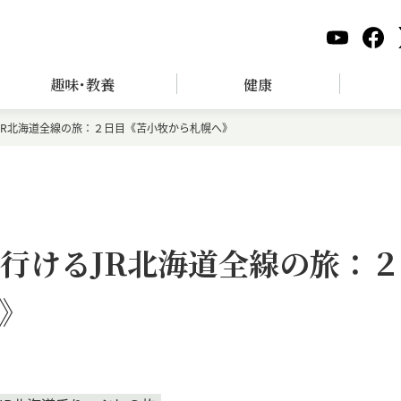
趣味･教養
健康
JR北海道全線の旅：２日目《苫小牧から札幌へ》
で行けるJR北海道全線の旅：２
》