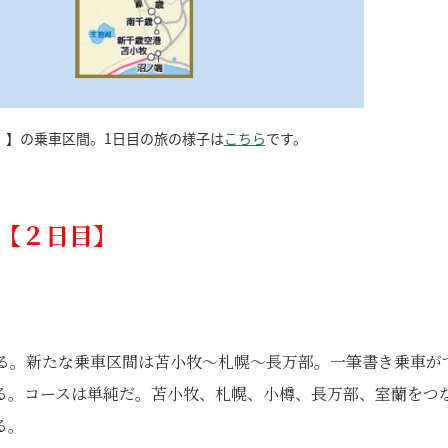
》】の乗車区間。1日目の旅の様子は
こちら
です。
【２日目】
ある。新たな乗車区間は苫小牧～札幌～長万部。一筆書き乗車が
る。コースは単純だ。苫小牧、札幌、小樽、長万部、室蘭をつ
る。