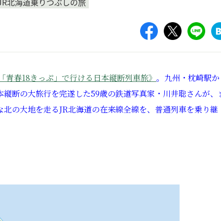
JR北海道乗りつぶしの旅
「青春18きっぷ」で行ける日本縦断列車旅》
。九州・枕崎駅か
本縦断の大旅行を完遂した59歳の鉄道写真家・川井聡さんが、
な北の大地を走るJR北海道の在来線全線を、普通列車を乗り継