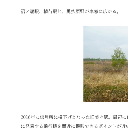
沼ノ端駅、植苗駅と、勇払原野が車窓に広がる。
2016年に信号所に格下げとなった旧美々駅。周辺
に発着する飛行機を間近に撮影できるポイントが近