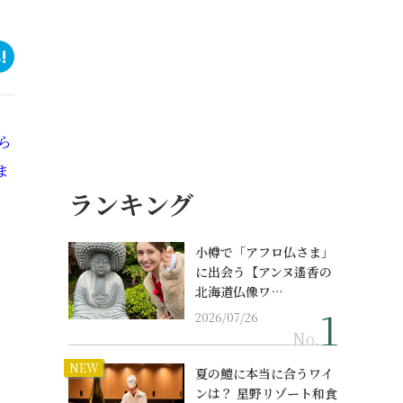
ら
ま
ランキング
小樽で「アフロ仏さま」
に出会う【アンヌ遙香の
北海道仏像ワ…
2026/07/26
No.
NEW
夏の鱧に本当に合うワイ
ンは？ 星野リゾート和食