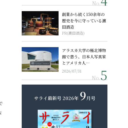
No.
創業から続く150余年の
歴史を今に守っている濵
田酒造
PR(濵田酒造)
アラスカ大学の極北博物
館で思う、日本人写真家
とアメリカ人…
2026/07/31
No.
9
サライ最新号
2026年
月号
で
な