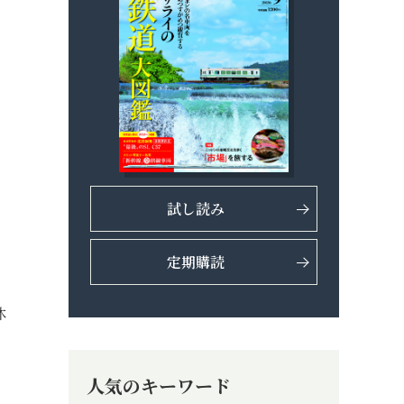
試し読み
定期購読
休
人気のキーワード
。