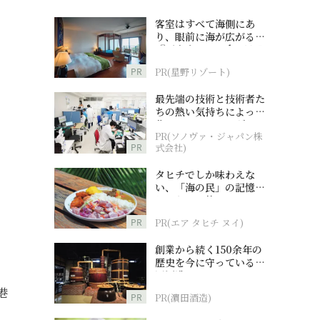
客室はすべて海側にあ
り、眼前に海が広がる
『西表島ホテル by 星野
リゾート』
PR
PR(星野リゾート)
最先端の技術と技術者た
ちの熱い気持ちによって
作られているオーダーメ
PR(ソノヴァ・ジャパン株
イド補聴器
PR
式会社)
タヒチでしか味わえな
い、「海の民」の記憶へ
とつながる旅
PR
PR(エア タヒチ ヌイ)
創業から続く150余年の
歴史を今に守っている濵
田酒造
港
PR
PR(濵田酒造)