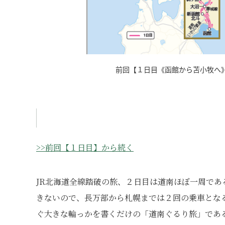
前回【１日目《函館から苫小牧へ
>>前回【１日目】から続く
JR北海道全線踏破の旅、２日目は道南ほぼ一周で
きないので、長万部から札幌までは２回の乗車とな
ぐ大きな輪っかを書くだけの「道南ぐるり旅」であ