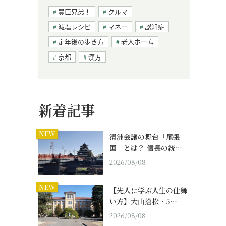
豊臣兄弟！
クルマ
減塩レシピ
マネー
認知症
定年後の歩き方
老人ホーム
京都
漢方
新着記事
NEW
清洲会議の舞台「尾張
国」とは？ 信長の統…
2026/08/08
NEW
【先人に学ぶ人生の仕舞
い方】大山捨松・5…
の
2026/08/08