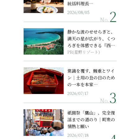
統括料理長…
2026/08/05
No.
静かな波のせせらぎと、
満天の星が広がり、くつ
ろぎを体感できる『西表
島ホテル by...
PR(星野リゾート)
常識を覆す、鰻重とワイ
ン｜土用の丑の日のため
の一本を本家…
2026/07/17
No.
祇園祭「鷹山」、完全復
活までの道のり｜町衆の
情熱と願い
2026/07/18