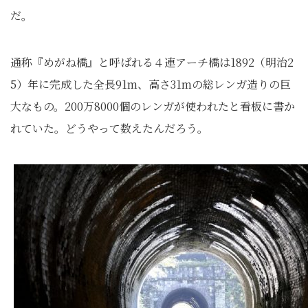
だ。
通称『めがね橋』と呼ばれる４連アーチ橋は1892（明治2
5）年に完成した全長91m、高さ31mの総レンガ造りの巨
大なもの。200万8000個のレンガが使われたと看板に書か
れていた。どうやって数えたんだろう。