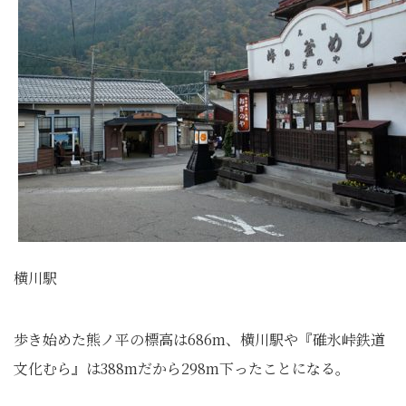
横川駅
歩き始めた熊ノ平の標高は686m、横川駅や『碓氷峠鉄道
文化むら』は388mだから298m下ったことになる。