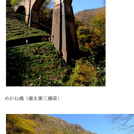
めがね橋（碓氷第三橋梁）