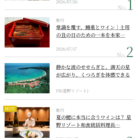
2026/07/26
No.
旅行
常識を覆す、鰻重とワイン｜土用
の丑の日のための一本を本家…
2026/07/17
No.
静かな波のせせらぎと、満天の星
が広がり、くつろぎを体感できる
『西表島ホテル by...
PR(星野リゾート)
NEW
旅行
夏の鱧に本当に合うワインは？ 星
野リゾート和食統括料理長…