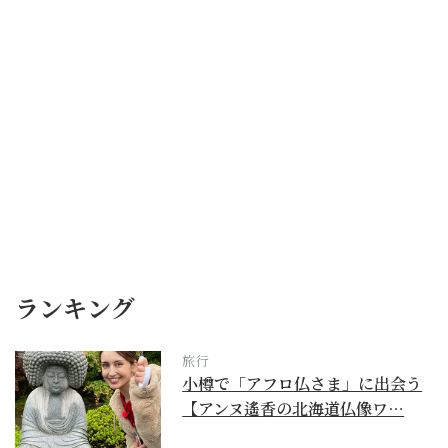
ランキング
旅行
小樽で「アフロ仏さま」に出会う
【アンヌ遙香の北海道仏像ワ…