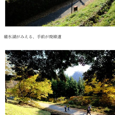
碓氷湖がみえる、手前が廃線道