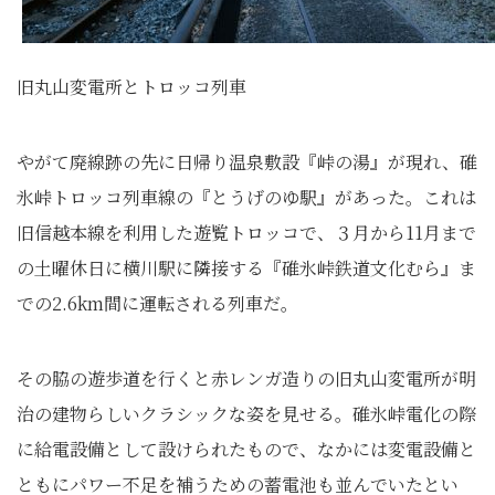
旧丸山変電所とトロッコ列車
やがて廃線跡の先に日帰り温泉敷設『峠の湯』が現れ、碓
氷峠トロッコ列車線の『とうげのゆ駅』があった。これは
旧信越本線を利用した遊覧トロッコで、３月から11月まで
の土曜休日に横川駅に隣接する『碓氷峠鉄道文化むら』ま
での2.6km間に運転される列車だ。
その脇の遊歩道を行くと赤レンガ造りの旧丸山変電所が明
治の建物らしいクラシックな姿を見せる。碓氷峠電化の際
に給電設備として設けられたもので、なかには変電設備と
ともにパワー不足を補うための蓄電池も並んでいたとい