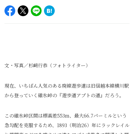
文・写真／杉﨑行恭（フォトライター）
現在、いちばん人気のある廃線遊歩道は旧信越本線横川駅
から登っていく碓氷峠の『遊歩道アプトの道』だろう。
この碓氷峠区間は標高差553m、最大66.7パーミルという
急勾配を克服するため、1893（明治26）年にラックレイル