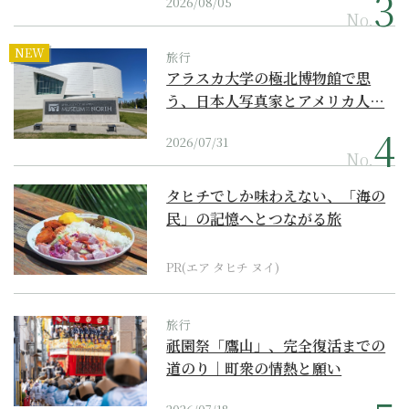
2026/08/05
No.
NEW
旅行
アラスカ大学の極北博物館で思
う、日本人写真家とアメリカ人…
2026/07/31
No.
タヒチでしか味わえない、「海の
民」の記憶へとつながる旅
PR(エア タヒチ ヌイ)
旅行
祇園祭「鷹山」、完全復活までの
道のり｜町衆の情熱と願い