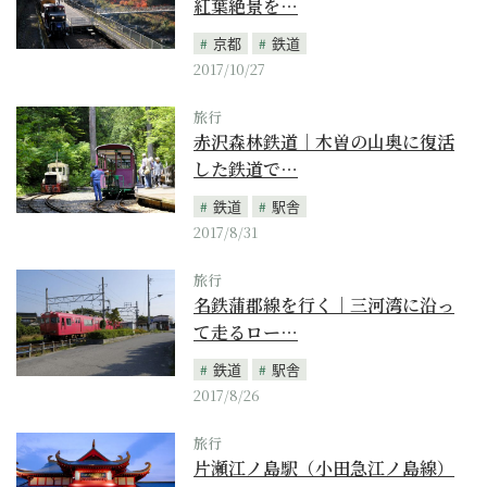
紅葉絶景を…
京都
鉄道
2017/10/27
旅行
赤沢森林鉄道｜木曽の山奥に復活
した鉄道で…
鉄道
駅舎
2017/8/31
旅行
名鉄蒲郡線を行く｜三河湾に沿っ
て走るロー…
鉄道
駅舎
2017/8/26
旅行
片瀬江ノ島駅（小田急江ノ島線）