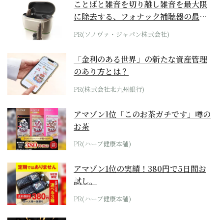
ことばと雑音を切り離し雑音を最大限
に除去する、フォナック補聴器の最上
位モデル
PR(ソノヴァ・ジャパン株式会社)
「金利のある世界」の新たな資産管理
のあり方とは？
PR(株式会社北九州銀行)
アマゾン1位「このお茶ガチです」噂の
お茶
PR(ハーブ健康本舗)
アマゾン1位の実績！380円で5日間お
試し。
PR(ハーブ健康本舗)