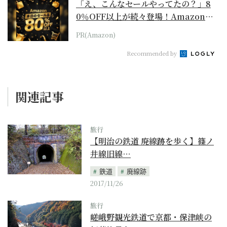
「え、こんなセールやってたの？」8
0％OFF以上が続々登場！Amazonの
本気が...
PR(Amazon)
Recommended by
関連記事
旅行
【明治の鉄道 廃線跡を歩く】篠ノ
井線旧線…
鉄道
廃線跡
2017/11/26
旅行
嵯峨野観光鉄道で京都・保津峡の