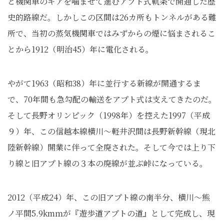
と機関車のギアを噛ませて進むアプト式軌条で開通した歴
史的路線だ。しかしこの区間は26カ所もトンネルがある難
所で、当初の蒸気機関車ではみずからの煙に悩まされるこ
とから1912（明治45）年に電化される。
やがて1963（昭和38）年に並行する新線が開通するま
で、70年間も急勾配の輸送をアプト式は支えてきたのだ。
そして長野オリンピック（1998年）を控えた1997（平成
９）年、この信越本線横川～軽井沢間は長野新幹線（現北
陸新幹線）開業に伴って全廃された。そして今では上り下
り線と旧アプト線の３本の廃線が並ぶ峠になっている。
2012（平成24）年、この旧アプト線の南半分、横川〜熊
ノ平間5.9kmｍが『遊歩道アプトの道』として完成し、現