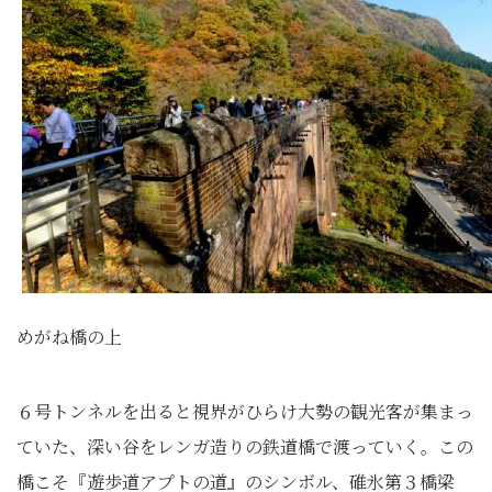
めがね橋の上
６号トンネルを出ると視界がひらけ大勢の観光客が集まっ
ていた、深い谷をレンガ造りの鉄道橋で渡っていく。この
橋こそ『遊歩道アプトの道』のシンボル、碓氷第３橋梁