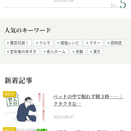
2026/07/18
No.
人気のキーワード
豊臣兄弟！
クルマ
減塩レシピ
マネー
認知症
定年後の歩き方
老人ホーム
京都
漢方
新着記事
NEW
ベッドの中で眠れず朝３時……｜
クタクタな…
2026/08/07
NEW