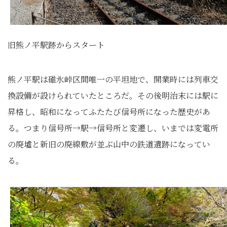
旧熊ノ平駅跡からスタート
熊ノ平駅は碓氷峠区間唯一の平坦地で、開業時には列車交
換設備が設けられていたところだ。その後明治末には駅に
昇格し、昭和になってふたたび信号所になった歴史があ
る。つまり信号所→駅→信号所と変遷し、いまでは変電所
の廃墟と新旧の廃線敷が並ぶ山中の鉄道遺跡になってい
る。