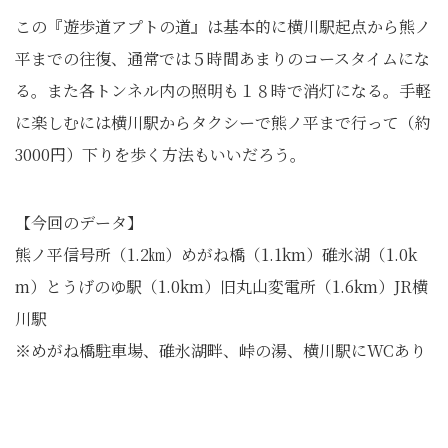
この『遊歩道アプトの道』は基本的に横川駅起点から熊ノ
平までの往復、通常では５時間あまりのコースタイムにな
る。また各トンネル内の照明も１８時で消灯になる。手軽
に楽しむには横川駅からタクシーで熊ノ平まで行って（約
3000円）下りを歩く方法もいいだろう。
【今回のデータ】
熊ノ平信号所（1.2㎞）めがね橋（1.1km）碓氷湖（1.0k
m）とうげのゆ駅（1.0km）旧丸山変電所（1.6km）JR横
川駅
※めがね橋駐車場、碓氷湖畔、峠の湯、横川駅にWCあり