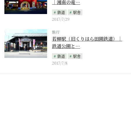
｜湘南の竜…
鉄道
駅舎
2017/7/29
旅行
若柳駅（旧くりはら田園鉄道）｜
鉄道公園と…
鉄道
駅舎
2017/7/8