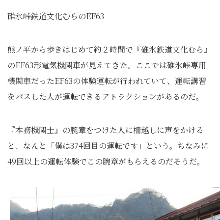
碓氷峠鉄道文化むらのEF63
熊ノ平から歩きはじめて約２時間で『碓氷鉄道文化むら』
のEF63形電気機関車が見えてきた。ここでは碓氷峠専用
機関車だったEF63の体験運転が行われていて、運転講習
をパスした人が運転できるアトラクションがあるのだ。
『本務機関士』の腕章をつけた人に柵越しに声をかける
と、なんと「僕は374回目の運転です」という。ちなみに
49回以上の運転体験でこの腕章がもらえるのだそうだ。