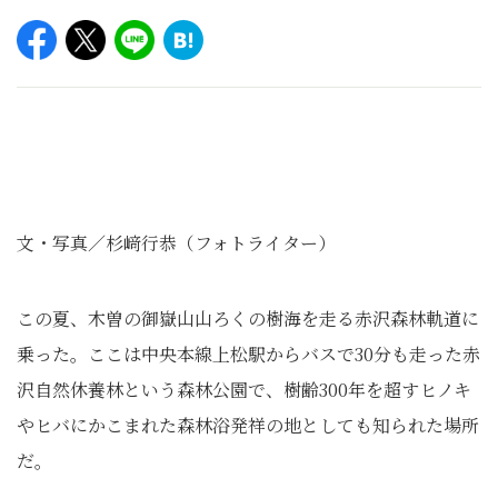
文・写真／杉﨑行恭（フォトライター）
この夏、木曽の御嶽山山ろくの樹海を走る赤沢森林軌道に
乗った。ここは中央本線上松駅からバスで30分も走った赤
沢自然休養林という森林公園で、樹齢300年を超すヒノキ
やヒバにかこまれた森林浴発祥の地としても知られた場所
だ。