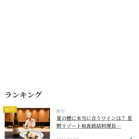
ランキング
NEW
旅行
夏の鱧に本当に合うワインは？ 星
野リゾート和食統括料理長…