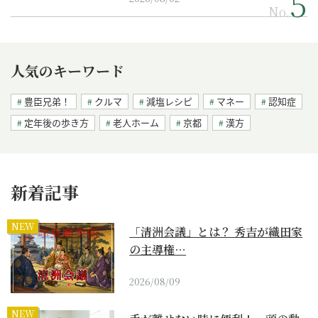
No.
人気のキーワード
豊臣兄弟！
クルマ
減塩レシピ
マネー
認知症
定年後の歩き方
老人ホーム
京都
漢方
新着記事
NEW
「清洲会議」とは？ 秀吉が織田家
の主導権…
2026/08/09
NEW