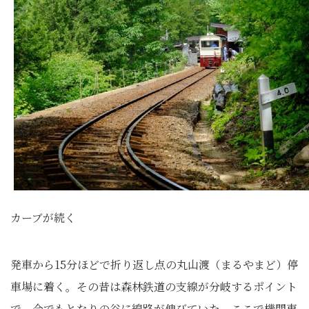
カーブが続く
発車から15分ほどで折り返し点の丸山渡（まるやまど）停
車場に着く。その昔は森林鉄道の支線が分岐するポイント
で、今でもとなりの谷に線路が伸びていた。ここで機関車