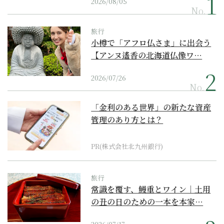
2026/08/05
No.
旅行
小樽で「アフロ仏さま」に出会う
【アンヌ遙香の北海道仏像ワ…
2026/07/26
No.
「金利のある世界」の新たな資産
管理のあり方とは？
PR(株式会社北九州銀行)
旅行
常識を覆す、鰻重とワイン｜土用
の丑の日のための一本を本家…