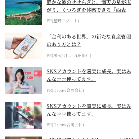
静かな波のせせらぎと、満天の星が広
がり、くつろぎを体感できる『西表島
ホテル by...
PR(星野リゾート)
「金利のある世界」の新たな資産管理
のあり方とは？
PR(株式会社北九州銀行)
SNSアカウントを着実に成長。実はみ
んなココ使ってます。
PR(Dreaw合同会社)
SNSアカウントを着実に成長。実はみ
んなココ使ってます。
PR(Dreaw合同会社)