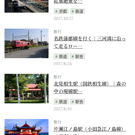
紅葉絶景を…
京都
鉄道
2017/10/27
旅行
名鉄蒲郡線を行く｜三河湾に沿っ
て走るロー…
鉄道
駅舎
2017/8/26
旅行
北見相生駅（国鉄相生線）｜森の
中の廃線駅…
鉄道
駅舎
2017/8/10
旅行
片瀬江ノ島駅（小田急江ノ島線）