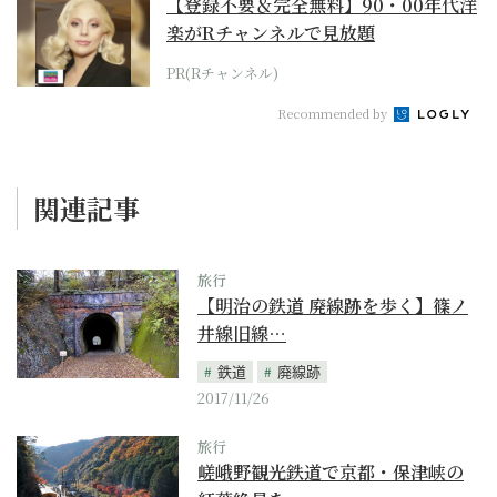
【登録不要＆完全無料】90・00年代洋
楽がRチャンネルで見放題
PR(Rチャンネル)
Recommended by
関連記事
旅行
【明治の鉄道 廃線跡を歩く】篠ノ
井線旧線…
鉄道
廃線跡
2017/11/26
旅行
嵯峨野観光鉄道で京都・保津峡の