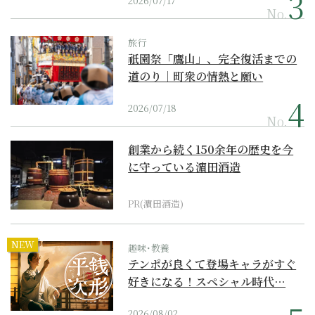
2026/07/17
No.
旅行
祇園祭「鷹山」、完全復活までの
道のり｜町衆の情熱と願い
2026/07/18
No.
創業から続く150余年の歴史を今
に守っている濵田酒造
PR(濵田酒造)
NEW
趣味･教養
テンポが良くて登場キャラがすぐ
好きになる！スペシャル時代…
2026/08/02