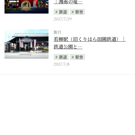
｜湘南の竜…
鉄道
駅舎
2017/7/29
旅行
若柳駅（旧くりはら田園鉄道）｜
鉄道公園と…
鉄道
駅舎
2017/7/8