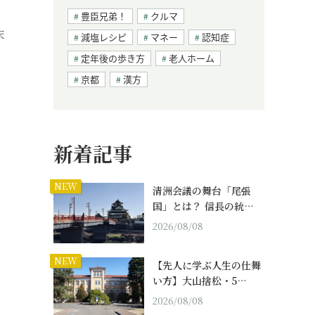
豊臣兄弟！
クルマ
天
減塩レシピ
マネー
認知症
定年後の歩き方
老人ホーム
京都
漢方
新着記事
NEW
清洲会議の舞台「尾張
国」とは？ 信長の統…
2026/08/08
NEW
【先人に学ぶ人生の仕舞
い方】大山捨松・5…
2026/08/08