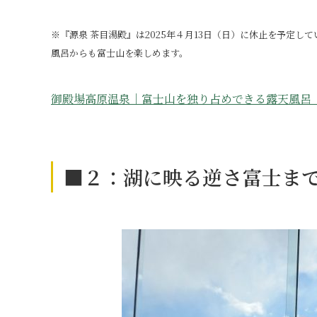
※『源泉 茶目湯殿』は2025年４月13日（日）に休止を予定し
風呂からも富士山を楽しめます。
御殿場高原温泉｜富士山を独り占めできる露天風呂【
■２：湖に映る逆さ富士ま