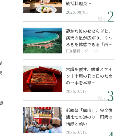
統括料理長…
2026/08/05
No.
静かな波のせせらぎと、
満天の星が広がり、くつ
ろぎを体感できる『西表
島ホテル by...
PR(星野リゾート)
温
常識を覆す、鰻重とワイ
惚
ン｜土用の丑の日のため
の一本を本家…
2026/07/17
No.
惑
祇園祭「鷹山」、完全復
活までの道のり｜町衆の
情熱と願い
2026/07/18