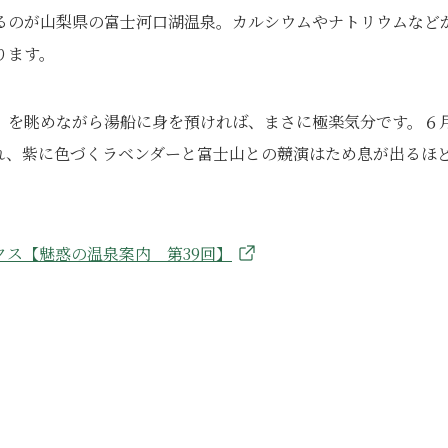
るのが山梨県の富士河口湖温泉。カルシウムやナトリウムなど
ります。
」を眺めながら湯船に身を預ければ、まさに極楽気分です。６
れ、紫に色づくラベンダーと富士山との競演はため息が出るほ
ス【魅惑の温泉案内 第39回】