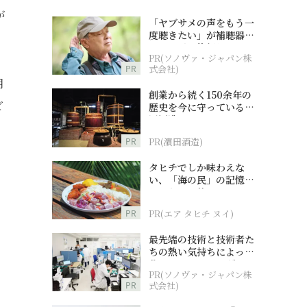
が
「ヤブサメの声をもう一
度聴きたい」が補聴器チ
ャレンジの後押しに
PR(ソノヴァ・ジャパン株
PR
式会社)
月
創業から続く150余年の
ど
歴史を今に守っている濵
田酒造
PR
PR(濵田酒造)
タヒチでしか味わえな
い、「海の民」の記憶へ
とつながる旅
PR
PR(エア タヒチ ヌイ)
最先端の技術と技術者た
ちの熱い気持ちによって
作られているオーダーメ
PR(ソノヴァ・ジャパン株
イド補聴器
PR
式会社)