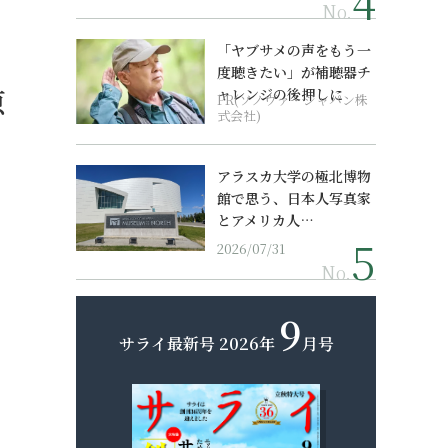
No.
「ヤブサメの声をもう一
度聴きたい」が補聴器チ
原
ャレンジの後押しに
PR(ソノヴァ・ジャパン株
式会社)
アラスカ大学の極北博物
館で思う、日本人写真家
とアメリカ人…
2026/07/31
No.
9
サライ最新号
2026年
月号