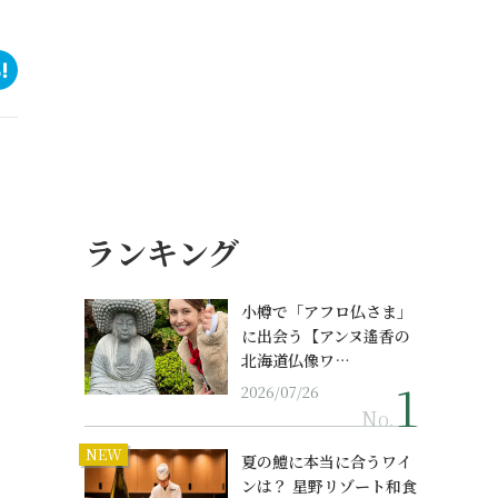
ランキング
小樽で「アフロ仏さま」
に出会う【アンヌ遙香の
北海道仏像ワ…
2026/07/26
No.
NEW
夏の鱧に本当に合うワイ
ンは？ 星野リゾート和食