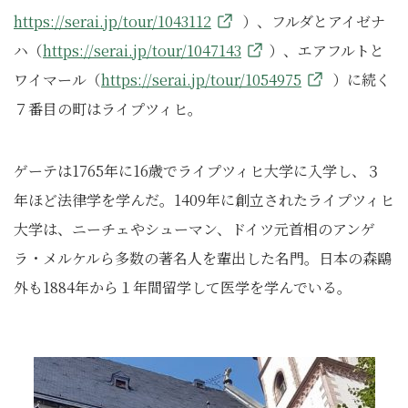
https://serai.jp/tour/1043112
）、フルダとアイゼナ
ハ（
https://serai.jp/tour/1047143
）、エアフルトと
ワイマール（
https://serai.jp/tour/1054975
）に続く
７番目の町はライプツィヒ。
ゲーテは1765年に16歳でライプツィヒ大学に入学し、３
年ほど法律学を学んだ。1409年に創立されたライプツィヒ
大学は、ニーチェやシューマン、ドイツ元首相のアンゲ
ラ・メルケルら多数の著名人を輩出した名門。日本の森鷗
外も1884年から１年間留学して医学を学んでいる。