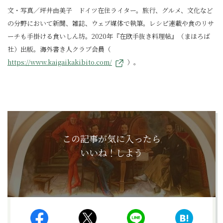
文・写真／坪井由美子 ドイツ在住ライター。旅行、グルメ、文化など
の分野において新聞、雑誌、ウェブ媒体で執筆。レシピ連載や食のリサ
ーチも手掛ける食いしん坊。2020年『在欧手抜き料理帖』（まほろば
社）出版。海外書き人クラブ会員（
https://www.kaigaikakibito.com/
）。
この記事が気に入ったら
いいね！しよう