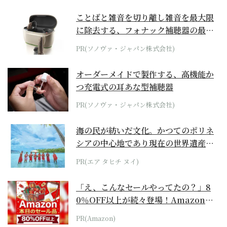
ことばと雑音を切り離し雑音を最大限
に除去する、フォナック補聴器の最上
位モデル
PR(ソノヴァ・ジャパン株式会社)
オーダーメイドで製作する、高機能か
つ充電式の耳あな型補聴器
PR(ソノヴァ・ジャパン株式会社)
海の民が紡いだ文化。かつてのポリネ
シアの中心地であり現在の世界遺産か
らみえてくる...
PR(エア タヒチ ヌイ)
「え、こんなセールやってたの？」8
0％OFF以上が続々登場！Amazonの
本気が...
PR(Amazon)