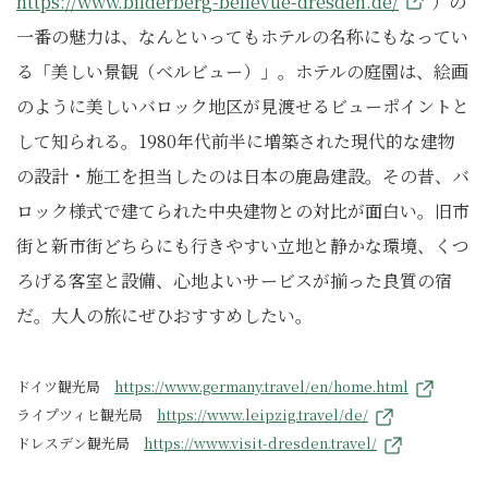
https://www.bilderberg-bellevue-dresden.de/
）の
一番の魅力は、なんといってもホテルの名称にもなってい
る「美しい景観（ベルビュー）」。ホテルの庭園は、絵画
のように美しいバロック地区が見渡せるビューポイントと
して知られる。1980年代前半に増築された現代的な建物
の設計・施工を担当したのは日本の鹿島建設。その昔、バ
ロック様式で建てられた中央建物との対比が面白い。旧市
街と新市街どちらにも行きやすい立地と静かな環境、くつ
ろげる客室と設備、心地よいサービスが揃った良質の宿
だ。大人の旅にぜひおすすめしたい。
ドイツ観光局
https://www.germany.travel/en/home.html
ライプツィヒ観光局
https://www.leipzig.travel/de/
ドレスデン観光局
https://www.visit-dresden.travel/