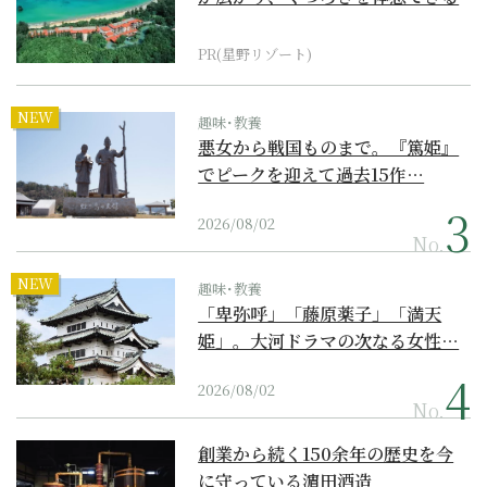
『西表島ホテル by...
PR(星野リゾート)
NEW
趣味･教養
悪女から戦国ものまで。『篤姫』
でピークを迎えて過去15作…
2026/08/02
No.
NEW
趣味･教養
「卑弥呼」「藤原薬子」「満天
姫」。大河ドラマの次なる女性…
2026/08/02
No.
創業から続く150余年の歴史を今
に守っている濵田酒造