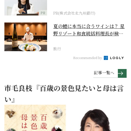
PR
PR(株式会社北九州銀行)
夏の鱧に本当に合うワインは？ 星
野リゾート和食統括料理長が検証
【ワイン×和食 至...
旅行
Recommended by
記事一覧へ
市毛良枝『百歳の景色見たいと母は言
い』