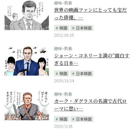
趣味･教養
世界の映画ファンにとっても宝だ
った俳優、…
映画
日本映画
2021/10/15
趣味･教養
ショーン・コネリー主演の“面白す
ぎる日本…
映画
日本映画
2020/11/14
趣味･教養
カーク・ダグラスの名演で古代ロ
ーマに思い…
映画
日本映画
2020/3/18