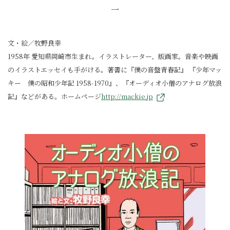
一
文・絵／牧野良幸
1958年 愛知県岡崎市生まれ。イラストレーター、版画家。音楽や映画
のイラストエッセイも手がける。著書に『僕の音盤青春記』 『少年マッ
キー 僕の昭和少年記 1958-1970』、『オーディオ小僧のアナログ放浪
記』などがある。ホームページ
http://mackie.jp