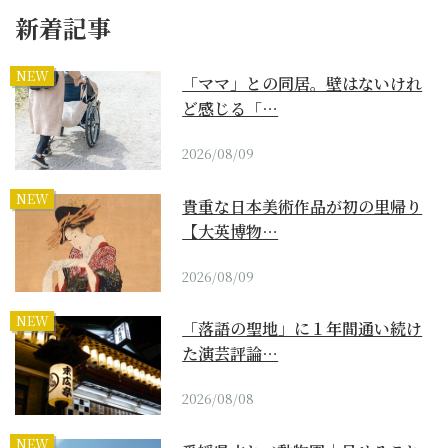
新着記事
NEW
「ママ」との同居。壁はないけれ
ど感じる「…
2026/08/09
NEW
貴重な日本美術作品が初の里帰り
【大英博物…
2026/08/09
NEW
「落語の聖地」に１年間通い続け
た演芸評論…
2026/08/08
NEW