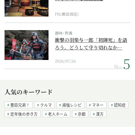
PR(濵田酒造)
趣味･教養
衝撃の羽柴与一郎「初陣死」を語
ろう。どうして守り切れなか…
2026/07/26
No.
人気のキーワード
豊臣兄弟！
クルマ
減塩レシピ
マネー
認知症
定年後の歩き方
老人ホーム
京都
漢方