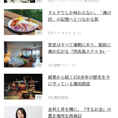
PR
PR(ソノヴァ・ジャパン株式会社)
タヒチでしか味わえない、「海の
民」の記憶へとつながる旅
PR
PR(エア タヒチ ヌイ)
客室はすべて海側にあり、眼前に
海が広がる『西表島ホテル by 星
野リゾート』
PR
PR(星野リゾート)
創業から続く150余年の歴史を今
に守っている濵田酒造
PR
PR(濵田酒造)
金利上昇を機に、『守るお金』の
置き場所を再検討