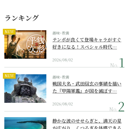
ランキング
NEW
趣味･教養
テンポが良くて登場キャラがすぐ
好きになる！スペシャル時代…
2026/08/02
No.
NEW
趣味･教養
戦国大名・武田信玄の事績を描い
た『甲陽軍鑑』が国を滅ぼす…
2026/08/02
No.
静かな波のせせらぎと、満天の星
が広がり、くつろぎを体感できる