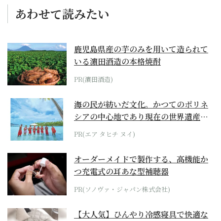
あわせて読みたい
鹿児島県産の芋のみを用いて造られて
いる濵田酒造の本格焼酎
PR(濵田酒造)
海の民が紡いだ文化。かつてのポリネ
シアの中心地であり現在の世界遺産か
らみえてくる...
PR(エア タヒチ ヌイ)
オーダーメイドで製作する、高機能か
つ充電式の耳あな型補聴器
PR(ソノヴァ・ジャパン株式会社)
【大人気】ひんやり冷感寝具で快適な