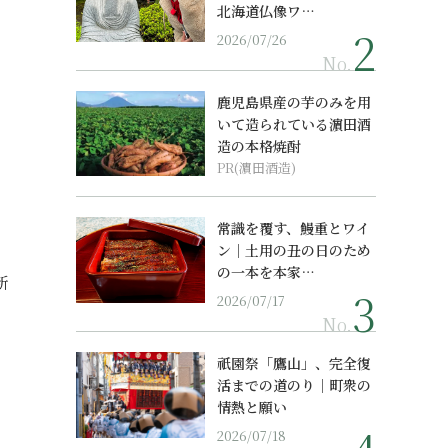
北海道仏像ワ…
2026/07/26
No.
鹿児島県産の芋のみを用
いて造られている濵田酒
造の本格焼酎
PR(濵田酒造)
常識を覆す、鰻重とワイ
ン｜土用の丑の日のため
の一本を本家…
断
2026/07/17
No.
祇園祭「鷹山」、完全復
活までの道のり｜町衆の
情熱と願い
2026/07/18