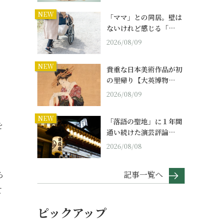
NEW
「ママ」との同居。壁は
ないけれど感じる「…
2026/08/09
NEW
貴重な日本美術作品が初
の里帰り【大英博物…
2026/08/09
NEW
「落語の聖地」に１年間
を
通い続けた演芸評論…
2026/08/08
記事一覧へ
ら
て
ピックアップ