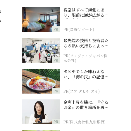
客室はすべて海側にあ
ロ
り、眼前に海が広がる
『西表島ホテル by 星野
か
リゾート』
PR
PR(星野リゾート)
最先端の技術と技術者た
ちの熱い気持ちによって
作られているオーダーメ
PR(ソノヴァ・ジャパン株
イド補聴器
PR
式会社)
タヒチでしか味わえな
い、「海の民」の記憶へ
とつながる旅
PR
PR(エア タヒチ ヌイ)
金利上昇を機に、『守る
お金』の置き場所を再検
討
PR
PR(株式会社北九州銀行)