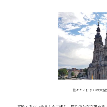
堂々たる佇まいの大聖
宮殿と向かい合うように建ち、圧倒的な存在感を放