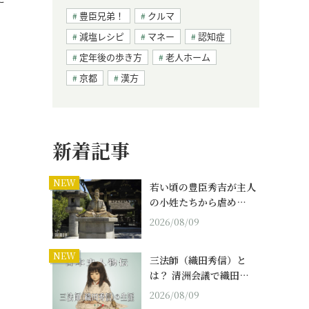
豊臣兄弟！
クルマ
減塩レシピ
マネー
認知症
定年後の歩き方
老人ホーム
京都
漢方
新着記事
NEW
若い頃の豊臣秀吉が主人
の小姓たちから虐め…
2026/08/09
NEW
三法師（織田秀信）と
は？ 清洲会議で織田…
2026/08/09