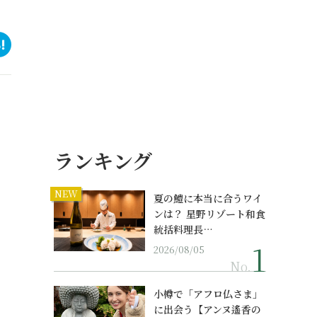
ランキング
NEW
夏の鱧に本当に合うワイ
ンは？ 星野リゾート和食
統括料理長…
2026/08/05
No.
小樽で「アフロ仏さま」
に出会う【アンヌ遙香の