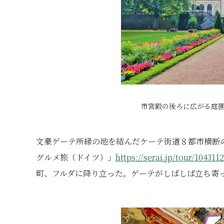
市宮殿の後ろに広がる庭
文豪ゲーテ所縁の地を結んだケーテ街道８都市横断
グルメ旅（ドイツ）」
https://serai.jp/tour/1043112
町、フルダに降り立った。ゲーテがしばしば立ち寄