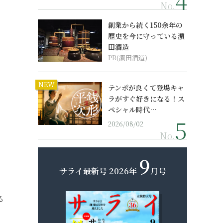
No.
創業から続く150余年の
歴史を今に守っている濵
田酒造
PR(濵田酒造)
NEW
テンポが良くて登場キャ
ラがすぐ好きになる！ス
ペシャル時代…
2026/08/02
No.
9
サライ最新号
2026年
月号
る