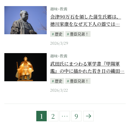
趣味･教養
会津90万石を領した蒲生氏郷は、
徳川家康をなぜ天下人の器では…
歴史
豊臣兄弟！
2026/3/29
趣味･教養
武田氏にまつわる軍学書『甲陽軍
鑑』の中に描かれた若き日の織田…
歴史
豊臣兄弟！
2026/3/22
1
2
…
9