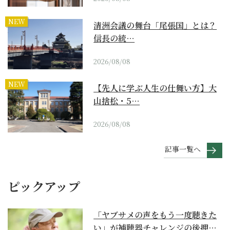
NEW
清洲会議の舞台「尾張国」とは？
信長の統…
2026/08/08
NEW
【先人に学ぶ人生の仕舞い方】大
山捨松・5…
2026/08/08
記事一覧へ
ピックアップ
「ヤブサメの声をもう一度聴きた
い」が補聴器チャレンジの後押し