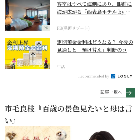
客室はすべて海側にあり、眼前に
海が広がる『西表島ホテル by 星
野リゾート』
PR
PR(星野リゾート)
定期預金金利はどうなる？ 今後の
見通しと「預け替え」判断のコツ
【お金の学校】
生活
Recommended by
記事一覧へ
市毛良枝『百歳の景色見たいと母は言
い』