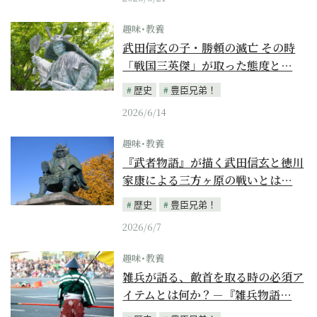
趣味･教養
武田信玄の子・勝頼の滅亡 その時
「戦国三英傑」が取った態度と…
歴史
豊臣兄弟！
2026/6/14
趣味･教養
『武者物語』が描く武田信玄と徳川
家康による三方ヶ原の戦いとは…
歴史
豊臣兄弟！
2026/6/7
趣味･教養
雑兵が語る、敵首を取る時の必須ア
イテムとは何か？－『雑兵物語…