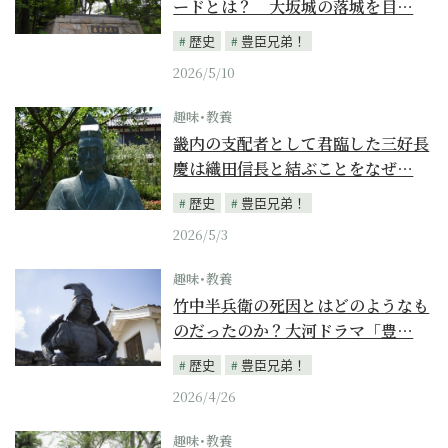
ードとは？ 大坂城の落城を目…
歴史
豊臣兄弟！
2026/5/10
趣味･教養
畿内の支配者として君臨した三好長
慶は織田信長と結ぶことをなぜ…
歴史
豊臣兄弟！
2026/5/3
趣味･教養
竹中半兵衛の死因とはどのようなも
のだったのか？大河ドラマ「豊…
歴史
豊臣兄弟！
2026/4/26
趣味･教養