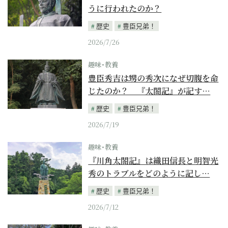
うに行われたのか？
歴史
豊臣兄弟！
2026/7/26
趣味･教養
豊臣秀吉は甥の秀次になぜ切腹を命
じたのか？ 『太閤記』が記す…
歴史
豊臣兄弟！
2026/7/19
趣味･教養
『川角太閤記』は織田信長と明智光
秀のトラブルをどのように記し…
歴史
豊臣兄弟！
2026/7/12