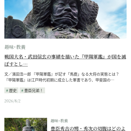
趣味･教養
戦国大名・武田信玄の事績を描いた『甲陽軍鑑』が国を滅
ぼすとし…
文／濱田浩一郎 『甲陽軍鑑』が記す「馬鹿」なる大将の実態とは？
『甲陽軍鑑』は江戸時代初期に成立した軍書であり、甲斐国の…
歴史
豊臣兄弟！
2026/8/2
趣味･教養
豊臣秀吉の甥・秀次の切腹はどのよ