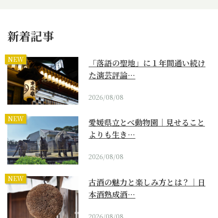
新着記事
NEW
「落語の聖地」に１年間通い続け
た演芸評論…
2026/08/08
NEW
愛媛県立とべ動物園｜見せること
よりも生き…
2026/08/08
NEW
古酒の魅力と楽しみ方とは？｜日
本酒熟成酒…
2026/08/08