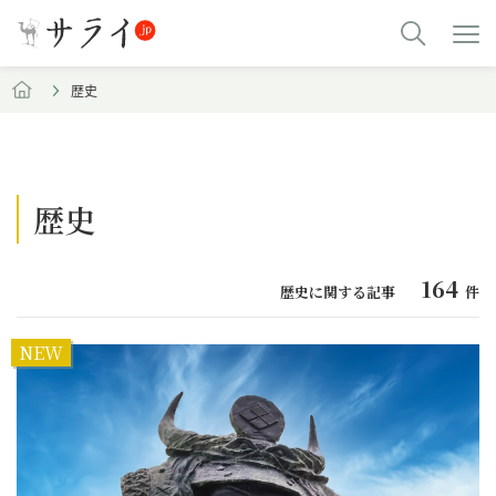
歴史
歴史
164
歴史に関する記事
件
NEW