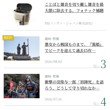
ことばと雑音を切り離し雑音を最
大限に除去する、フォナック補聴
器の最上位モデル
PR(ソノヴァ・ジャパン株式会社)
NEW
趣味･教養
悪女から戦国ものまで。『篤姫』
でピークを迎えて過去15作…
2026/08/02
No.
趣味･教養
衝撃の羽柴与一郎「初陣死」を語
ろう。どうして守り切れなか…
2026/07/26
No.