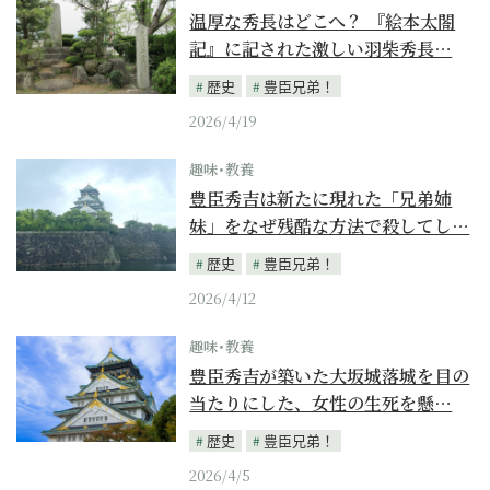
温厚な秀長はどこへ？ 『絵本太閤
記』に記された激しい羽柴秀長…
歴史
豊臣兄弟！
2026/4/19
趣味･教養
豊臣秀吉は新たに現れた「兄弟姉
妹」をなぜ残酷な方法で殺してし…
歴史
豊臣兄弟！
2026/4/12
趣味･教養
豊臣秀吉が築いた大坂城落城を目の
当たりにした、女性の生死を懸…
歴史
豊臣兄弟！
2026/4/5