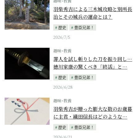
趣味･教養
羽柴秀吉による三木城攻略と別所長
治とその城兵の運命とは？
歴史
豊臣兄弟！
2026/7/5
趣味･教養
罪人を試し斬りした刀を振り回し…
徳川家康の驚くべき「終活」と…
歴史
豊臣兄弟！
2026/6/28
趣味･教養
羽柴秀吉が贈った膨大な数のお歳暮
に主君・織田信長はどのような…
歴史
豊臣兄弟！
2026/6/21