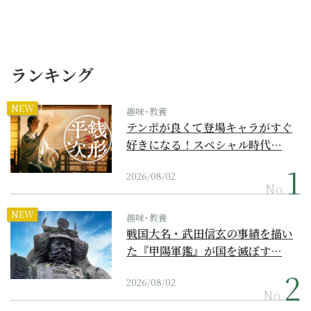
ランキング
NEW
趣味･教養
テンポが良くて登場キャラがすぐ
好きになる！スペシャル時代…
2026/08/02
No.
NEW
趣味･教養
戦国大名・武田信玄の事績を描い
た『甲陽軍鑑』が国を滅ぼす…
2026/08/02
No.