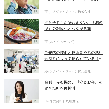
に
PR
PR(ソノヴァ・ジャパン株式会社)
タヒチでしか味わえない、「海の
民」の記憶へとつながる旅
PR
PR(エア タヒチ ヌイ)
最先端の技術と技術者たちの熱い
気持ちによって作られているオー
ダーメイド補聴器
PR
PR(ソノヴァ・ジャパン株式会社)
金利上昇を機に、『守るお金』の
置き場所を再検討
PR
PR(株式会社北九州銀行)