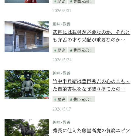
歴史
豊臣兄弟！
2026/5/31
趣味･教養
武将には武勇が必要なのか、それと
も弁舌の才や采配が重要なのか…
歴史
豊臣兄弟！
2026/5/24
趣味･教養
竹中半兵衛は豊臣秀吉の心のこもっ
た自筆書状をなぜ破り捨てたの…
歴史
豊臣兄弟！
2026/5/17
趣味･教養
秀長に仕えた藤堂高虎の貧窮エピソ