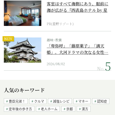
客室はすべて海側にあり、眼前に
海が広がる『西表島ホテル by 星
野リゾート』
PR(星野リゾート)
NEW
趣味･教養
「卑弥呼」「藤原薬子」「満天
姫」。大河ドラマの次なる女性…
2026/08/02
No.
人気のキーワード
豊臣兄弟！
クルマ
減塩レシピ
マネー
認知症
定年後の歩き方
老人ホーム
京都
漢方