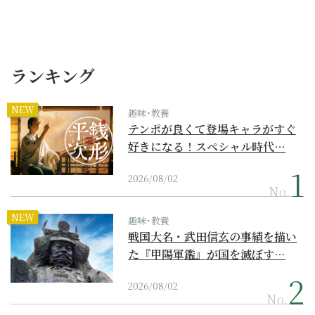
ランキング
NEW
趣味･教養
テンポが良くて登場キャラがすぐ
好きになる！スペシャル時代…
2026/08/02
No.
NEW
趣味･教養
戦国大名・武田信玄の事績を描い
た『甲陽軍鑑』が国を滅ぼす…
2026/08/02
No.