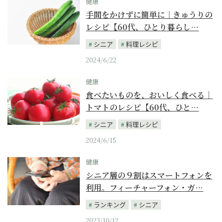
健康
手間をかけずに簡単に｜きゅうりの
レシピ【60代、ひとり暮らし…
シニア
料理レシピ
2024/6/22
健康
食べたいものを、おいしく食べる｜
トマトのレシピ【60代、ひと…
シニア
料理レシピ
2024/6/15
健康
シニア層の９割はスマートフォンを
利用。フィーチャーフォン・ガ…
ランキング
シニア
2023/10/12