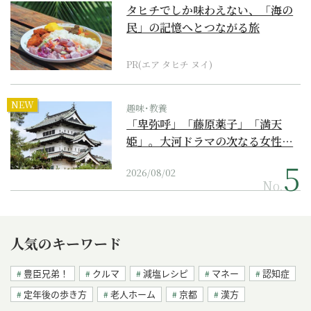
タヒチでしか味わえない、「海の
民」の記憶へとつながる旅
PR(エア タヒチ ヌイ)
NEW
趣味･教養
「卑弥呼」「藤原薬子」「満天
姫」。大河ドラマの次なる女性…
2026/08/02
No.
人気のキーワード
豊臣兄弟！
クルマ
減塩レシピ
マネー
認知症
定年後の歩き方
老人ホーム
京都
漢方