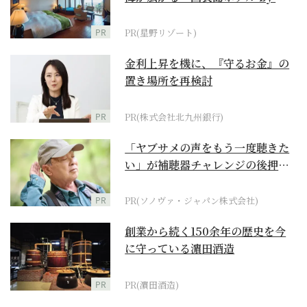
野リゾート』
PR
PR(星野リゾート)
金利上昇を機に、『守るお金』の
置き場所を再検討
PR
PR(株式会社北九州銀行)
「ヤブサメの声をもう一度聴きた
い」が補聴器チャレンジの後押し
に
PR
PR(ソノヴァ・ジャパン株式会社)
創業から続く150余年の歴史を今
に守っている濵田酒造
PR
PR(濵田酒造)