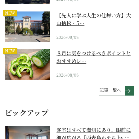
NEW
【先人に学ぶ人生の仕舞い方】大
山捨松・5…
2026/08/08
NEW
８月に気をつけるべきポイントと
おすすめレ…
2026/08/08
記事一覧へ
ピックアップ
客室はすべて海側にあり、眼前に
海が広がる『西表島ホテル by 星