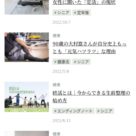
女性に聞いた「定活」の現状
シニア
定年後
2022/10/7
健康
90歳の大村崑さんが自分史上もっ
とも「元気ハツラツ」な理由
健康法
シニア
2022/5/8
健康
終活とは｜今からできる生前整理の
始め方
エンディングノート
シニア
2021/8/13
健康