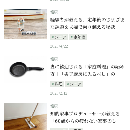
健康
経験者が教える、定年後のさまざま
な課題を夫婦で乗り越える秘訣…
シニア
定年後
2023/4/22
健康
妻に歓迎される「家庭料理」の始め
方｜「男子厨房に入るべし」の…
料理
シニア
2023/2/12
健康
知的家事プロデューサーが教える
「60歳からの疲れない家事のし…