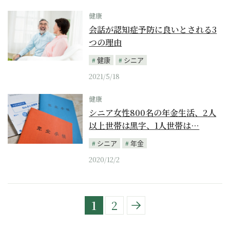
健康
会話が認知症予防に良いとされる3
つの理由
健康
シニア
2021/5/18
健康
シニア女性800名の年金生活、2人
以上世帯は黒字、1人世帯は…
シニア
年金
2020/12/2
1
2