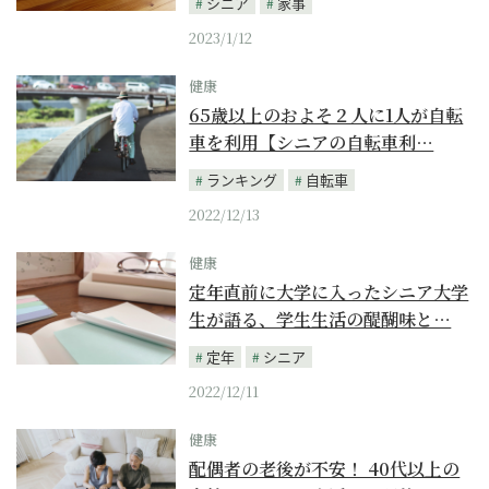
シニア
家事
2023/1/12
健康
65歳以上のおよそ２人に1人が自転
車を利用【シニアの自転車利…
ランキング
自転車
2022/12/13
健康
定年直前に大学に入ったシニア大学
生が語る、学生生活の醍醐味と…
定年
シニア
2022/12/11
健康
配偶者の老後が不安！ 40代以上の