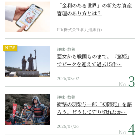
「金利のある世界」の新たな資産
管理のあり方とは？
PR(株式会社北九州銀行)
NEW
趣味･教養
悪女から戦国ものまで。『篤姫』
でピークを迎えて過去15作…
2026/08/02
No.
趣味･教養
衝撃の羽柴与一郎「初陣死」を語
ろう。どうして守り切れなか…
2026/07/26
No.