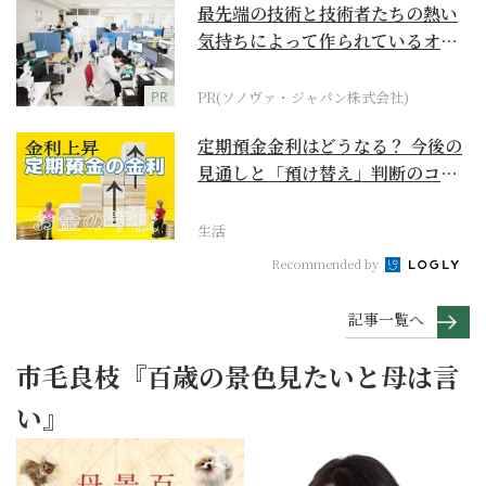
最先端の技術と技術者たちの熱い
気持ちによって作られているオー
ダーメイド補聴器
PR
PR(ソノヴァ・ジャパン株式会社)
定期預金金利はどうなる？ 今後の
見通しと「預け替え」判断のコツ
【お金の学校】
生活
Recommended by
記事一覧へ
市毛良枝『百歳の景色見たいと母は言
い』