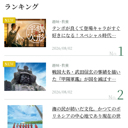
ランキング
NEW
趣味･教養
テンポが良くて登場キャラがすぐ
好きになる！スペシャル時代…
2026/08/02
No.
NEW
趣味･教養
戦国大名・武田信玄の事績を描い
た『甲陽軍鑑』が国を滅ぼす…
2026/08/02
No.
海の民が紡いだ文化。かつてのポ
リネシアの中心地であり現在の世
界遺産からみえてくる...