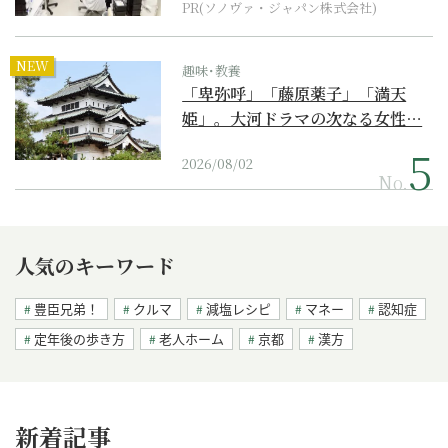
PR(ソノヴァ・ジャパン株式会社)
NEW
趣味･教養
「卑弥呼」「藤原薬子」「満天
姫」。大河ドラマの次なる女性…
2026/08/02
No.
人気のキーワード
豊臣兄弟！
クルマ
減塩レシピ
マネー
認知症
定年後の歩き方
老人ホーム
京都
漢方
新着記事