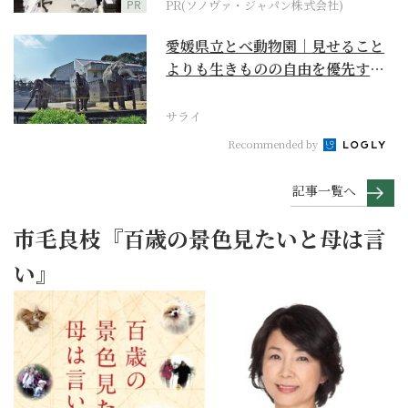
PR
PR(ソノヴァ・ジャパン株式会社)
愛媛県立とべ動物園｜見せること
よりも生きものの自由を優先する
『動物中心主義』のあ...
サライ
Recommended by
記事一覧へ
市毛良枝『百歳の景色見たいと母は言
い』