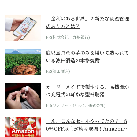
「金利のある世界」の新たな資産管理
のあり方とは？
PR(株式会社北九州銀行)
鹿児島県産の芋のみを用いて造られて
いる濵田酒造の本格焼酎
PR(濵田酒造)
オーダーメイドで製作する、高機能か
つ充電式の耳あな型補聴器
PR(ソノヴァ・ジャパン株式会社)
「え、こんなセールやってたの？」8
0％OFF以上が続々登場！Amazonの
本気が...