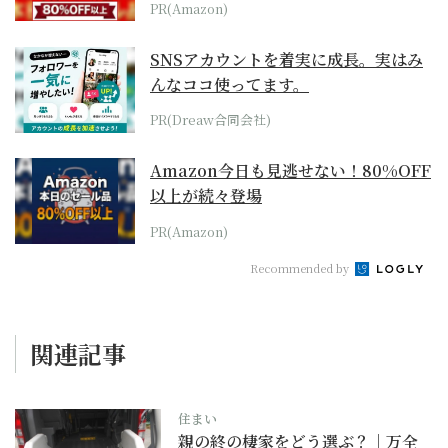
PR(Amazon)
SNSアカウントを着実に成長。実はみ
んなココ使ってます。
PR(Dreaw合同会社)
Amazon今日も見逃せない！80%OFF
以上が続々登場
PR(Amazon)
Recommended by
関連記事
住まい
親の終の棲家をどう選ぶ？｜万全