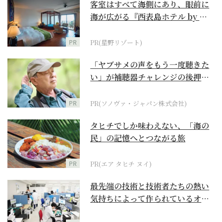
客室はすべて海側にあり、眼前に
海が広がる『西表島ホテル by 星
野リゾート』
PR
PR(星野リゾート)
「ヤブサメの声をもう一度聴きた
い」が補聴器チャレンジの後押し
に
PR
PR(ソノヴァ・ジャパン株式会社)
タヒチでしか味わえない、「海の
民」の記憶へとつながる旅
PR
PR(エア タヒチ ヌイ)
最先端の技術と技術者たちの熱い
気持ちによって作られているオー
ダーメイド補聴器