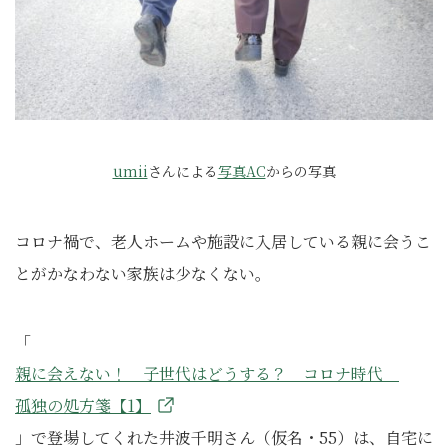
umii
さんによる
写真AC
からの写真
コロナ禍で、老人ホームや施設に入居している親に会うこ
とがかなわない家族は少なくない。
「
親に会えない！ 子世代はどうする？ コロナ時代
孤独の処方箋【1】
」で登場してくれた井波千明さん（仮名・55）は、自宅に