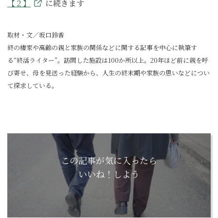
【２】
に続きます
取材・文／坂口鈴香
終の棲家や高齢の親と家族の関係などに関する記事を中心に執筆す
る“終活ライター”。訪問した施設は100か所以上。20年ほど前に親を呼
び寄せ、母を見送った経験から、人生の終末期や家族の思いなどについ
て探求している。
この記事が気に入ったら
いいね！しよう