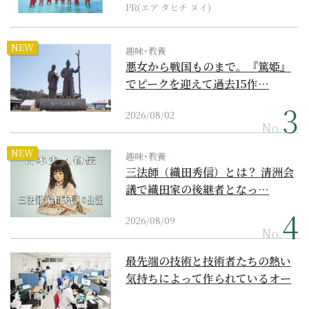
PR(エア タヒチ ヌイ)
NEW
趣味･教養
悪女から戦国ものまで。『篤姫』
でピークを迎えて過去15作…
2026/08/02
No.
NEW
趣味･教養
三法師（織田秀信）とは？ 清洲会
議で織田家の後継者となっ…
2026/08/09
No.
最先端の技術と技術者たちの熱い
気持ちによって作られているオー
ダーメイド補聴器