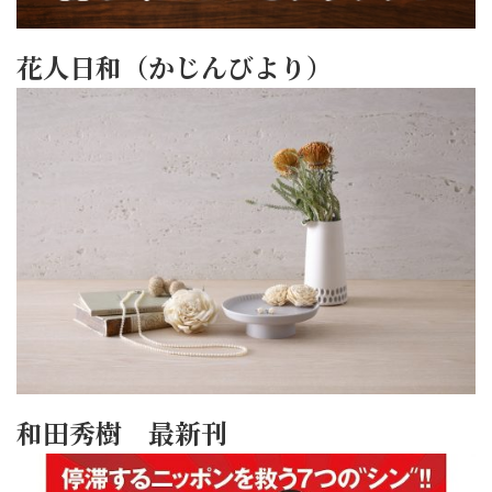
花人日和（かじんびより）
和田秀樹 最新刊