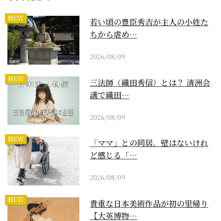
NEW
若い頃の豊臣秀吉が主人の小姓た
ちから虐め…
2026/08/09
NEW
三法師（織田秀信）とは？ 清洲会
議で織田…
2026/08/09
NEW
「ママ」との同居。壁はないけれ
ど感じる「…
2026/08/09
NEW
貴重な日本美術作品が初の里帰り
【大英博物…