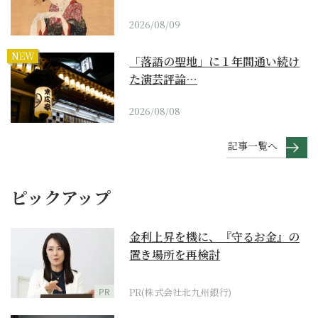
2026/08/09
NEW
「落語の聖地」に１年間通い続け
た演芸評論…
2026/08/08
記事一覧へ
ピックアップ
金利上昇を機に、『守るお金』の
置き場所を再検討
PR
PR(株式会社北九州銀行)