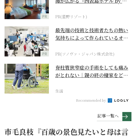
海が広がる『西表島ホテル by 星
野リゾート』
PR
PR(星野リゾート)
最先端の技術と技術者たちの熱い
気持ちによって作られているオー
ダーメイド補聴器
PR
PR(ソノヴァ・ジャパン株式会社)
脊柱管狭窄症の手術をしても痛み
がとれない｜親の終の棲家をどう
選ぶ？【２】
生活
Recommended by
記事一覧へ
市毛良枝『百歳の景色見たいと母は言