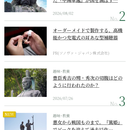
た『甲陽軍鑑』が国を滅ぼす…
2026/08/02
No.
オーダーメイドで製作する、高機
能かつ充電式の耳あな型補聴器
PR(ソノヴァ・ジャパン株式会社)
趣味･教養
豊臣秀吉の甥・秀次の切腹はどの
ように行われたのか？
2026/07/26
No.
NEW
趣味･教養
悪女から戦国ものまで。『篤姫』
でピークを迎えて過去15作…