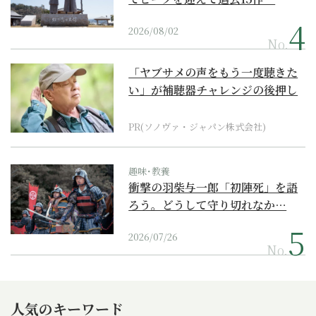
2026/08/02
No.
「ヤブサメの声をもう一度聴きた
い」が補聴器チャレンジの後押し
に
PR(ソノヴァ・ジャパン株式会社)
趣味･教養
衝撃の羽柴与一郎「初陣死」を語
ろう。どうして守り切れなか…
2026/07/26
No.
人気のキーワード