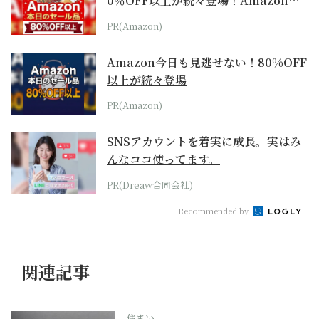
0％OFF以上が続々登場！Amazonの
本気が...
PR(Amazon)
Amazon今日も見逃せない！80%OFF
以上が続々登場
PR(Amazon)
SNSアカウントを着実に成長。実はみ
んなココ使ってます。
PR(Dreaw合同会社)
Recommended by
関連記事
住まい