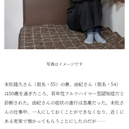
写真はイメージです
末松隆久さん（仮名・55）の妻、由紀さん（仮名・54）
は50歳を過ぎたころ、若年性アルツハイマー型認知症だと
診断された。由紀さんの症状の進行は急激だった。末松さ
んの仕事中、一人にしておくことができなくなり、近くに
ある実家で預かってもらうことにしたのだが……