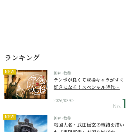
ランキング
NEW
趣味･教養
テンポが良くて登場キャラがすぐ
好きになる！スペシャル時代…
2026/08/02
No.
NEW
趣味･教養
戦国大名・武田信玄の事績を描い