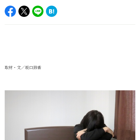
取材・文／坂口鈴香