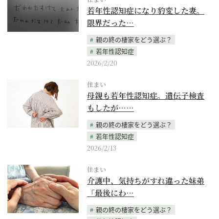
若年性認知症になり豹変した妻。
限界だった…
親の終の棲家をどう選ぶ？
若年性認知症
2026/2/20
住まい
母親も若年性認知症。遺伝子検査
もしたが……
親の終の棲家をどう選ぶ？
若年性認知症
2026/2/13
住まい
介護中、気持ちがすれ違った妹弟
「最後にわ…
親の終の棲家をどう選ぶ？