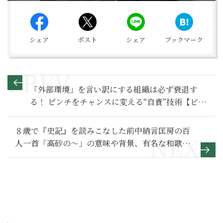
シェア
ポスト
シェア
ブックマーク
「外部環境」を言い訳にする組織は必ず衰退す
る！ ピンチをチャンスに変える“自責”技術【ビジ
ネス最前線】
８歳で『史記』を読みこなした前中納言匡房の百
人一首「高砂の～」の意味や背景、有名な和歌を
紹介【百人一首入門】