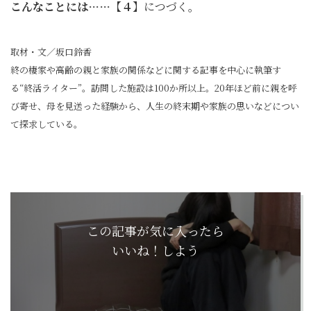
こんなことには……【４】
につづく。
取材・文／坂口鈴香
終の棲家や高齢の親と家族の関係などに関する記事を中心に執筆す
る“終活ライター”。訪問した施設は100か所以上。20年ほど前に親を呼
び寄せ、母を見送った経験から、人生の終末期や家族の思いなどについ
て探求している。
この記事が気に入ったら
いいね！しよう