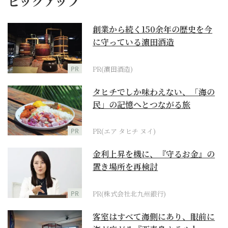
ピックアップ
創業から続く150余年の歴史を今
に守っている濵田酒造
PR
PR(濵田酒造)
タヒチでしか味わえない、「海の
民」の記憶へとつながる旅
PR
PR(エア タヒチ ヌイ)
金利上昇を機に、『守るお金』の
置き場所を再検討
PR
PR(株式会社北九州銀行)
客室はすべて海側にあり、眼前に