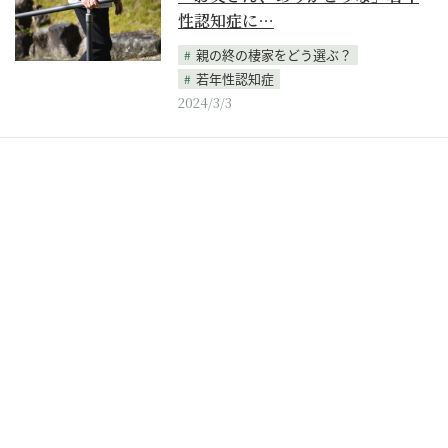
性認知症に…
親の終の棲家をどう選ぶ？
若年性認知症
2024/3/3