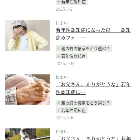
若年性認知症
2025/3/2
住まい
若年性認知症になった母。「認知
症カフェ」…
親の終の棲家をどう選ぶ？
若年性認知症
2025/2/16
住まい
「お父さん、ありがとうな」若年
性認知症に…
親の終の棲家をどう選ぶ？
若年性認知症
2024/3/10
住まい
「お父さん、ありがとうな」若年