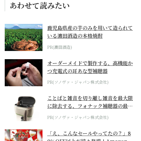
あわせて読みたい
鹿児島県産の芋のみを用いて造られて
いる濵田酒造の本格焼酎
PR(濵田酒造)
オーダーメイドで製作する、高機能か
つ充電式の耳あな型補聴器
PR(ソノヴァ・ジャパン株式会社)
ことばと雑音を切り離し雑音を最大限
に除去する、フォナック補聴器の最上
位モデル
PR(ソノヴァ・ジャパン株式会社)
「え、こんなセールやってたの？」8