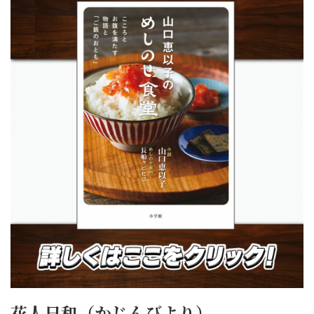
花人日和（かじんびより）