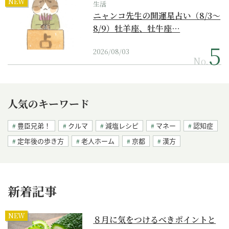
NEW
生活
ニャンコ先生の開運星占い（8/3～
8/9）牡羊座、牡牛座…
2026/08/03
No.
人気のキーワード
豊臣兄弟！
クルマ
減塩レシピ
マネー
認知症
定年後の歩き方
老人ホーム
京都
漢方
新着記事
NEW
８月に気をつけるべきポイントと