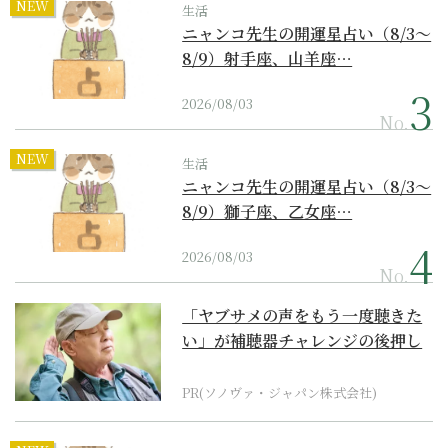
NEW
生活
ニャンコ先生の開運星占い（8/3～
8/9）射手座、山羊座…
2026/08/03
No.
NEW
生活
ニャンコ先生の開運星占い（8/3～
8/9）獅子座、乙女座…
2026/08/03
No.
「ヤブサメの声をもう一度聴きた
い」が補聴器チャレンジの後押し
に
PR(ソノヴァ・ジャパン株式会社)