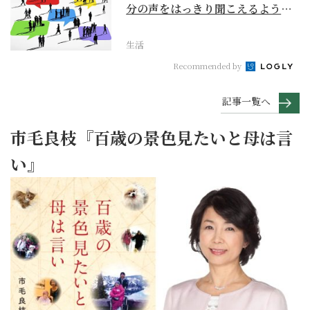
分の声をはっきり聞こえるように
するには？【ス...
生活
Recommended by
記事一覧へ
市毛良枝『百歳の景色見たいと母は言
い』