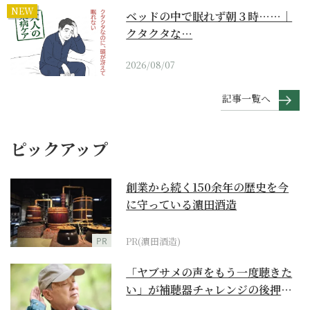
NEW
ベッドの中で眠れず朝３時……｜
クタクタな…
2026/08/07
記事一覧へ
ピックアップ
創業から続く150余年の歴史を今
に守っている濵田酒造
PR
PR(濵田酒造)
「ヤブサメの声をもう一度聴きた
い」が補聴器チャレンジの後押し
に