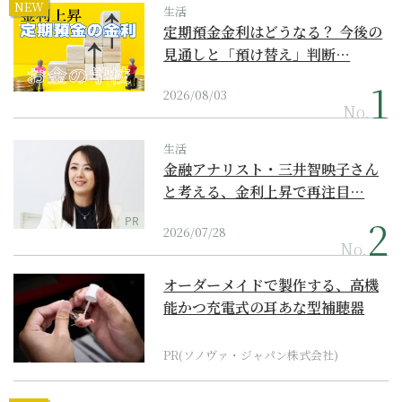
NEW
生活
定期預金金利はどうなる？ 今後の
見通しと「預け替え」判断…
2026/08/03
No.
生活
金融アナリスト・三井智映子さん
と考える、金利上昇で再注目…
PR
2026/07/28
No.
オーダーメイドで製作する、高機
能かつ充電式の耳あな型補聴器
PR(ソノヴァ・ジャパン株式会社)