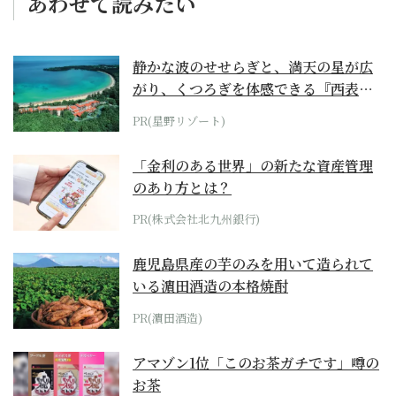
あわせて読みたい
静かな波のせせらぎと、満天の星が広
がり、くつろぎを体感できる『西表島
ホテル by...
PR(星野リゾート)
「金利のある世界」の新たな資産管理
のあり方とは？
PR(株式会社北九州銀行)
鹿児島県産の芋のみを用いて造られて
いる濵田酒造の本格焼酎
PR(濵田酒造)
アマゾン1位「このお茶ガチです」噂の
お茶