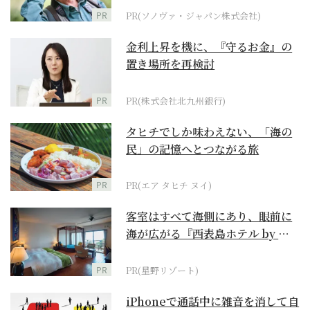
PR
PR(ソノヴァ・ジャパン株式会社)
金利上昇を機に、『守るお金』の
置き場所を再検討
PR
PR(株式会社北九州銀行)
タヒチでしか味わえない、「海の
民」の記憶へとつながる旅
PR
PR(エア タヒチ ヌイ)
客室はすべて海側にあり、眼前に
海が広がる『西表島ホテル by 星
野リゾート』
PR
PR(星野リゾート)
iPhoneで通話中に雑音を消して自