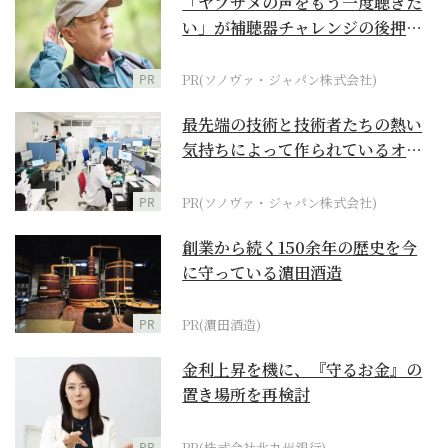
「ヤブサメの声をもう一度聴きた
い」が補聴器チャレンジの後押し
に
PR
PR(ソノヴァ・ジャパン株式会社)
最先端の技術と技術者たちの熱い
気持ちによって作られているオー
ダーメイド補聴器
PR
PR(ソノヴァ・ジャパン株式会社)
創業から続く150余年の歴史を今
に守っている濵田酒造
PR
PR(濵田酒造)
金利上昇を機に、『守るお金』の
置き場所を再検討
PR
PR(株式会社北九州銀行)