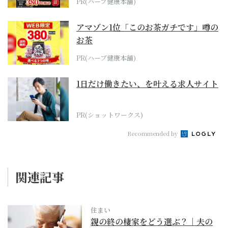
PR(ハーブ健康本舗)
アマゾン1位「このお茶ガチです」噂の
お茶
PR(ハーブ健康本舗)
1日だけ働きたい、を叶える求人サイト
PR(ショットワークス)
Recommended by
関連記事
住まい
親の終の棲家をどう選ぶ？｜夫の