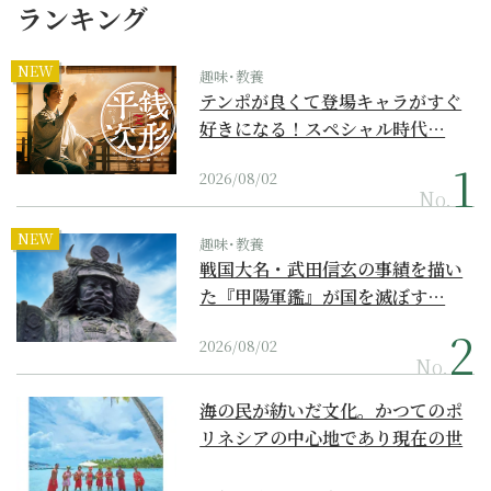
ランキング
NEW
趣味･教養
テンポが良くて登場キャラがすぐ
好きになる！スペシャル時代…
2026/08/02
No.
NEW
趣味･教養
戦国大名・武田信玄の事績を描い
た『甲陽軍鑑』が国を滅ぼす…
2026/08/02
No.
海の民が紡いだ文化。かつてのポ
リネシアの中心地であり現在の世
界遺産からみえてくる...