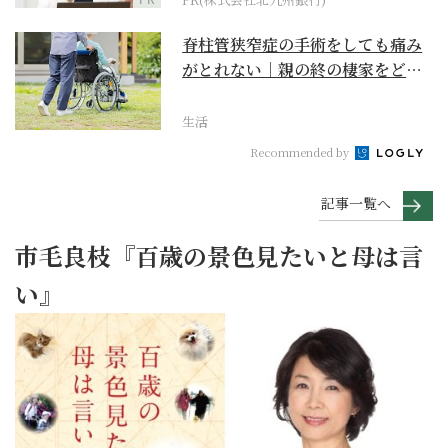
脊柱管狭窄症の手術をしても痛み
がとれない｜親の終の棲家をどう
選ぶ？【２】
生活
Recommended by
記事一覧へ
市毛良枝『百歳の景色見たいと母は言
い』