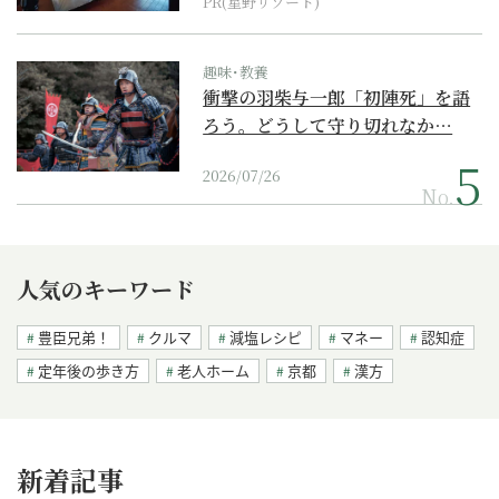
PR(星野リゾート)
趣味･教養
衝撃の羽柴与一郎「初陣死」を語
ろう。どうして守り切れなか…
2026/07/26
No.
人気のキーワード
豊臣兄弟！
クルマ
減塩レシピ
マネー
認知症
定年後の歩き方
老人ホーム
京都
漢方
新着記事