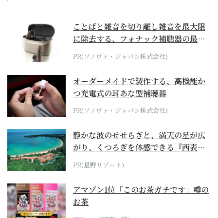
ことばと雑音を切り離し雑音を最大限
に除去する、フォナック補聴器の最上
位モデル
PR(ソノヴァ・ジャパン株式会社)
オーダーメイドで製作する、高機能か
つ充電式の耳あな型補聴器
PR(ソノヴァ・ジャパン株式会社)
静かな波のせせらぎと、満天の星が広
がり、くつろぎを体感できる『西表島
ホテル by...
PR(星野リゾート)
アマゾン1位「このお茶ガチです」噂の
お茶