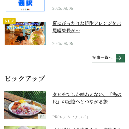
2026/08/06
NEW
夏にぴったりな焼酎アレンジを吉
尾編集長が…
2026/08/05
記事一覧へ
ピックアップ
タヒチでしか味わえない、「海の
民」の記憶へとつながる旅
PR
PR(エア タヒチ ヌイ)