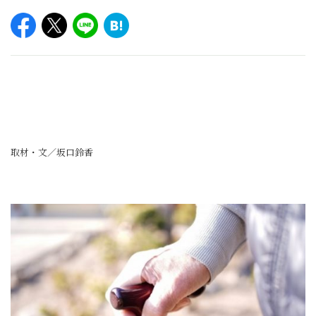
取材・文／坂口鈴香