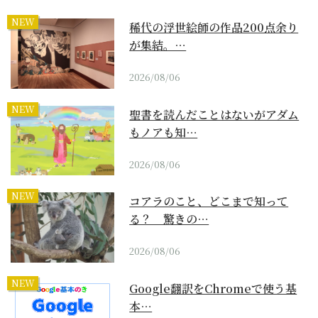
NEW
稀代の浮世絵師の作品200点余り
が集結。…
2026/08/06
NEW
聖書を読んだことはないがアダム
もノアも知…
2026/08/06
NEW
コアラのこと、どこまで知って
る？ 驚きの…
2026/08/06
NEW
Google翻訳をChromeで使う基
本…