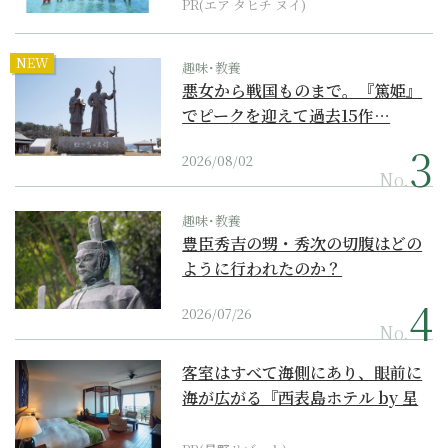
PR(エア タヒチ ヌイ)
NEW
趣味･教養
悪女から戦国ものまで。『篤姫』
でピークを迎えて過去15作…
2026/08/02
No.
趣味･教養
豊臣秀吉の甥・秀次の切腹はどの
ように行われたのか？
2026/07/26
No.
客室はすべて海側にあり、眼前に
海が広がる『西表島ホテル by 星
野リゾート』