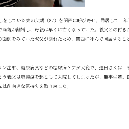
しをしていた夫の父親（87）を関西に呼び寄せ、同居して１年
で両親が離婚し、母親は早くに亡くなっていた。義父との付き
の面倒をみていた叔父が倒れたため、関西に呼んで同居するこ
リン注射、糖尿病食などの糖尿病ケアが大変で、迫田さんは「
とう義父は肺膿瘍を起こして入院してしまったが、無事生還。
んは前向きな気持ちを取り戻した。