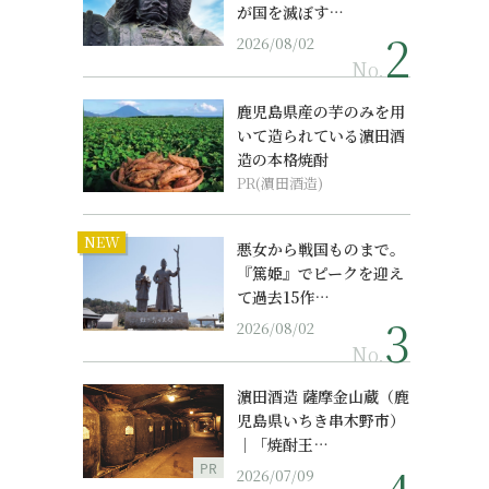
が国を滅ぼす…
2026/08/02
No.
鹿児島県産の芋のみを用
いて造られている濵田酒
造の本格焼酎
PR(濵田酒造)
NEW
悪女から戦国ものまで。
『篤姫』でピークを迎え
て過去15作…
2026/08/02
No.
濵田酒造 薩摩金山蔵（鹿
児島県いちき串木野市）
｜「焼酎王…
PR
2026/07/09