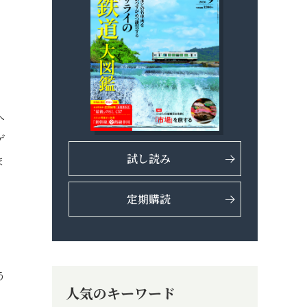
へ
ゲ
試し読み
ま
定期購読
う
人気のキーワード