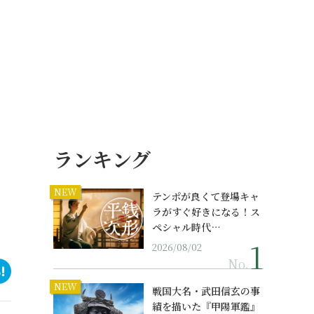
ランキング
NEW
テンポが良くて登場キャ
ラがすぐ好きになる！ス
ペシャル時代…
2026/08/02
No.
NEW
戦国大名・武田信玄の事
績を描いた『甲陽軍鑑』