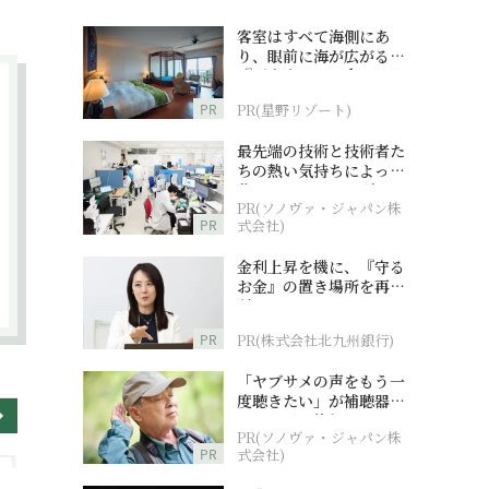
客室はすべて海側にあ
り、眼前に海が広がる
『西表島ホテル by 星野
リゾート』
PR
PR(星野リゾート)
最先端の技術と技術者た
ちの熱い気持ちによって
作られているオーダーメ
PR(ソノヴァ・ジャパン株
イド補聴器
PR
式会社)
金利上昇を機に、『守る
お金』の置き場所を再検
討
PR
PR(株式会社北九州銀行)
「ヤブサメの声をもう一
度聴きたい」が補聴器チ
ャレンジの後押しに
PR(ソノヴァ・ジャパン株
PR
式会社)