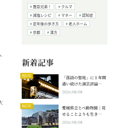
豊臣兄弟！
クルマ
減塩レシピ
マネー
認知症
定年後の歩き方
老人ホーム
京都
漢方
人
新着記事
NEW
「落語の聖地」に１年間
通い続けた演芸評論…
2026/08/08
大
NEW
愛媛県立とべ動物園｜見
せることよりも生き…
2026/08/08