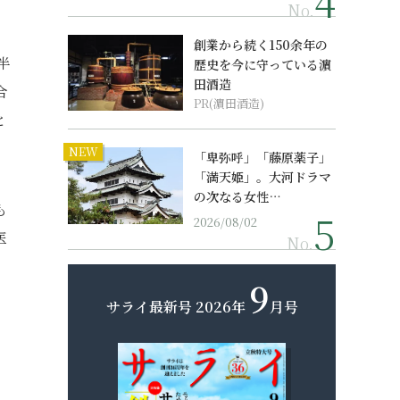
No.
創業から続く150余年の
半
歴史を今に守っている濵
田酒造
合
PR(濵田酒造)
と
NEW
「卑弥呼」「藤原薬子」
「満天姫」。大河ドラマ
の次なる女性…
も
2026/08/02
医
No.
9
サライ最新号
2026年
月号