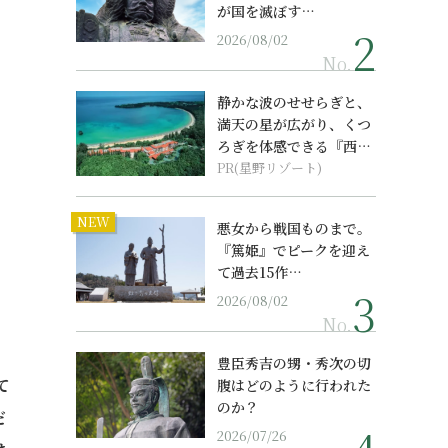
が国を滅ぼす…
2026/08/02
No.
静かな波のせせらぎと、
満天の星が広がり、くつ
ろぎを体感できる『西表
島ホテル by...
PR(星野リゾート)
NEW
悪女から戦国ものまで。
『篤姫』でピークを迎え
て過去15作…
2026/08/02
No.
豊臣秀吉の甥・秀次の切
て
腹はどのように行われた
のか？
だ
2026/07/26