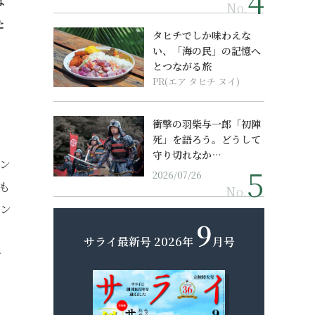
は
No.
た
タヒチでしか味わえな
い、「海の民」の記憶へ
とつながる旅
PR(エア タヒチ ヌイ)
衝撃の羽柴与一郎「初陣
死」を語ろう。どうして
守り切れなか…
ン
2026/07/26
とも
No.
コン
9
サライ最新号
2026年
月号
ィ