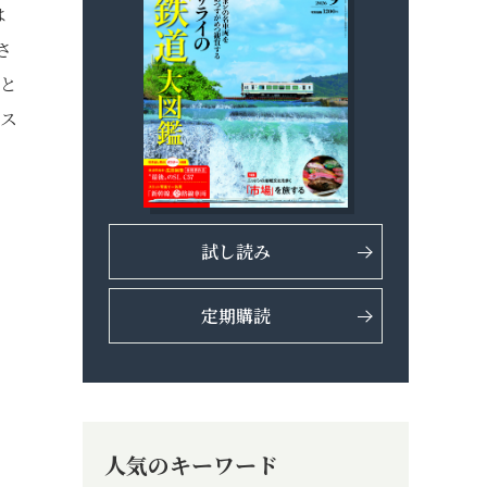
は
さ
ルと
るス
試し読み
定期購読
人気のキーワード