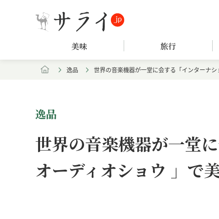
美味
旅行
逸品
世界の音楽機器が一堂に会する「インターナシ
逸品
世界の音楽機器が一堂に
オーディオショウ 」で
Loaded
:
/
Unmute
7.90%