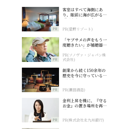
客室はすべて海側にあ
り、眼前に海が広がる
『西表島ホテル by 星野
リゾート』
PR
PR(星野リゾート)
「ヤブサメの声をもう一
度聴きたい」が補聴器チ
ャレンジの後押しに
PR(ソノヴァ・ジャパン株
PR
式会社)
創業から続く150余年の
歴史を今に守っている濵
田酒造
PR
PR(濵田酒造)
金利上昇を機に、『守る
お金』の置き場所を再検
討
PR
PR(株式会社北九州銀行)