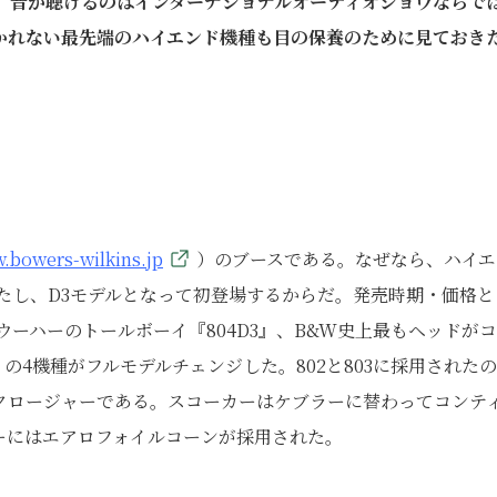
、音が聴けるのはインターナショナルオーディオショウならで
かれない最先端のハイエンド機種も目の保養のために見ておき
w.bowers-wilkins.jp
）のブースである。なぜなら、ハイエ
ンジを果たし、D3モデルとなって初登場するからだ。発売時期・価格
ブルウーハーのトールボーイ『804D3』、B&W史上最もヘッドが
3』の4機種がフルモデルチェンジした。802と803に採用されたの
クロージャーである。スコーカーはケブラーに替わってコンテ
ーにはエアロフォイルコーンが採用された。