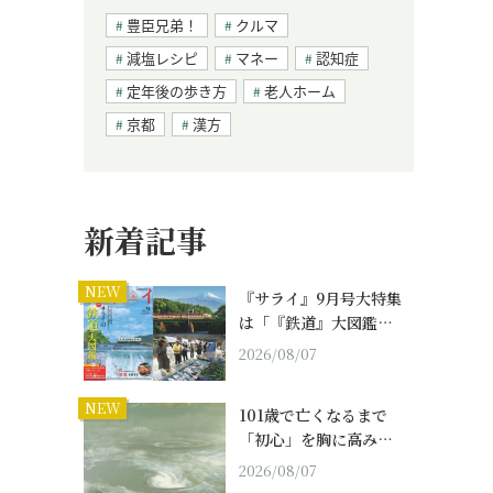
豊臣兄弟！
クルマ
減塩レシピ
マネー
認知症
定年後の歩き方
老人ホーム
京都
漢方
る
新着記事
NEW
『サライ』9月号大特集
は「『鉄道』大図鑑…
2026/08/07
NEW
101歳で亡くなるまで
「初心」を胸に高み…
2026/08/07