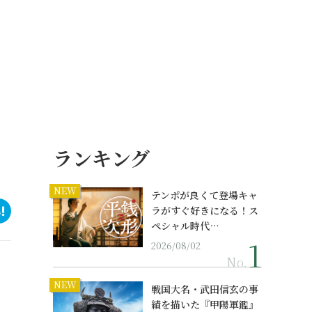
ランキング
NEW
テンポが良くて登場キャ
ラがすぐ好きになる！ス
ペシャル時代…
2026/08/02
No.
NEW
戦国大名・武田信玄の事
績を描いた『甲陽軍鑑』