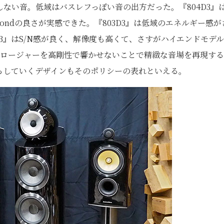
しない音。低域はバスレフっぽい音の出方だった。『804D3』
iamondの良さが実感できた。『803D3』は低域のエネルギー感が
3』はS/N感が良く、解像度も高くて、さすがハイエンドモデ
クロージャーを高剛性で響かせないことで精緻な音場を再現す
らしていくデザインもそのポリシーの表れといえる。